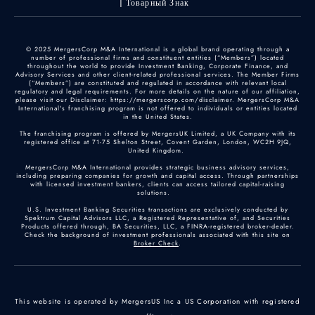
Товарный Знак
© 2025 MergersCorp M&A International is a global brand operating through a
number of professional firms and constituent entities (“Members”) located
throughout the world to provide Investment Banking, Corporate Finance, and
Advisory Services and other client-related professional services. The Member Firms
(“Members”) are constituted and regulated in accordance with relevant local
regulatory and legal requirements. For more details on the nature of our affiliation,
please visit our Disclaimer: https://mergerscorp.com/disclaimer. MergersCorp M&A
International's franchising program is not offered to individuals or entities located
in the United States.
The franchising program is offered by MergersUK Limited, a UK Company with its
registered office at 71-75 Shelton Street, Covent Garden, London, WC2H 9JQ,
United Kingdom.
MergersCorp M&A International provides strategic business advisory services,
including preparing companies for growth and capital access. Through partnerships
with licensed investment bankers, clients can access tailored capital-raising
solutions.
U.S. Investment Banking Securities transactions are exclusively conducted by
Spektrum Capital Advisors LLC, a Registered Representative of, and Securities
Products offered through, BA Securities, LLC, a FINRA-registered broker-dealer.
Check the background of investment professionals associated with this site on
Broker Check
.
This website is operated by MergersUS Inc a US Corporation with registered