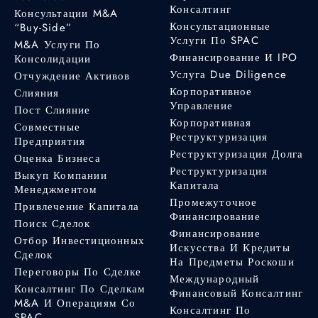
Консалтинг
Консультации M&A
Консультационные
“Buy-Side”
Услуги По SPAC
M&A Услуги По
Финансирование И IPO
Консолидации
Услуга Due Diligence
Отчуждение Активов
Корпоративное
Слияния
Управление
Пост Слияние
Корпоративная
Совместные
Реструктуризация
Предприятия
Реструктуризация Долга
Оценка Бизнеса
Реструктуризация
Выкуп Компании
Капитала
Менеджментом
Промежуточное
Привлечение Капитала
Финансирование
Поиск Сделок
Финансирование
Отбор Инвестиционных
Искусства И Кредиты
Сделок
На Предметы Роскоши
Переговоры По Сделке
Международный
Консалтинг По Сделкам
Финансовый Консалтинг
M&A И Операциям Со
Консалтинг По
SPAC