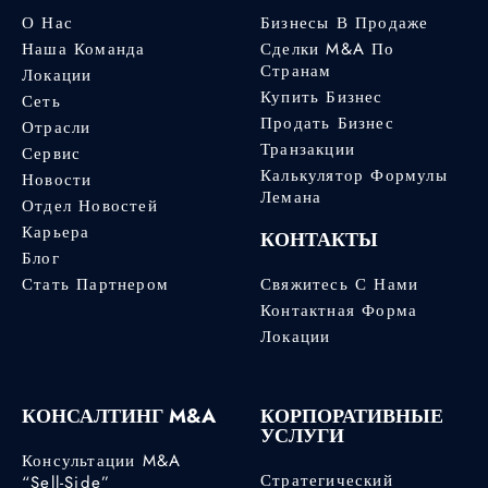
О Нас
Бизнесы В Продаже
Наша Команда
Сделки M&A По
Странам
Локации
Купить Бизнес
Сеть
Продать Бизнес
Отрасли
Транзакции
Сервис
Калькулятор Формулы
Новости
Лемана
Отдел Новостей
Карьера
КОНТАКТЫ
Блог
Стать Партнером
Свяжитесь С Нами
Контактная Форма
Локации
КОНСАЛТИНГ M&A
КОРПОРАТИВНЫЕ
УСЛУГИ
Консультации M&A
Стратегический
“Sell-Side”