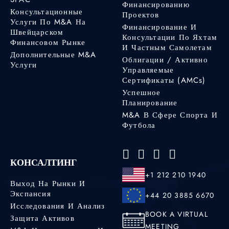
Финансированию
Консультационные
Проектов
Услуги По M&A На
Финансирование И
Швейцарском
Консультации По Яхтам
Финансовом Рынке
И Частным Самолетам
Дополнительные M&A
Облигации / Активно
Услуги
Управляемые
Сертификаты (AMCs)
Успешное
Планирование
M&A В Сфере Спорта И
Футбола
КОНСАЛТИНГ
+1 212 210 1940
Выход На Рынки И
Экспансия
+44 20 3885 6670
Исследования И Анализ
BOOK A VIRTUAL
Защита Активов
MEETING