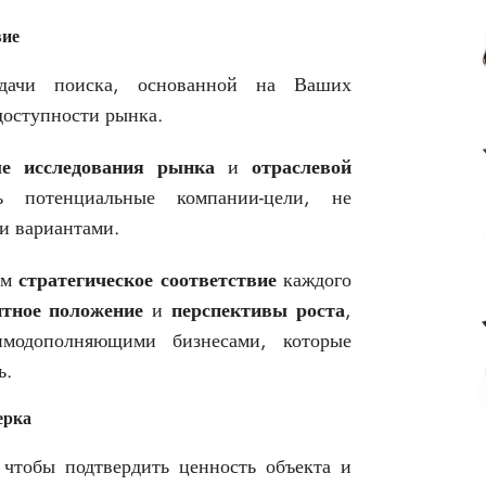
вие
дачи поиска, основанной на Ваших
 доступности рынка.
е исследования рынка
и
отраслевой
ь потенциальные компании-цели, не
и вариантами.
ем
стратегическое соответствие
каждого
нтное положение
и
перспективы роста
,
имодополняющими бизнесами, которые
ь.
ерка
чтобы подтвердить ценность объекта и