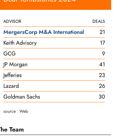
ADVISOR
DEALS
MergersCorp M&A International
21
Keith Advisory
17
GCG
9
JP Morgan
41
Jefferies
23
Lazard
26
Goldman Sachs
30
source : Web
The Team