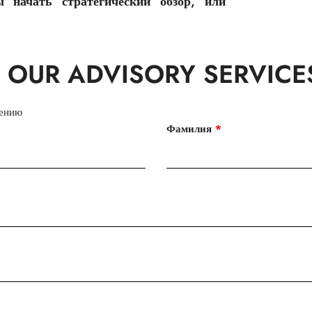
ы начать стратегический обзор, или
 OUR ADVISORY SERVICE
нению
Фамилия
*