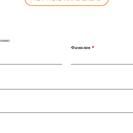
нению
Фамилия
*