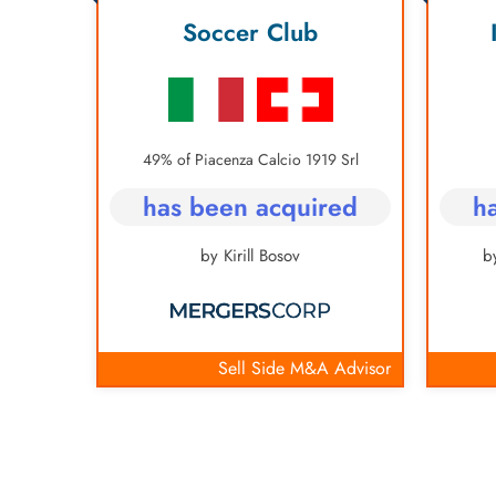
y
Soccer Club
49% of Piacenza Calcio 1919 Srl
th
has been acquired
h
bH
by Kirill Bosov
b
Advisory
Sell Side M&A Advisor