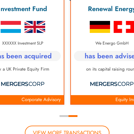
Investment Fund
Renewal Energ
XXXXXX Investment SLP
We Energo GmbH
as been acquired
has been advis
y a UK Private Equity Firm
on its capital raising rou
Corporate Advisory
Equity In
VIEW MORE TRANSACTIONS