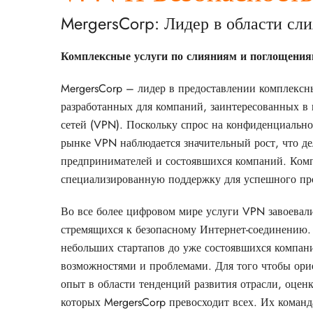
MergersCorp: Лидер в области с
Комплексные услуги по слияниям и поглощени
MergersCorp – лидер в предоставлении комплексн
разработанных для компаний, заинтересованных в
сетей (VPN). Поскольку спрос на конфиденциальнос
рынке VPN наблюдается значительный рост, что де
предпринимателей и состоявшихся компаний. Комп
специализированную поддержку для успешного про
Во все более цифровом мире услуги VPN завоевали
стремящихся к безопасному Интернет-соединению. 
небольших стартапов до уже состоявшихся компан
возможностями и проблемами. Для того чтобы орие
опыт в области тенденций развития отрасли, оцен
которых MergersCorp превосходит всех. Их коман