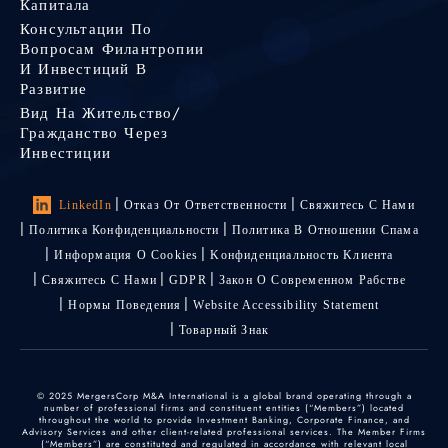
Капитала
Консультации По
Вопросам Филантропии
И Инвестиций В
Развитие
Вид На Жительство/
Гражданство Через
Инвестиции
LinkedIn
Отказ От Ответственности
Свяжитесь С Нами
Политика Конфиденциальности
Политика В Отношении Спама
Информация О Cookies
Kонфиденциальность Kлиента
Свяжитесь С Нами
GDPR
Закон О Современном Рабстве
Нормы Поведения
Website Accessibility Statement
Товарный Знак
© 2025 MergersCorp M&A International is a global brand operating through a
number of professional firms and constituent entities (“Members”) located
throughout the world to provide Investment Banking, Corporate Finance, and
Advisory Services and other client-related professional services. The Member Firms
(“Members”) are constituted and regulated in accordance with relevant local