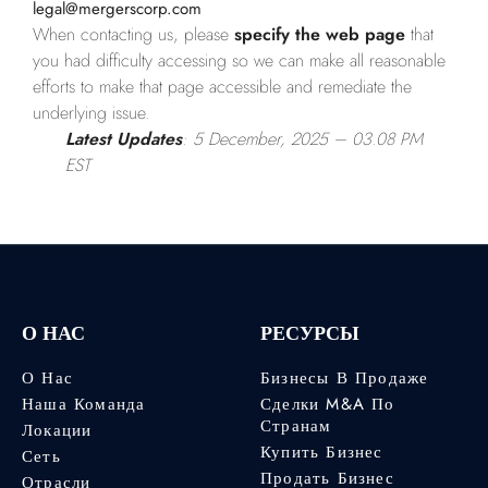
legal@mergerscorp.com
When contacting us, please
specify the web page
that
you had difficulty accessing so we can make all reasonable
efforts to make that page accessible and remediate the
underlying issue.
Latest Updates
: 5 December, 2025
– 03.08 PM
EST
О НАС
РЕСУРСЫ
О Нас
Бизнесы В Продаже
Наша Команда
Сделки M&A По
Странам
Локации
Купить Бизнес
Сеть
Продать Бизнес
Отрасли