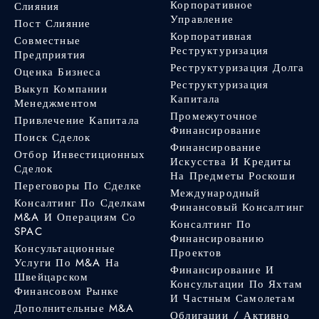
Корпоративное
Слияния
Управление
Пост Слияние
Корпоративная
Совместные
Реструктуризация
Предприятия
Реструктуризация Долга
Оценка Бизнеса
Реструктуризация
Выкуп Компании
Капитала
Менеджментом
Промежуточное
Привлечение Капитала
Финансирование
Поиск Сделок
Финансирование
Отбор Инвестиционных
Искусства И Кредиты
Сделок
На Предметы Роскоши
Переговоры По Сделке
Международный
Консалтинг По Сделкам
Финансовый Консалтинг
M&A И Операциям Со
Консалтинг По
SPAC
Финансированию
Консультационные
Проектов
Услуги По M&A На
Финансирование И
Швейцарском
Консультации По Яхтам
Финансовом Рынке
И Частным Самолетам
Дополнительные M&A
Облигации / Активно