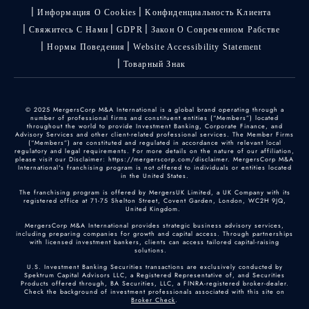
Информация О Cookies
Kонфиденциальность Kлиента
Свяжитесь С Нами
GDPR
Закон О Современном Рабстве
Нормы Поведения
Website Accessibility Statement
Товарный Знак
© 2025 MergersCorp M&A International is a global brand operating through a
number of professional firms and constituent entities (“Members”) located
throughout the world to provide Investment Banking, Corporate Finance, and
Advisory Services and other client-related professional services. The Member Firms
(“Members”) are constituted and regulated in accordance with relevant local
regulatory and legal requirements. For more details on the nature of our affiliation,
please visit our Disclaimer: https://mergerscorp.com/disclaimer. MergersCorp M&A
International's franchising program is not offered to individuals or entities located
in the United States.
The franchising program is offered by MergersUK Limited, a UK Company with its
registered office at 71-75 Shelton Street, Covent Garden, London, WC2H 9JQ,
United Kingdom.
MergersCorp M&A International provides strategic business advisory services,
including preparing companies for growth and capital access. Through partnerships
with licensed investment bankers, clients can access tailored capital-raising
solutions.
U.S. Investment Banking Securities transactions are exclusively conducted by
Spektrum Capital Advisors LLC, a Registered Representative of, and Securities
Products offered through, BA Securities, LLC, a FINRA-registered broker-dealer.
Check the background of investment professionals associated with this site on
Broker Check
.