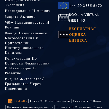
Выход На Рынки И
Экспансия
+44 20 3885 6670
Исследования И Анализ
BOOK A VIRTUAL
Защита Активов
MEETING
M&A Наставничество И
Коучинг
БЕСПЛАТНАЯ
Фонды Национального
ОЦЕНКА
Благосостояния И
БИЗНЕСА
Привлечение
Институционального
Капитала
Консультации По
Вопросам Филантропии
И Инвестиций В
Развитие
Вид На Жительство/
Гражданство Через
Инвестиции
LinkedIn
Отказ От Ответственности
Свяжитесь С Нами
Политика Конфиденциальности
Политика В Отношении Спама