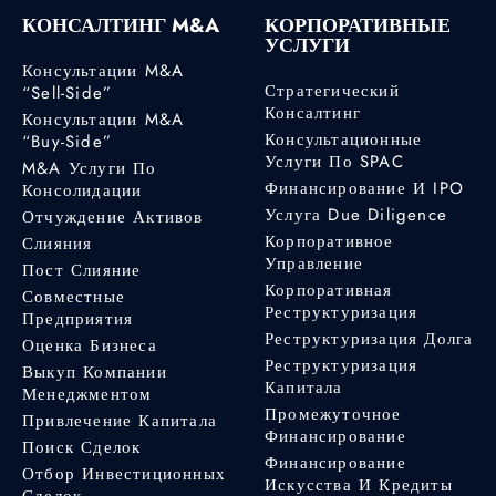
КОНСАЛТИНГ M&A
КОРПОРАТИВНЫЕ
УСЛУГИ
Консультации M&A
Стратегический
“Sell-Side”
Консалтинг
Консультации M&A
Консультационные
“Buy-Side”
Услуги По SPAC
M&A Услуги По
Финансирование И IPO
Консолидации
Услуга Due Diligence
Отчуждение Активов
Корпоративное
Слияния
Управление
Пост Слияние
Корпоративная
Совместные
Реструктуризация
Предприятия
Реструктуризация Долга
Оценка Бизнеса
Реструктуризация
Выкуп Компании
Капитала
Менеджментом
Промежуточное
Привлечение Капитала
Финансирование
Поиск Сделок
Финансирование
Отбор Инвестиционных
Искусства И Кредиты