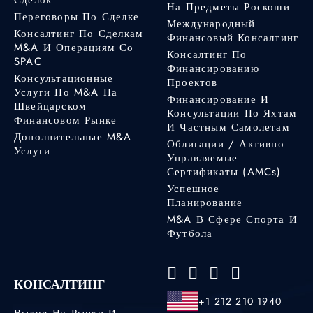
Сделок
На Предметы Роскоши
Переговоры По Сделке
Международный
Консалтинг По Сделкам
Финансовый Консалтинг
M&A И Операциям Со
Консалтинг По
SPAC
Финансированию
Консультационные
Проектов
Услуги По M&A На
Финансирование И
Швейцарском
Консультации По Яхтам
Финансовом Рынке
И Частным Самолетам
Дополнительные M&A
Облигации / Активно
Услуги
Управляемые
Сертификаты (AMCs)
Успешное
Планирование
M&A В Сфере Спорта И
Футбола
КОНСАЛТИНГ
+1 212 210 1940