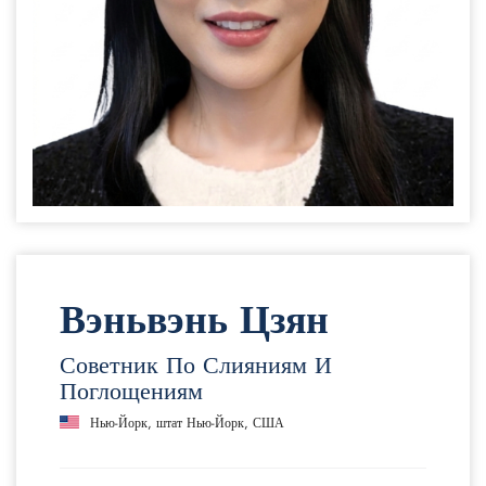
Вэньвэнь Цзян
Советник По Слияниям И
Поглощениям
Нью-Йорк, штат Нью-Йорк, США