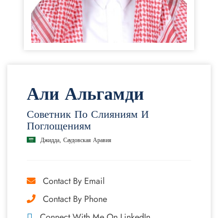
Али Альгамди
Советник По Слияниям И
Поглощениям
Джидда, Саудовская Аравия
Contact By Email
Contact By Phone
Connect With Me On LinkedIn