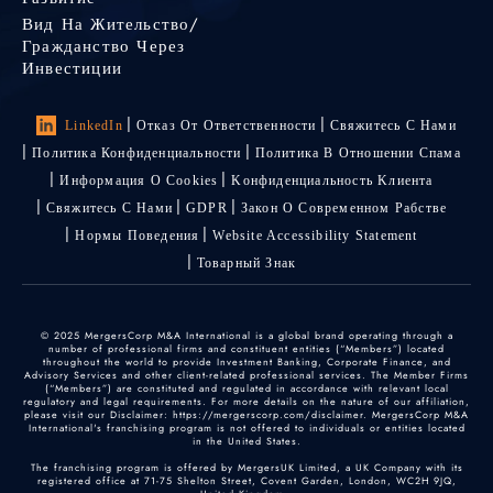
Вид На Жительство/
Гражданство Через
Инвестиции
LinkedIn
Отказ От Ответственности
Свяжитесь С Нами
Политика Конфиденциальности
Политика В Отношении Спама
Информация О Cookies
Kонфиденциальность Kлиента
Свяжитесь С Нами
GDPR
Закон О Современном Рабстве
Нормы Поведения
Website Accessibility Statement
Товарный Знак
© 2025 MergersCorp M&A International is a global brand operating through a
number of professional firms and constituent entities (“Members”) located
throughout the world to provide Investment Banking, Corporate Finance, and
Advisory Services and other client-related professional services. The Member Firms
(“Members”) are constituted and regulated in accordance with relevant local
regulatory and legal requirements. For more details on the nature of our affiliation,
please visit our Disclaimer: https://mergerscorp.com/disclaimer. MergersCorp M&A
International's franchising program is not offered to individuals or entities located
in the United States.
The franchising program is offered by MergersUK Limited, a UK Company with its
registered office at 71-75 Shelton Street, Covent Garden, London, WC2H 9JQ,