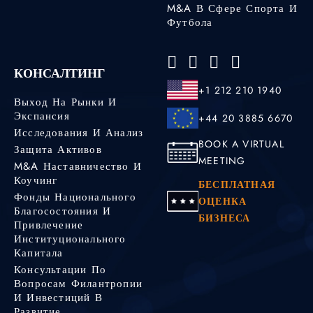
M&A В Сфере Спорта И
Футбола
КОНСАЛТИНГ
+1 212 210 1940
Выход На Рынки И
Экспансия
+44 20 3885 6670
Исследования И Анализ
BOOK A VIRTUAL
Защита Активов
MEETING
M&A Наставничество И
Коучинг
БЕСПЛАТНАЯ
Фонды Национального
ОЦЕНКА
Благосостояния И
БИЗНЕСА
Привлечение
Институционального
Капитала
Консультации По
Вопросам Филантропии
И Инвестиций В
Развитие