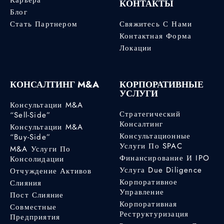
КОНТАКТЫ
Блог
Стать Партнером
Свяжитесь С Нами
Контактная Форма
Локации
КОНСАЛТИНГ M&A
КОРПОРАТИВНЫЕ
УСЛУГИ
Консультации M&A
Стратегический
“Sell-Side”
Консалтинг
Консультации M&A
Консультационные
“Buy-Side”
Услуги По SPAC
M&A Услуги По
Финансирование И IPO
Консолидации
Услуга Due Diligence
Отчуждение Активов
Корпоративное
Слияния
Управление
Пост Слияние
Корпоративная
Совместные
Реструктуризация
Предприятия