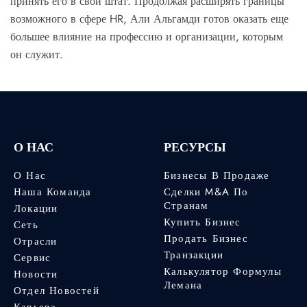
принять его в свой штат. Продолжая расширять границы
возможного в сфере HR, Али Альгамди готов оказать еще
большее влияние на профессию и организации, которым
он служит.
О НАС
РЕСУРСЫ
О Нас
Бизнесы В Продаже
Наша Команда
Сделки M&A По
Странам
Локации
Купить Бизнес
Сеть
Продать Бизнес
Отрасли
Транзакции
Сервис
Калькулятор Формулы
Новости
Лемана
Отдел Новостей
Карьера