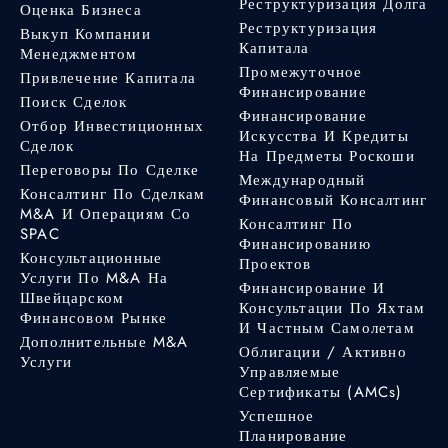
Реструктуризация Долга
Оценка Бизнеса
Реструктуризация
Выкуп Компании
Капитала
Менеджментом
Промежуточное
Привлечение Капитала
Финансирование
Поиск Сделок
Финансирование
Отбор Инвестиционных
Искусства И Кредиты
Сделок
На Предметы Роскоши
Переговоры По Сделке
Международный
Консалтинг По Сделкам
Финансовый Консалтинг
M&A И Операциям Со
Консалтинг По
SPAC
Финансированию
Консультационные
Проектов
Услуги По M&A На
Финансирование И
Швейцарском
Консультации По Яхтам
Финансовом Рынке
И Частным Самолетам
Дополнительные M&A
Облигации / Активно
Услуги
Управляемые
Сертификаты (AMCs)
Успешное
Планирование