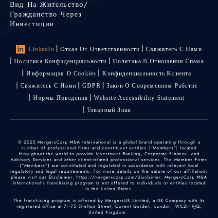
Вид На Жительство/
Гражданство Через
Инвестиции
LinkedIn
Отказ От Ответственности
Свяжитесь С Нами
Политика Конфиденциальности
Политика В Отношении Спама
Информация О Cookies
Kонфиденциальность Kлиента
Свяжитесь С Нами
GDPR
Закон О Современном Рабстве
Нормы Поведения
Website Accessibility Statement
Товарный Знак
© 2025 MergersCorp M&A International is a global brand operating through a
number of professional firms and constituent entities (“Members”) located
throughout the world to provide Investment Banking, Corporate Finance, and
Advisory Services and other client-related professional services. The Member Firms
(“Members”) are constituted and regulated in accordance with relevant local
regulatory and legal requirements. For more details on the nature of our affiliation,
please visit our Disclaimer: https://mergerscorp.com/disclaimer. MergersCorp M&A
International's franchising program is not offered to individuals or entities located
in the United States.
The franchising program is offered by MergersUK Limited, a UK Company with its
registered office at 71-75 Shelton Street, Covent Garden, London, WC2H 9JQ,
United Kingdom.