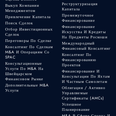
Реструктуризация
Выкуп Компании
Капитала
Менеджментом
Промежуточное
Привлечение Капитала
Финансирование
Поиск Сделок
Финансирование
Отбор Инвестиционных
Искусства И Кредиты
Сделок
На Предметы Роскоши
Переговоры По Сделке
Международный
Консалтинг По Сделкам
Финансовый Консалтинг
M&A И Операциям Со
Консалтинг По
SPAC
Финансированию
Консультационные
Проектов
Услуги По M&A На
Финансирование И
Швейцарском
Консультации По Яхтам
Финансовом Рынке
И Частным Самолетам
Дополнительные M&A
Облигации / Активно
Услуги
Управляемые
Сертификаты (AMCs)
Успешное
Планирование
M&A В Сфере Спорта И