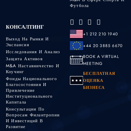
Футбола
КОНСАЛТИНГ
+1 212 210 1940
Выход На Рынки И
Экспансия
+44 20 3885 6670
Исследования И Анализ
BOOK A VIRTUAL
Защита Активов
MEETING
M&A Наставничество И
Коучинг
БЕСПЛАТНАЯ
Фонды Национального
ОЦЕНКА
Благосостояния И
БИЗНЕСА
Привлечение
Институционального
Капитала
Консультации По
Вопросам Филантропии
И Инвестиций В
Развитие