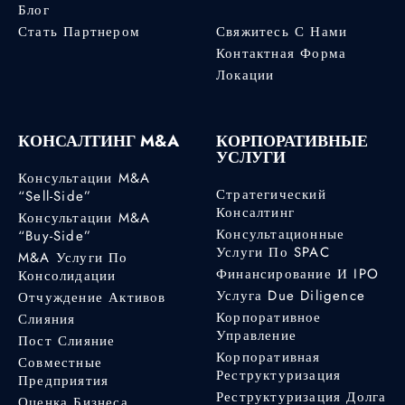
Блог
Стать Партнером
Свяжитесь С Нами
Контактная Форма
Локации
КОНСАЛТИНГ M&A
КОРПОРАТИВНЫЕ
УСЛУГИ
Консультации M&A
Стратегический
“Sell-Side”
Консалтинг
Консультации M&A
Консультационные
“Buy-Side”
Услуги По SPAC
M&A Услуги По
Финансирование И IPO
Консолидации
Услуга Due Diligence
Отчуждение Активов
Корпоративное
Слияния
Управление
Пост Слияние
Корпоративная
Совместные
Реструктуризация
Предприятия
Реструктуризация Долга
Оценка Бизнеса