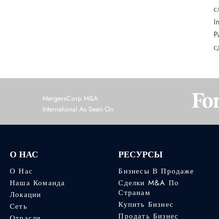
с
I
P
с
MergersCorp M&A
International As Seen On
О НАС
РЕСУРСЫ
О Нас
Бизнесы В Продаже
Наша Команда
Сделки M&A По
Странам
Локации
Купить Бизнес
Сеть
Продать Бизнес
Отрасли