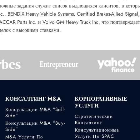
ложные задания служит список выдающихся клиентов, в котор
nc., BENDIX Heavy Vehicle Systems, Certified Brakes-Allied Signa
ACCAR Parts Inc. и Volvo GM Heavy Truck Inc, что подтвержд
делок с высокими ставками.
КОНСАЛТИНГ M&A
КОРПОРАТИВНЫЕ
УСЛУГИ
Консультации M&A “Sell-
Side”
Стратегический
Консалтинг
Консультации M&A “Buy-
Side”
Консультационные
Услуги По SPAC
M&A Услуги По