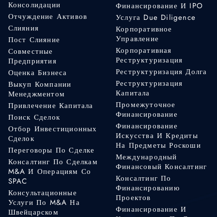
Консолидации
Финансирование И IPO
Отчуждение Активов
Услуга Due Diligence
Слияния
Корпоративное
Управление
Пост Слияние
Корпоративная
Совместные
Реструктуризация
Предприятия
Реструктуризация Долга
Оценка Бизнеса
Реструктуризация
Выкуп Компании
Капитала
Менеджментом
Промежуточное
Привлечение Капитала
Финансирование
Поиск Сделок
Финансирование
Отбор Инвестиционных
Искусства И Кредиты
Сделок
На Предметы Роскоши
Переговоры По Сделке
Международный
Консалтинг По Сделкам
Финансовый Консалтинг
M&A И Операциям Со
Консалтинг По
SPAC
Финансированию
Консультационные
Проектов
Услуги По M&A На
Финансирование И
Швейцарском