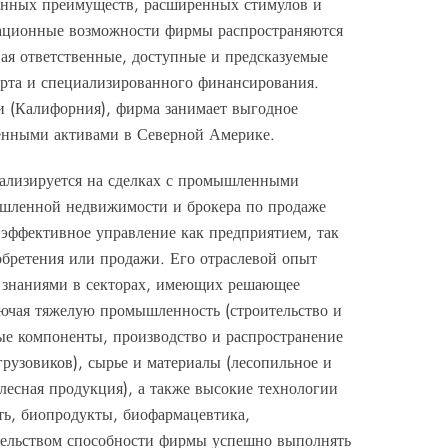
ионных преимуществ, расширенных стимулов и
ьтационные возможности фирмы распространяются
вая ответственные, доступные и предсказуемые
орта и специализированного финансирования.
и (Калифорния), фирма занимает выгодное
енными активами в Северной Америке.
ализируется на сделках с промышленными
ышленной недвижимости и брокера по продаже
 эффективное управление как предприятием, так
бретения или продажи. Его отраслевой опыт
и знаниями в секторах, имеющих решающее
ючая тяжелую промышленность (строительство и
е компоненты, производство и распространение
грузовиков), сырье и материалы (лесопильное и
лесная продукция), а также высокие технологии
ть, биопродукты, биофармацевтика,
тельством способности фирмы успешно выполнять