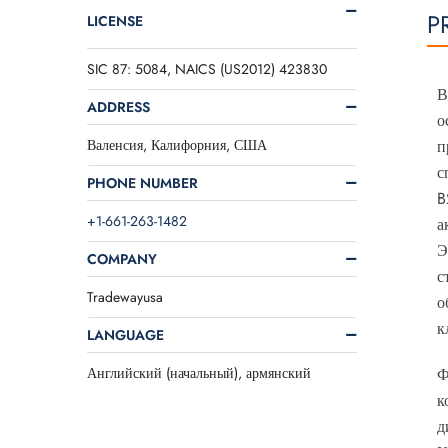
P
LICENSE
SIC 87: 5084, NAICS (US2012) 423830
В
ADDRESS
о
Валенсия, Калифорния, США
п
с
PHONE NUMBER
B
+1-661-263-1482
а
Э
COMPANY
с
Tradewayusa
о
к
LANGUAGE
Английский (начальный), армянский
Ф
к
д