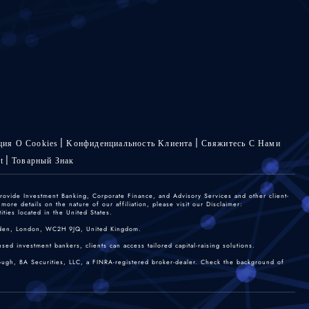
ия О Cookies
Kонфиденциальность Kлиента
Свяжитесь С Нами
t
Товарный Знак
rovide Investment Banking, Corporate Finance, and Advisory Services and other client-
re details on the nature of our affiliation, please visit our Disclaimer:
ties located in the United States.
 Garden, London, WC2H 9JQ, United Kingdom.
sed investment bankers, clients can access tailored capital-raising solutions.
rough, BA Securities, LLC, a FINRA-registered broker-dealer. Check the background of