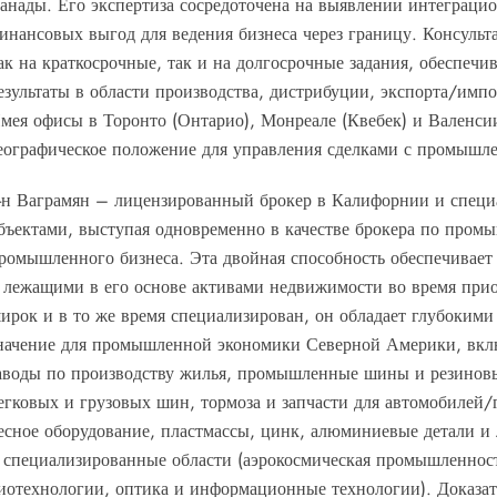
анады. Его экспертиза сосредоточена на выявлении интеграц
инансовых выгод для ведения бизнеса через границу. Консул
ак на краткосрочные, так и на долгосрочные задания, обеспечи
езультаты в области производства, дистрибуции, экспорта/имп
мея офисы в Торонто (Онтарио), Монреале (Квебек) и Валенси
еографическое положение для управления сделками с промышл
-н Ваграмян – лицензированный брокер в Калифорнии и специ
бъектами, выступая одновременно в качестве брокера по пром
ромышленного бизнеса. Эта двойная способность обеспечивает
 лежащими в его основе активами недвижимости во время прио
ирок и в то же время специализирован, он обладает глубоким
начение для промышленной экономики Северной Америки, вкл
аводы по производству жилья, промышленные шины и резиновы
егковых и грузовых шин, тормоза и запчасти для автомобилей/
есное оборудование, пластмассы, цинк, алюминиевые детали и 
 специализированные области (аэрокосмическая промышленнос
иотехнологии, оптика и информационные технологии). Доказа