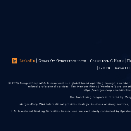
LinkedIn
Отказ От Ответственности
Свяжитесь С Нами
П
GDPR
Закон О 
© 2025 MergersCorp M&A International is a global brand operating through a number of
related professional services. The Member Firms (“Members”) are constitu
https://mergerscorp.com/disclaime
The franchising program is offered by Mer
MergersCorp M&A International provides strategic business advisory services, 
U.S. Investment Banking Securities transactions are exclusively conducted by Spektr