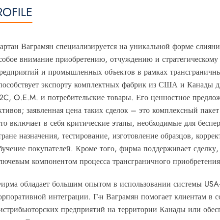
ROFILE
артан Ваграмян специализируется на уникальной форме слияни
собое внимание приобретению, отчуждению и стратегическом
редприятий и промышленных объектов в рамках трансграничных
пособствует экспорту комплектных фабрик из США и Канады дл
2C, O.E.M. и потребительские товары. Его ценностное предло
ктивов; заявленная цена таких сделок – это комплексный паке
то включает в себя критические этапы, необходимые для беспе
тране назначения, тестирование, изготовление образцов, корре
бучение покупателей. Кроме того, фирма поддерживает сделку,
лючевым компонентом процесса трансграничного приобретения
ирма обладает большим опытом в использовании системы US
орпоративной интеграции. Г-н Ваграмян помогает клиентам в 
истрибьюторских предприятий на территории Канады или обесп