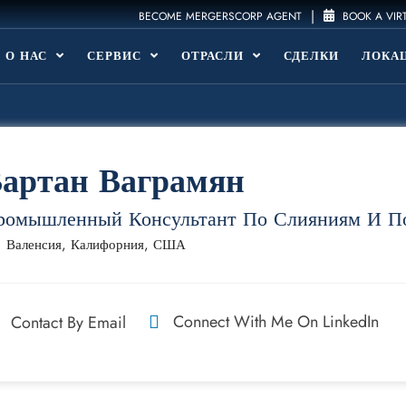
|
BECOME MERGERSCORP AGENT
BOOK A VIR
О НАС
СЕРВИС
ОТРАСЛИ
СДЕЛКИ
ЛОКА
артан Ваграмян
ромышленный Консультант По Слияниям И П
Валенсия, Калифорния, США
Connect With Me On LinkedIn
Contact By Email