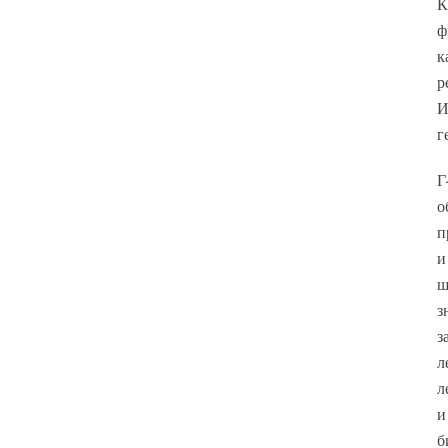
К
ф
к
р
И
г
Г
о
п
и
ш
з
з
л
л
и
б