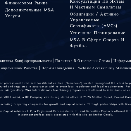
Консультации По Яхтам
Финансовом Рынке
И Частным Самолетам
Дополнительные M&A
Облигации / Активно
Услуги
Управляемые
Сертификаты (AMCs)
Успешное Планирование
M&A В Сфере Спорта И
Футбола
олитика Конфиденциальности
Политика В Отношении Спама
Информац
Современном Рабстве
Нормы Поведения
Website Accessibility Statemen
 professional firms and constituent entities (“Members”) located throughout the world to p
ted and regulated in accordance with relevant local regulatory and legal requirements. For mo
r. MergersCorp M&A International's franchising program is not offered to individuals or enti
gersUK Limited, a UK Company with its registered office at 71-75 Shelton Street, Covent
including preparing companies for growth and capital access. Through partnerships with licen
um Capital Advisors LLC, a Registered Representative of, and Securities Products offered th
investment professionals associated with this site on
Broker Check
.