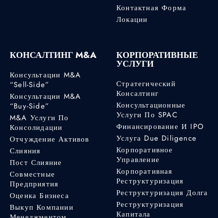
Контактная Форма
Локации
КОНСАЛТИНГ M&A
КОРПОРАТИВНЫЕ
УСЛУГИ
Консультации M&A
Стратегический
“Sell-Side”
Консалтинг
Консультации M&A
Консультационные
“Buy-Side”
Услуги По SPAC
M&A Услуги По
Финансирование И IPO
Консолидации
Услуга Due Diligence
Отчуждение Активов
Корпоративное
Слияния
Управление
Пост Слияние
Корпоративная
Совместные
Реструктуризация
Предприятия
Реструктуризация Долга
Оценка Бизнеса
Реструктуризация
Выкуп Компании
Капитала
Менеджментом