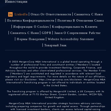
Инвестиции
LinkedIn
Отказ От Ответственности
Свяжитесь С Нами
Политика Конфиденциальности
Политика В Отношении Спама
Информация О Cookies
Kонфиденциальность Kлиента
Свяжитесь С Нами
GDPR
Закон О Современном Рабстве
Нормы Поведения
Website Accessibility Statement
Товарный Знак
© 2025 MergersCorp M&A International is a global brand operating through a
number of professional firms and constituent entities (“Members”) located
throughout the world to provide Investment Banking, Corporate Finance, and
Advisory Services and other client-related professional services. The Member Firms
(“Members”) are constituted and regulated in accordance with relevant local
regulatory and legal requirements. For more details on the nature of our affiliation,
please visit our Disclaimer: https://mergerscorp.com/disclaimer. MergersCorp M&A
International's franchising program is not offered to individuals or entities located
in the United States.
The franchising program is offered by MergersUK Limited, a UK Company with its
registered office at 71-75 Shelton Street, Covent Garden, London, WC2H 9JQ,
United Kingdom.
MergersCorp M&A International provides strategic business advisory services,
including preparing companies for growth and capital access. Through partnerships
with licensed investment bankers, clients can access tailored capital-raising