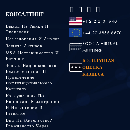
КОНСАЛТИНГ
+1 212 210 1940
Выход На Рынки И
Экспансия
+44 20 3885 6670
Исследования И Анализ
BOOK A VIRTUAL
Защита Активов
MEETING
M&A Наставничество И
Коучинг
БЕСПЛАТНАЯ
Фонды Национального
ОЦЕНКА
Благосостояния И
БИЗНЕСА
Привлечение
Институционального
Капитала
Консультации По
Вопросам Филантропии
И Инвестиций В
Развитие
Вид На Жительство/
Гражданство Через