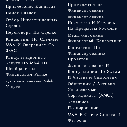
Промежуточное
Привлечение Капитала
Финансирование
Поиск Сделок
Финансирование
Отбор Инвестиционных
Искусства И Кредиты
Сделок
На Предметы Роскоши
Переговоры По Сделке
Международный
Консалтинг По Сделкам
Финансовый Консалтинг
M&A И Операциям Со
Консалтинг По
SPAC
Финансированию
Консультационные
Проектов
Услуги По M&A На
Финансирование И
Швейцарском
Консультации По Яхтам
Финансовом Рынке
И Частным Самолетам
Дополнительные M&A
Облигации / Активно
Услуги
Управляемые
Сертификаты (AMCs)
Успешное
Планирование
M&A В Сфере Спорта И
Футбола