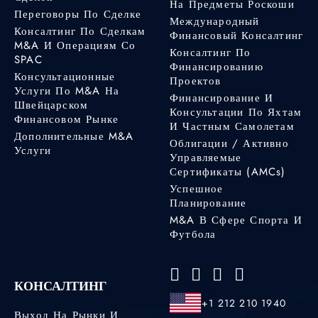
На Предметы Роскоши
Переговоры По Сделке
Международный
Консалтинг По Сделкам
Финансовый Консалтинг
M&A И Операциям Со
Консалтинг По
SPAC
Финансированию
Консультационные
Проектов
Услуги По M&A На
Финансирование И
Швейцарском
Консультации По Яхтам
Финансовом Рынке
И Частным Самолетам
Дополнительные M&A
Облигации / Активно
Услуги
Управляемые
Сертификаты (AMCs)
Успешное
Планирование
M&A В Сфере Спорта И
Футбола
КОНСАЛТИНГ
+1 212 210 1940
Выход На Рынки И