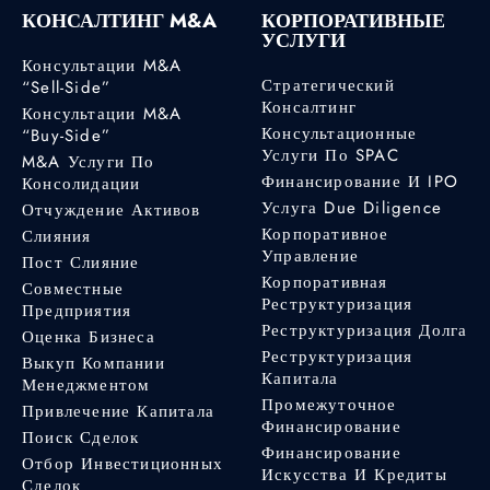
КОНСАЛТИНГ M&A
КОРПОРАТИВНЫЕ
УСЛУГИ
Консультации M&A
Стратегический
“Sell-Side”
Консалтинг
Консультации M&A
Консультационные
“Buy-Side”
Услуги По SPAC
M&A Услуги По
Финансирование И IPO
Консолидации
Услуга Due Diligence
Отчуждение Активов
Корпоративное
Слияния
Управление
Пост Слияние
Корпоративная
Совместные
Реструктуризация
Предприятия
Реструктуризация Долга
Оценка Бизнеса
Реструктуризация
Выкуп Компании
Капитала
Менеджментом
Промежуточное
Привлечение Капитала
Финансирование
Поиск Сделок
Финансирование
Отбор Инвестиционных
Искусства И Кредиты
Сделок