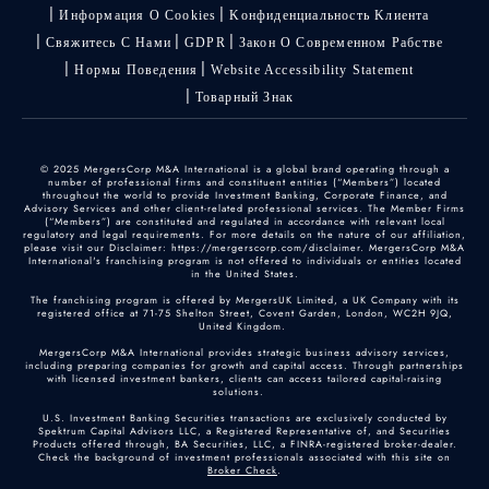
Информация О Cookies
Kонфиденциальность Kлиента
Свяжитесь С Нами
GDPR
Закон О Современном Рабстве
Нормы Поведения
Website Accessibility Statement
Товарный Знак
© 2025 MergersCorp M&A International is a global brand operating through a
number of professional firms and constituent entities (“Members”) located
throughout the world to provide Investment Banking, Corporate Finance, and
Advisory Services and other client-related professional services. The Member Firms
(“Members”) are constituted and regulated in accordance with relevant local
regulatory and legal requirements. For more details on the nature of our affiliation,
please visit our Disclaimer: https://mergerscorp.com/disclaimer. MergersCorp M&A
International's franchising program is not offered to individuals or entities located
in the United States.
The franchising program is offered by MergersUK Limited, a UK Company with its
registered office at 71-75 Shelton Street, Covent Garden, London, WC2H 9JQ,
United Kingdom.
MergersCorp M&A International provides strategic business advisory services,
including preparing companies for growth and capital access. Through partnerships
with licensed investment bankers, clients can access tailored capital-raising
solutions.
U.S. Investment Banking Securities transactions are exclusively conducted by
Spektrum Capital Advisors LLC, a Registered Representative of, and Securities
Products offered through, BA Securities, LLC, a FINRA-registered broker-dealer.
Check the background of investment professionals associated with this site on
Broker Check
.