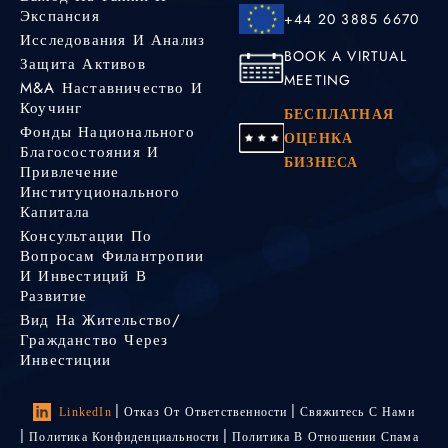
Экспансия
+44 20 3885 6670
Исследования И Анализ
BOOK A VIRTUAL
Защита Активов
MEETING
M&A Наставничество И
Коучинг
БЕСПЛАТНАЯ
Фонды Национального
ОЦЕНКА
Благосостояния И
БИЗНЕСА
Привлечение
Институционального
Капитала
Консультации По
Вопросам Филантропии
И Инвестиций В
Развитие
Вид На Жительство/
Гражданство Через
Инвестиции
LinkedIn
Отказ От Ответственности
Свяжитесь С Нами
Политика Конфиденциальности
Политика В Отношении Спама