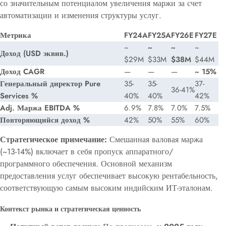
со значительным потенциалом увеличения маржи за счет
автоматизации и изменения структуры услуг.
Метрика
FY24A
FY25A
FY26E
FY27E
~
~
~
~
Доход (USD эквив.)
$29M
$33M
$38M
$44M
Доход CAGR
—
—
—
~ 15%
Генеральный директор Pure
35-
35-
37-
36-41%
Services %
40%
40%
42%
Adj. Маржа EBITDA %
6.9%
7.8%
7.0%
7.5%
Повторяющийся доход %
42%
50%
55%
60%
Стратегическое примечание:
Смешанная валовая маржа
(~13-14%) включает в себя пропуск аппаратного/
программного обеспечения. Основной механизм
предоставления услуг обеспечивает высокую рентабельность,
соответствующую самым высоким индийским ИТ-эталонам.
Контекст рынка и стратегическая ценность