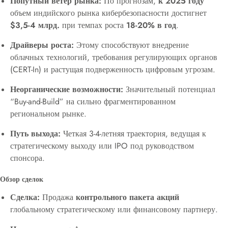
Попутный ветер рынка:
По прогнозам,
к 2025 году
объем индийского рынка кибербезопасности достигнет
$3,5-4 млрд.
при темпах роста
18-20% в год
.
Драйверы роста:
Этому способствуют внедрение
облачных технологий, требования регулирующих органов
(CERT-In) и растущая подверженность цифровым угрозам.
Неорганические возможности:
Значительный потенциал
“Buy-and-Build” на сильно фрагментированном
региональном рынке.
Путь выхода:
Четкая 3-4-летняя траектория, ведущая к
стратегическому выходу или IPO под руководством
спонсора.
Обзор сделок
Сделка:
Продажа
контрольного пакета акций
глобальному стратегическому или финансовому партнеру.