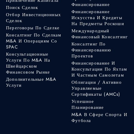
Привлечение Капитала
Финансирование
Поиск Сделок
Финансирование
Отбор Инвестиционных
Искусства И Кредиты
Сделок
На Предметы Роскоши
Переговоры По Сделке
Международный
Консалтинг По Сделкам
Финансовый Консалтинг
M&A И Операциям Со
Консалтинг По
SPAC
Финансированию
Консультационные
Проектов
Услуги По M&A На
Финансирование И
Швейцарском
Консультации По Яхтам
Финансовом Рынке
И Частным Самолетам
Дополнительные M&A
Облигации / Активно
Услуги
Управляемые
Сертификаты (AMCs)
Успешное
Планирование
M&A В Сфере Спорта И
Футбола