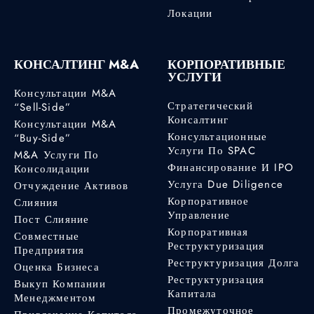
Локации
КОНСАЛТИНГ M&A
КОРПОРАТИВНЫЕ
УСЛУГИ
Консультации M&A
Стратегический
“Sell-Side”
Консалтинг
Консультации M&A
Консультационные
“Buy-Side”
Услуги По SPAC
M&A Услуги По
Финансирование И IPO
Консолидации
Услуга Due Diligence
Отчуждение Активов
Корпоративное
Слияния
Управление
Пост Слияние
Корпоративная
Совместные
Реструктуризация
Предприятия
Реструктуризация Долга
Оценка Бизнеса
Реструктуризация
Выкуп Компании
Капитала
Менеджментом
Промежуточное