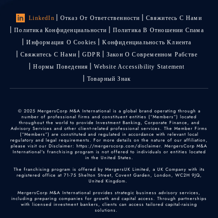
LinkedIn
Отказ От Ответственности
Свяжитесь С Нами
Политика Конфиденциальности
Политика В Отношении Спама
Информация О Cookies
Kонфиденциальность Kлиента
Свяжитесь С Нами
GDPR
Закон О Современном Рабстве
Нормы Поведения
Website Accessibility Statement
Товарный Знак
© 2025 MergersCorp M&A International is a global brand operating through a
number of professional firms and constituent entities (“Members”) located
throughout the world to provide Investment Banking, Corporate Finance, and
Advisory Services and other client-related professional services. The Member Firms
(“Members”) are constituted and regulated in accordance with relevant local
regulatory and legal requirements. For more details on the nature of our affiliation,
please visit our Disclaimer: https://mergerscorp.com/disclaimer. MergersCorp M&A
International's franchising program is not offered to individuals or entities located
in the United States.
The franchising program is offered by MergersUK Limited, a UK Company with its
registered office at 71-75 Shelton Street, Covent Garden, London, WC2H 9JQ,
United Kingdom.
MergersCorp M&A International provides strategic business advisory services,
including preparing companies for growth and capital access. Through partnerships
with licensed investment bankers, clients can access tailored capital-raising
solutions.