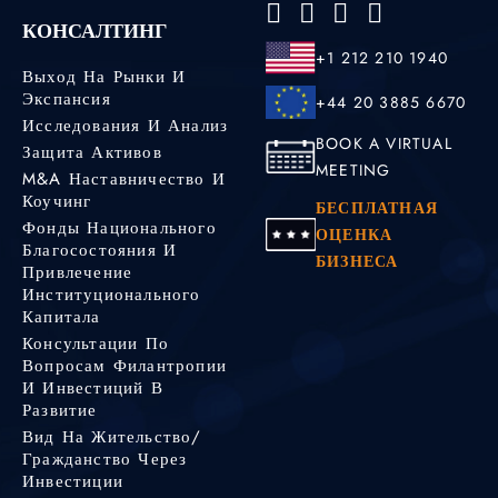
КОНСАЛТИНГ
+1 212 210 1940
Выход На Рынки И
Экспансия
+44 20 3885 6670
Исследования И Анализ
BOOK A VIRTUAL
Защита Активов
MEETING
M&A Наставничество И
Коучинг
БЕСПЛАТНАЯ
Фонды Национального
ОЦЕНКА
Благосостояния И
БИЗНЕСА
Привлечение
Институционального
Капитала
Консультации По
Вопросам Филантропии
И Инвестиций В
Развитие
Вид На Жительство/
Гражданство Через
Инвестиции