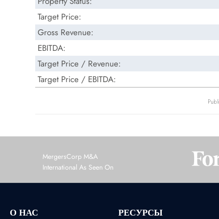
Property Status:
Target Price:
Gross Revenue:
EBITDA:
Target Price / Revenue:
Target Price / EBITDA:
Publ
MergersCorp M&A
International As Seen On
О НАС
РЕСУРСЫ