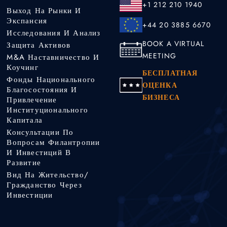
+1 212 210 1940
Выход На Рынки И
Экспансия
+44 20 3885 6670
Исследования И Анализ
BOOK A VIRTUAL
Защита Активов
MEETING
M&A Наставничество И
Коучинг
БЕСПЛАТНАЯ
Фонды Национального
ОЦЕНКА
Благосостояния И
БИЗНЕСА
Привлечение
Институционального
Капитала
Консультации По
Вопросам Филантропии
И Инвестиций В
Развитие
Вид На Жительство/
Гражданство Через
Инвестиции