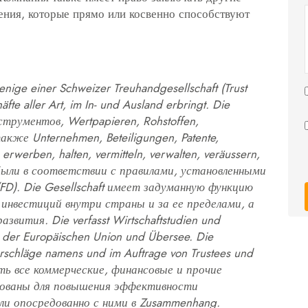
ения, которые прямо или косвенно способствуют
nige einer Schweizer Treuhandgesellschaft (Trust
te aller Art, im In- und Ausland erbringt. Die
трументов, Wertpapieren, Rohstoffen,
 также Unternehmen, Beteiligungen, Patente,
rwerben, halten, vermitteln, verwalten, veräussern,
 были в соответствии с правилами, установленными
(FD). Die Gesellschaft имеет задуманную функцию
инвестиций внутри страны и за ее пределами, а
вития. Die verfasst Wirtschaftstudien und
n der Europäischen Union und Übersee. Die
vorschläge namens und im Auftrage von Trustees und
ть все коммерческие, финансовые и прочие
зованы для повышения эффективности
или опосредованно с ними в Zusammenhang.