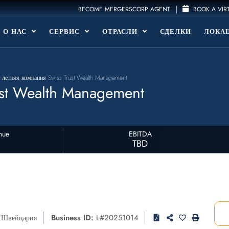
|
BECOME MERGERSCORP AGENT
BOOK A VIR
О НАС
СЕРВИС
ОТРАСЛИ
СДЕЛКИ
ЛОКА
-летняя компания Swiss Trust Wealth Management
ust Wealth Management
nue
EBITDA
TBD
Business ID:
L#20251014
,
Швейцария