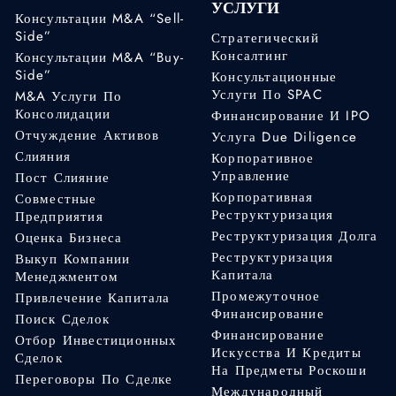
УСЛУГИ
Консультации M&A “Sell-
Side”
Стратегический
Консалтинг
Консультации M&A “Buy-
Side”
Консультационные
Услуги По SPAC
M&A Услуги По
Консолидации
Финансирование И IPO
Отчуждение Активов
Услуга Due Diligence
Слияния
Корпоративное
Управление
Пост Слияние
Корпоративная
Совместные
Реструктуризация
Предприятия
Реструктуризация Долга
Оценка Бизнеса
Реструктуризация
Выкуп Компании
Капитала
Менеджментом
Промежуточное
Привлечение Капитала
Финансирование
Поиск Сделок
Финансирование
Отбор Инвестиционных
Искусства И Кредиты
Сделок
На Предметы Роскоши
Переговоры По Сделке
Международный