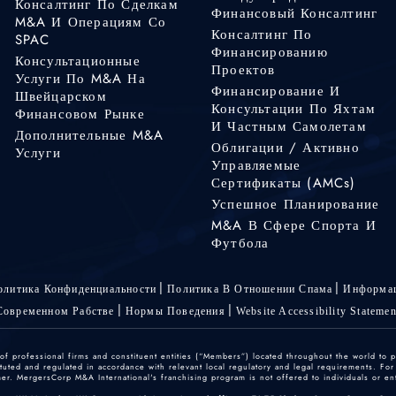
Консалтинг По Сделкам
Финансовый Консалтинг
M&A И Операциям Со
Консалтинг По
SPAC
Финансированию
Консультационные
Проектов
Услуги По M&A На
Финансирование И
Швейцарском
Консультации По Яхтам
Финансовом Рынке
И Частным Самолетам
Дополнительные M&A
Облигации / Активно
Услуги
Управляемые
Сертификаты (AMCs)
Успешное Планирование
M&A В Сфере Спорта И
Футбола
олитика Конфиденциальности
Политика В Отношении Спама
Информац
Современном Рабстве
Нормы Поведения
Website Accessibility Statemen
 professional firms and constituent entities (“Members”) located throughout the world to p
ted and regulated in accordance with relevant local regulatory and legal requirements. For mo
r. MergersCorp M&A International's franchising program is not offered to individuals or enti