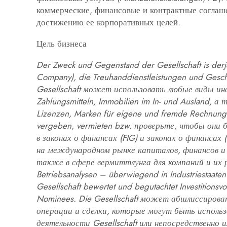
коммерческие, финансовые и контрактные соглаш
достижению ее корпоративных целей.
Цель бизнеса
Der Zweck und Gegenstand der Gesellschaft is derje
Company), die Treuhanddienstleistungen und Geschäf
Gesellschaft может использовать любые виды инс
Zahlungsmitteln, Immobilien im In- und Ausland, а
Lizenzen, Marken für eigene und fremde Rechnung e
vergeben, vermieten bzw. проверьте, чтобы они
в законах о финансах (FIG) и законах о финансах 
на международном рынке капиталов, финансов и 
также в сфере вермиттлунга для компаний и их раз
Betriebsanalysen – überwiegend in Industriestaate
Gesellschaft bewertet und begutachtet Investitions
Nominees. Die Gesellschaft может абшлиссирова
операции и сделки, которые могут быть исполь
деятельности Gesellschaft или непосредственно 