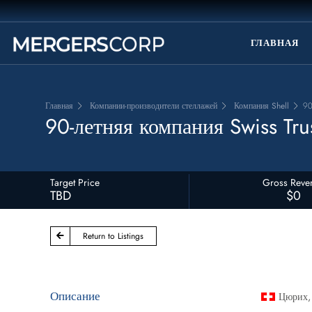
ГЛАВНАЯ
Главная
Компании-производители стеллажей
Компания Shell
90
90-летняя компания Swiss Tr
Target Price
Gross Reve
TBD
$0
Return to Listings
Описание
Цюрих