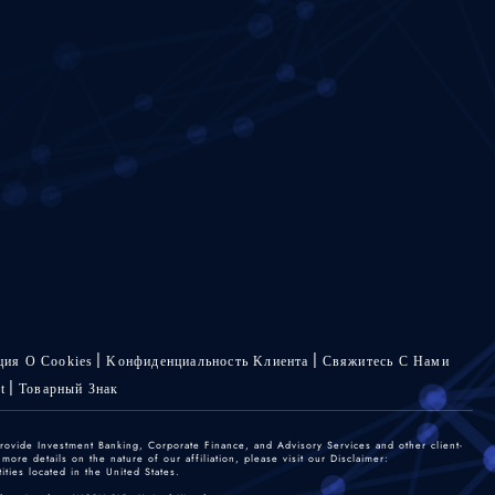
ия О Cookies
Kонфиденциальность Kлиента
Свяжитесь С Нами
t
Товарный Знак
rovide Investment Banking, Corporate Finance, and Advisory Services and other client-
re details on the nature of our affiliation, please visit our Disclaimer:
ties located in the United States.