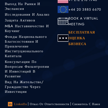
Выход На Рынки И
Экспансия
+44 20 3885 6670
Исследования И Анализ
BOOK A VIRTUAL
Защита Активов
MEETING
M&A Наставничество И
Коучинг
БЕСПЛАТНАЯ
Фонды Национального
ОЦЕНКА
Благосостояния И
БИЗНЕСА
Привлечение
Институционального
Капитала
Консультации По
Вопросам Филантропии
И Инвестиций В
Развитие
Вид На Жительство/
Гражданство Через
Инвестиции
LinkedIn
Отказ От Ответственности
Свяжитесь С Нами