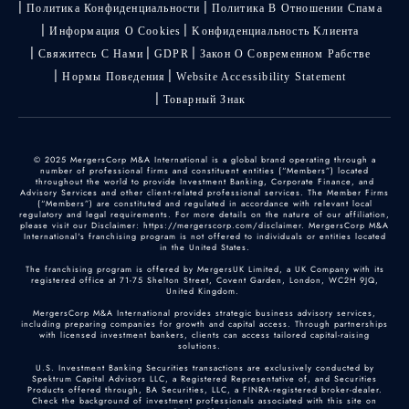
Политика Конфиденциальности
Политика В Отношении Спама
Информация О Cookies
Kонфиденциальность Kлиента
Свяжитесь С Нами
GDPR
Закон О Современном Рабстве
Нормы Поведения
Website Accessibility Statement
Товарный Знак
© 2025 MergersCorp M&A International is a global brand operating through a
number of professional firms and constituent entities (“Members”) located
throughout the world to provide Investment Banking, Corporate Finance, and
Advisory Services and other client-related professional services. The Member Firms
(“Members”) are constituted and regulated in accordance with relevant local
regulatory and legal requirements. For more details on the nature of our affiliation,
please visit our Disclaimer: https://mergerscorp.com/disclaimer. MergersCorp M&A
International's franchising program is not offered to individuals or entities located
in the United States.
The franchising program is offered by MergersUK Limited, a UK Company with its
registered office at 71-75 Shelton Street, Covent Garden, London, WC2H 9JQ,
United Kingdom.
MergersCorp M&A International provides strategic business advisory services,
including preparing companies for growth and capital access. Through partnerships
with licensed investment bankers, clients can access tailored capital-raising
solutions.
U.S. Investment Banking Securities transactions are exclusively conducted by
Spektrum Capital Advisors LLC, a Registered Representative of, and Securities
Products offered through, BA Securities, LLC, a FINRA-registered broker-dealer.
Check the background of investment professionals associated with this site on