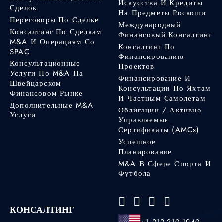
Искусства И Кредиты
Сделок
На Предметы Роскоши
Переговоры По Сделке
Международный
Консалтинг По Сделкам
Финансовый Консалтинг
M&A И Операциям Со
Консалтинг По
SPAC
Финансированию
Консультационные
Проектов
Услуги По M&A На
Финансирование И
Швейцарском
Консультации По Яхтам
Финансовом Рынке
И Частным Самолетам
Дополнительные M&A
Облигации / Активно
Услуги
Управляемые
Сертификаты (AMCs)
Успешное
Планирование
M&A В Сфере Спорта И
Футбола
КОНСАЛТИНГ
+1 212 210 1940