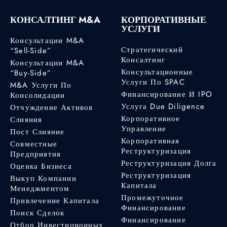
КОНСАЛТИНГ M&A
КОРПОРАТИВНЫЕ
УСЛУГИ
Консультации M&A
Стратегический
“Sell-Side”
Консалтинг
Консультации M&A
Консультационные
“Buy-Side”
Услуги По SPAC
M&A Услуги По
Финансирование И IPO
Консолидации
Услуга Due Diligence
Отчуждение Активов
Корпоративное
Слияния
Управление
Пост Слияние
Корпоративная
Совместные
Реструктуризация
Предприятия
Реструктуризация Долга
Оценка Бизнеса
Реструктуризация
Выкуп Компании
Капитала
Менеджментом
Промежуточное
Привлечение Капитала
Финансирование
Поиск Сделок
Финансирование
Отбор Инвестиционных