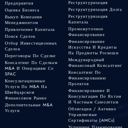
Реструктуризация
Предприятия
Реструктуризация Долга
Оценка Бизнеса
Реструктуризация
Выкуп Компании
Капитала
Менеджментом
Промежуточное
Привлечение Капитала
Финансирование
Поиск Сделок
Финансирование
Отбор Инвестиционных
Искусства И Кредиты
Сделок
На Предметы Роскоши
Переговоры По Сделке
Международный
Консалтинг По Сделкам
Финансовый Консалтинг
M&A И Операциям Со
Консалтинг По
SPAC
Финансированию
Консультационные
Проектов
Услуги По M&A На
Финансирование И
Швейцарском
Консультации По Яхтам
Финансовом Рынке
И Частным Самолетам
Дополнительные M&A
Облигации / Активно
Услуги
Управляемые
Сертификаты (AMCs)
Успешное Планирование