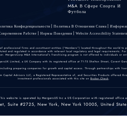
M&A В Сфере Спорта И
Футбола
олитика Конфиденциальности
Политика В Отношении Спама
Информац
Современном Рабстве
Нормы Поведения
Website Accessibility Statemen
 professional firms and constituent entities (“Members”) located throughout the world to p
ted and regulated in accordance with relevant local regulatory and legal requirements. For mo
r. MergersCorp M&A International's franchising program is not offered to individuals or enti
gersUK Limited, a UK Company with its registered office at 71-75 Shelton Street, Covent
including preparing companies for growth and capital access. Through partnerships with licen
um Capital Advisors LLC, a Registered Representative of, and Securities Products offered th
investment professionals associated with this site on
Broker Check
.
This website is operated by MergersUS Inc a US Corporation with registered office a
eet, Suite #2725, New York, New York 10005, United State