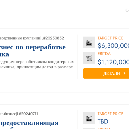
С
водственные компании
|
L#20250852
TARGET PRICE
$6,300,00
знес по переработке
ика
EBITDA
$1,120,00
ведущим переработчиком кондитерских
нечника, приносящим доход в размере
ДЕТАЛИ
нг-бизнес
|
L#20240711
TARGET PRICE
TBD
предоставляющая