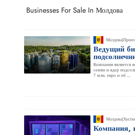
Businesses For Sale In Молдова
Молдова
|
Произ
Ведущий би
подсолнечн
Компания является 
семян и ядер подсол
7 млн. евро и об ...
Молдова
|
Хости
Компания, 