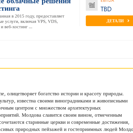
е облачные решения
EBITDA
стинга
TBD
анная в 2015 году, предоставляет
ДЕТАЛИ
е услуги, включая VPS, VDS,
 веб-хостинг ...
е, олицетворяет богатство истории и красоту природы.
культур, известна своими виноградниками и живописными
мичным центром с множеством архитектурных
оприятий. Молдова славится своим вином, отмеченным
 сочетаются старинные церкви и современные достижения,
расивых природных пейзажей и гостеприимных людей Молд