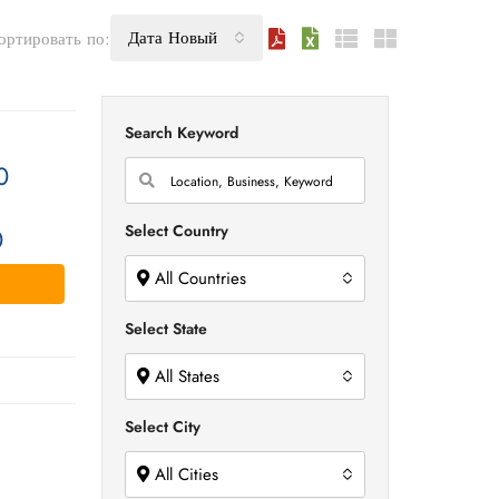
Дата Новый
ортировать по:
Search Keyword
0
Select Country
0
All Countries
Select State
All States
Select City
All Cities