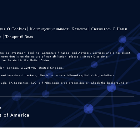
ия О Cookies
Kонфиденциальность Kлиента
Свяжитесь С Нами
t
Товарный Знак
rovide Investment Banking, Corporate Finance, and Advisory Services and other client-
re details on the nature of our affiliation, please visit our Disclaimer:
ties located in the United States.
 Garden, London, WC2H 9JQ, United Kingdom.
sed investment bankers, clients can access tailored capital-raising solutions.
rough, BA Securities, LLC, a FINRA-registered broker-dealer. Check the background of
t
s of America