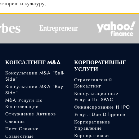
историю и культуру.
КОНСАЛТИНГ M&A
КОРПОРАТИВНЫЕ
УСЛУГИ
Консультации M&A “Sell-
Side”
Стратегический
Консалтинг
Консультации M&A “Buy-
Side”
Консультационные
Услуги По SPAC
M&A Услуги По
Консолидации
Финансирование И IPO
Отчуждение Активов
Услуга Due Diligence
Слияния
Корпоративное
Управление
Пост Слияние
Корпоративная
Совместные