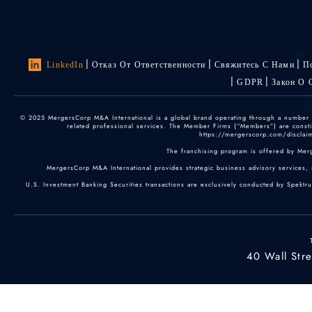
LinkedIn
Отказ От Ответственности
Свяжитесь С Нами
П
GDPR
Закон О 
© 2025 MergersCorp M&A International is a global brand operating through a number of
related professional services. The Member Firms (“Members”) are constitu
https://mergerscorp.com/disclaime
The franchising program is offered by Mer
MergersCorp M&A International provides strategic business advisory services, 
U.S. Investment Banking Securities transactions are exclusively conducted by Spektr
40 Wall Str