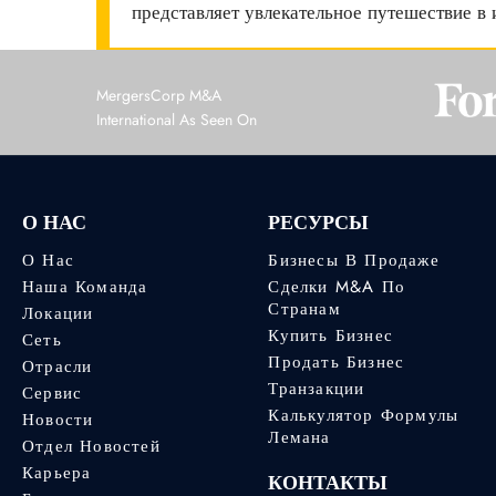
представляет увлекательное путешествие в 
MergersCorp M&A
International As Seen On
О НАС
РЕСУРСЫ
О Нас
Бизнесы В Продаже
Наша Команда
Сделки M&A По
Странам
Локации
Купить Бизнес
Сеть
Продать Бизнес
Отрасли
Транзакции
Сервис
Калькулятор Формулы
Новости
Лемана
Отдел Новостей
Карьера
КОНТАКТЫ