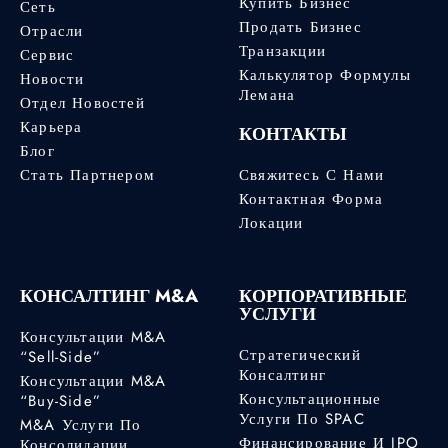
Купить Бизнес
Сеть
Продать Бизнес
Отрасли
Транзакции
Сервис
Калькулятор Формулы
Новости
Лемана
Отдел Новостей
Карьера
КОНТАКТЫ
Блог
Стать Партнером
Свяжитесь С Нами
Контактная Форма
Локации
КОНСАЛТИНГ M&A
КОРПОРАТИВНЫЕ
УСЛУГИ
Консультации M&A
Стратегический
“Sell-Side”
Консалтинг
Консультации M&A
Консультационные
“Buy-Side”
Услуги По SPAC
M&A Услуги По
Финансирование И IPO
Консолидации