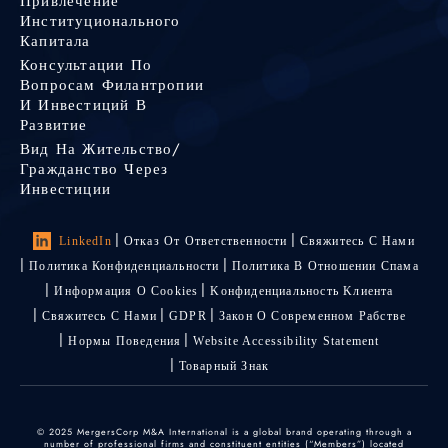
Привлечение
Институционального
Капитала
Консультации По
Вопросам Филантропии
И Инвестиций В
Развитие
Вид На Жительство/
Гражданство Через
Инвестиции
LinkedIn
Отказ От Ответственности
Свяжитесь С Нами
Политика Конфиденциальности
Политика В Отношении Спама
Информация О Cookies
Kонфиденциальность Kлиента
Свяжитесь С Нами
GDPR
Закон О Современном Рабстве
Нормы Поведения
Website Accessibility Statement
Товарный Знак
© 2025 MergersCorp M&A International is a global brand operating through a
number of professional firms and constituent entities (“Members”) located