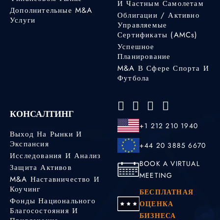
И Частным Самолетам
Дополнительные M&A
Облигации / Активно
Услуги
Управляемые
Сертификаты (AMCs)
Успешное
Планирование
M&A В Сфере Спорта И
Футбола
КОНСАЛТИНГ
+1 212 210 1940
Выход На Рынки И
Экспансия
+44 20 3885 6670
Исследования И Анализ
BOOK A VIRTUAL
Защита Активов
MEETING
M&A Наставничество И
Коучинг
БЕСПЛАТНАЯ
Фонды Национального
ОЦЕНКА
Благосостояния И
БИЗНЕСА