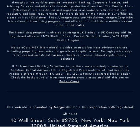
throughout the world to provide Investment Banking, Corporate Finance, and
Advisory Services and other client-related professional services. The Member Firms
(“Members”) are constituted and regulated in accordance with relevant local
regulatory and legal requirements. For more details on the nature of our affiliation,
please visit our Disclaimer: https://mergerscorp.com/disclaimer. MergersCorp M&A
International's franchising program is not offered to individuals or entities located
in the United States.
The franchising program is offered by MergersUK Limited, a UK Company with its
registered office at 71-75 Shelton Street, Covent Garden, London, WC2H 9JQ,
United Kingdom.
MergersCorp M&A International provides strategic business advisory services,
including preparing companies for growth and capital access. Through partnerships
with licensed investment bankers, clients can access tailored capital-raising
solutions.
U.S. Investment Banking Securities transactions are exclusively conducted by
Spektrum Capital Advisors LLC, a Registered Representative of, and Securities
Products offered through, BA Securities, LLC, a FINRA-registered broker-dealer.
Check the background of investment professionals associated with this site on
Broker Check
.
This website is operated by MergersUS Inc a US Corporation with registered
office at
40 Wall Street, Suite #2725, New York, New York
10005, United States of America