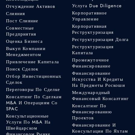
Услуга Due Diligence
Отчуждение Активов
Корпоративное
Слияния
Управление
Пост Слияние
Корпоративная
Совместные
Реструктуризация
Предприятия
Реструктуризация Долга
Оценка Бизнеса
Реструктуризация
Выкуп Компании
Капитала
Менеджментом
Промежуточное
Привлечение Капитала
Финансирование
Поиск Сделок
Финансирование
Отбор Инвестиционных
Искусства И Кредиты
Сделок
На Предметы Роскоши
Переговоры По Сделке
Международный
Консалтинг По Сделкам
Финансовый Консалтинг
M&A И Операциям Со
Консалтинг По
SPAC
Финансированию
Консультационные
Проектов
Услуги По M&A На
Финансирование И
Швейцарском
Консультации По Яхтам
Финансовом Рынке