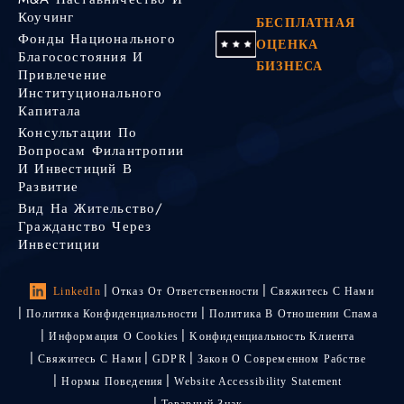
Коучинг
БЕСПЛАТНАЯ
Фонды Национального
ОЦЕНКА
Благосостояния И
БИЗНЕСА
Привлечение
Институционального
Капитала
Консультации По
Вопросам Филантропии
И Инвестиций В
Развитие
Вид На Жительство/
Гражданство Через
Инвестиции
LinkedIn
Отказ От Ответственности
Свяжитесь С Нами
Политика Конфиденциальности
Политика В Отношении Спама
Информация О Cookies
Kонфиденциальность Kлиента
Свяжитесь С Нами
GDPR
Закон О Современном Рабстве
Нормы Поведения
Website Accessibility Statement