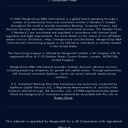
Товарный Знак
© 2025 MergersCorp M&A International is a global brand operating through a
number of professional firms and constituent entities (“Members”) located
throughout the world to provide Investment Banking, Corporate Finance, and
Advisory Services and other client-related professional services. The Member Firms
(“Members”) are constituted and regulated in accordance with relevant local
regulatory and legal requirements. For more details on the nature of our affiliation,
please visit our Disclaimer: https://mergerscorp.com/disclaimer. MergersCorp M&A
International's franchising program is not offered to individuals or entities located
in the United States.
The franchising program is offered by MergersUK Limited, a UK Company with its
registered office at 71-75 Shelton Street, Covent Garden, London, WC2H 9JQ,
United Kingdom.
MergersCorp M&A International provides strategic business advisory services,
including preparing companies for growth and capital access. Through partnerships
with licensed investment bankers, clients can access tailored capital-raising
solutions.
U.S. Investment Banking Securities transactions are exclusively conducted by
Spektrum Capital Advisors LLC, a Registered Representative of, and Securities
Products offered through, BA Securities, LLC, a FINRA-registered broker-dealer.
Check the background of investment professionals associated with this site on
Broker Check
.
This website is operated by MergersUS Inc a US Corporation with registered
office at