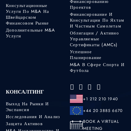
Финансированию
Консультационные
Проектов
Услуги По M&A На
Финансирование И
Швейцарском
Консультации По Яхтам
Финансовом Рынке
И Частным Самолетам
Дополнительные M&A
Облигации / Активно
Услуги
Управляемые
Сертификаты (AMCs)
Успешное
Планирование
M&A В Сфере Спорта И
Футбола
КОНСАЛТИНГ
+1 212 210 1940
Выход На Рынки И
Экспансия
+44 20 3885 6670
Исследования И Анализ
BOOK A VIRTUAL
Защита Активов
MEETING
M&A Наставничество И