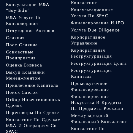
Консалтинг
Консультации M&A
Консультационные
“Buy-Side”
Услуги По SPAC
M&A Услуги По
Финансирование И IPO
Консолидации
Услуга Due Diligence
Отчуждение Активов
Корпоративное
Слияния
Управление
Пост Слияние
Корпоративная
Совместные
Реструктуризация
Предприятия
Реструктуризация Долга
Оценка Бизнеса
Реструктуризация
Выкуп Компании
Капитала
Менеджментом
Промежуточное
Привлечение Капитала
Финансирование
Поиск Сделок
Финансирование
Отбор Инвестиционных
Искусства И Кредиты
Сделок
На Предметы Роскоши
Переговоры По Сделке
Международный
Консалтинг По Сделкам
Финансовый Консалтинг
M&A И Операциям Со
Консалтинг По
SPAC