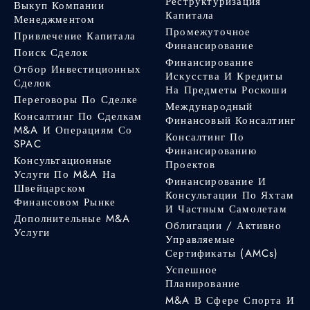
Реструктуризация
Выкуп Компании
Капитала
Менеджментом
Промежуточное
Привлечение Капитала
Финансирование
Поиск Сделок
Финансирование
Отбор Инвестиционных
Искусства И Кредиты
Сделок
На Предметы Роскоши
Переговоры По Сделке
Международный
Консалтинг По Сделкам
Финансовый Консалтинг
M&A И Операциям Со
Консалтинг По
SPAC
Финансированию
Консультационные
Проектов
Услуги По M&A На
Финансирование И
Швейцарском
Консультации По Яхтам
Финансовом Рынке
И Частным Самолетам
Дополнительные M&A
Облигации / Активно
Услуги
Управляемые
Сертификаты (AMCs)
Успешное
Планирование
M&A В Сфере Спорта И