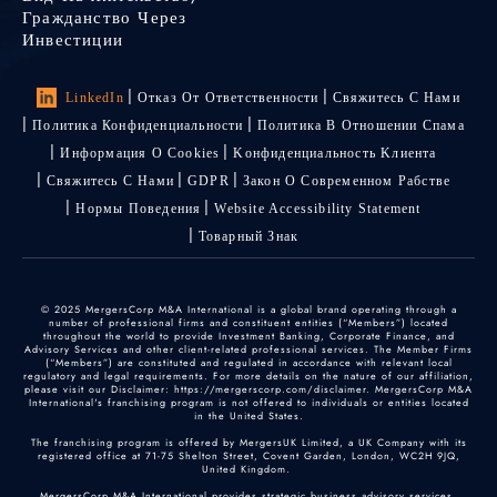
Гражданство Через
Инвестиции
LinkedIn
Отказ От Ответственности
Свяжитесь С Нами
Политика Конфиденциальности
Политика В Отношении Спама
Информация О Cookies
Kонфиденциальность Kлиента
Свяжитесь С Нами
GDPR
Закон О Современном Рабстве
Нормы Поведения
Website Accessibility Statement
Товарный Знак
© 2025 MergersCorp M&A International is a global brand operating through a
number of professional firms and constituent entities (“Members”) located
throughout the world to provide Investment Banking, Corporate Finance, and
Advisory Services and other client-related professional services. The Member Firms
(“Members”) are constituted and regulated in accordance with relevant local
regulatory and legal requirements. For more details on the nature of our affiliation,
please visit our Disclaimer: https://mergerscorp.com/disclaimer. MergersCorp M&A
International's franchising program is not offered to individuals or entities located
in the United States.
The franchising program is offered by MergersUK Limited, a UK Company with its
registered office at 71-75 Shelton Street, Covent Garden, London, WC2H 9JQ,
United Kingdom.
MergersCorp M&A International provides strategic business advisory services,