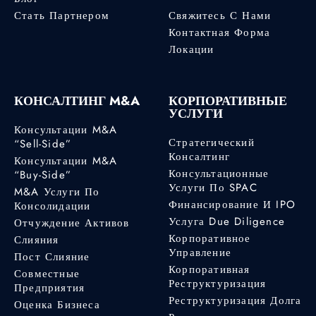
Стать Партнером
Свяжитесь С Нами
Контактная Форма
Локации
КОНСАЛТИНГ M&A
КОРПОРАТИВНЫЕ
УСЛУГИ
Консультации M&A
Стратегический
“Sell-Side”
Консалтинг
Консультации M&A
Консультационные
“Buy-Side”
Услуги По SPAC
M&A Услуги По
Финансирование И IPO
Консолидации
Услуга Due Diligence
Отчуждение Активов
Корпоративное
Слияния
Управление
Пост Слияние
Корпоративная
Совместные
Реструктуризация
Предприятия
Реструктуризация Долга
Оценка Бизнеса