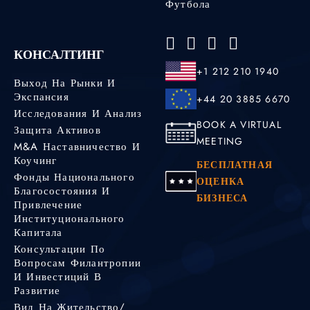
Футбола
КОНСАЛТИНГ
+1 212 210 1940
Выход На Рынки И
Экспансия
+44 20 3885 6670
Исследования И Анализ
BOOK A VIRTUAL
Защита Активов
MEETING
M&A Наставничество И
Коучинг
БЕСПЛАТНАЯ
Фонды Национального
ОЦЕНКА
Благосостояния И
БИЗНЕСА
Привлечение
Институционального
Капитала
Консультации По
Вопросам Филантропии
И Инвестиций В
Развитие
Вид На Жительство/