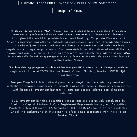
Нормы Поведения
Website Accessibility Statement
Товарный Знак
© 2025 MergersCorp M&A International is a global brand operating through a
number of professional firms and constituent entities (“Members”) located
throughout the world to provide Investment Banking, Corporate Finance, and
Advisory Services and other client-related professional services. The Member Firms
(“Members”) are constituted and regulated in accordance with relevant local
regulatory and legal requirements. For more details on the nature of our affiliation,
please visit our Disclaimer: https://mergerscorp.com/disclaimer. MergersCorp M&A
International's franchising program is not offered to individuals or entities located
in the United States.
The franchising program is offered by MergersUK Limited, a UK Company with its
registered office at 71-75 Shelton Street, Covent Garden, London, WC2H 9JQ,
United Kingdom.
MergersCorp M&A International provides strategic business advisory services,
including preparing companies for growth and capital access. Through partnerships
with licensed investment bankers, clients can access tailored capital-raising
solutions.
U.S. Investment Banking Securities transactions are exclusively conducted by
Spektrum Capital Advisors LLC, a Registered Representative of, and Securities
Products offered through, BA Securities, LLC, a FINRA-registered broker-dealer.
Check the background of investment professionals associated with this site on
Broker Check
.