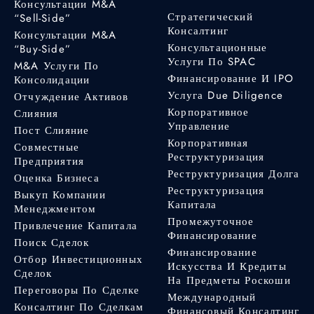
Консультации M&A
Стратегический
“Sell-Side”
Консалтинг
Консультации M&A
Консультационные
“Buy-Side”
Услуги По SPAC
M&A Услуги По
Финансирование И IPO
Консолидации
Услуга Due Diligence
Отчуждение Активов
Корпоративное
Слияния
Управление
Пост Слияние
Корпоративная
Совместные
Реструктуризация
Предприятия
Реструктуризация Долга
Оценка Бизнеса
Реструктуризация
Выкуп Компании
Капитала
Менеджментом
Промежуточное
Привлечение Капитала
Финансирование
Поиск Сделок
Финансирование
Отбор Инвестиционных
Искусства И Кредиты
Сделок
На Предметы Роскоши
Переговоры По Сделке
Международный
Консалтинг По Сделкам
Финансовый Консалтинг