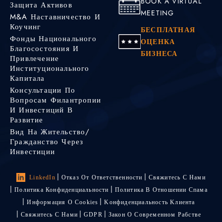
BOOK A VIRTUAL
Защита Активов
MEETING
M&A Наставничество И
Коучинг
БЕСПЛАТНАЯ
Фонды Национального
ОЦЕНКА
Благосостояния И
БИЗНЕСА
Привлечение
Институционального
Капитала
Консультации По
Вопросам Филантропии
И Инвестиций В
Развитие
Вид На Жительство/
Гражданство Через
Инвестиции
LinkedIn
Отказ От Ответственности
Свяжитесь С Нами
Политика Конфиденциальности
Политика В Отношении Спама
Информация О Cookies
Kонфиденциальность Kлиента
Свяжитесь С Нами
GDPR
Закон О Современном Рабстве