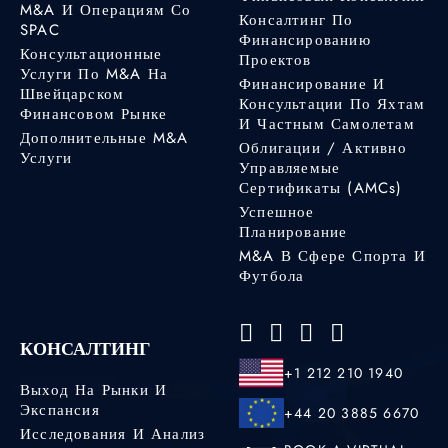
M&A И Операциям Со
Консалтинг По
SPAC
Финансированию
Консультационные
Проектов
Услуги По M&A На
Финансирование И
Швейцарском
Консультации По Яхтам
Финансовом Рынке
И Частным Самолетам
Дополнительные M&A
Облигации / Активно
Услуги
Управляемые
Сертификаты (AMCs)
Успешное
Планирование
M&A В Сфере Спорта И
Футбола
КОНСАЛТИНГ
+1 212 210 1940
Выход На Рынки И
Экспансия
+44 20 3885 6670
Исследования И Анализ