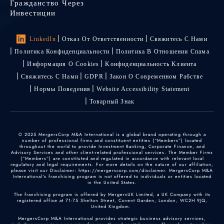
Гражданство Через
Инвестиции
LinkedIn
Отказ От Ответственности
Свяжитесь С Нами
Политика Конфиденциальности
Политика В Отношении Спама
Информация О Cookies
Kонфиденциальность Kлиента
Свяжитесь С Нами
GDPR
Закон О Современном Рабстве
Нормы Поведения
Website Accessibility Statement
Товарный Знак
© 2025 MergersCorp M&A International is a global brand operating through a
number of professional firms and constituent entities (“Members”) located
throughout the world to provide Investment Banking, Corporate Finance, and
Advisory Services and other client-related professional services. The Member Firms
(“Members”) are constituted and regulated in accordance with relevant local
regulatory and legal requirements. For more details on the nature of our affiliation,
please visit our Disclaimer: https://mergerscorp.com/disclaimer. MergersCorp M&A
International's franchising program is not offered to individuals or entities located
in the United States.
The franchising program is offered by MergersUK Limited, a UK Company with its
registered office at 71-75 Shelton Street, Covent Garden, London, WC2H 9JQ,
United Kingdom.
MergersCorp M&A International provides strategic business advisory services,