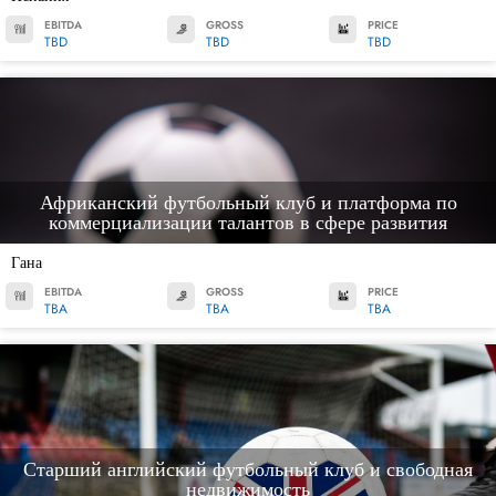
EBITDA
GROSS
PRICE
TBD
TBD
TBD
Африканский футбольный клуб и платформа по
коммерциализации талантов в сфере развития
Гана
EBITDA
GROSS
PRICE
TBA
TBA
TBA
Старший английский футбольный клуб и свободная
недвижимость