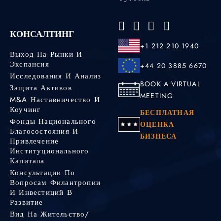
КОНСАЛТИНГ
+1 212 210 1940
Выход На Рынки И
Экспансия
+44 20 3885 6670
Исследования И Анализ
BOOK A VIRTUAL
Защита Активов
MEETING
M&A Наставничество И
Коучинг
БЕСПЛАТНАЯ
Фонды Национального
ОЦЕНКА
Благосостояния И
БИЗНЕСА
Привлечение
Институционального
Капитала
Консультации По
Вопросам Филантропии
И Инвестиций В
Развитие
Вид На Жительство/