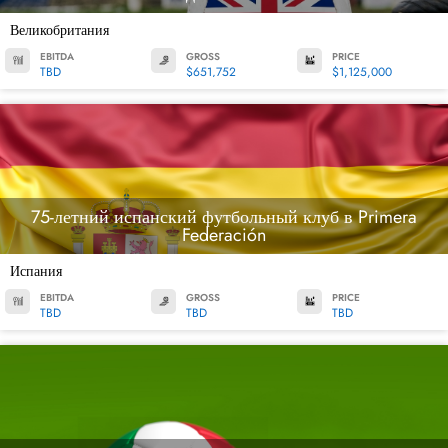
Великобритания
EBITDA
GROSS
PRICE
TBD
$651,752
$1,125,000
75-летний испанский футбольный клуб в Primera
Federación
Испания
EBITDA
GROSS
PRICE
TBD
TBD
TBD