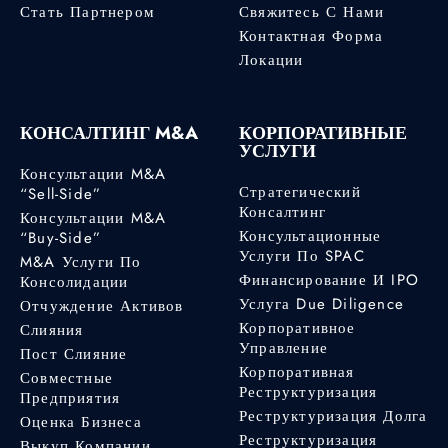
Стать Партнером
Свяжитесь С Нами
Контактная Форма
Локации
КОНСАЛТИНГ M&A
КОРПОРАТИВНЫЕ
УСЛУГИ
Консультации M&A
Стратегический
“Sell-Side”
Консалтинг
Консультации M&A
Консультационные
“Buy-Side”
Услуги По SPAC
M&A Услуги По
Финансирование И IPO
Консолидации
Услуга Due Diligence
Отчуждение Активов
Корпоративное
Слияния
Управление
Пост Слияние
Корпоративная
Совместные
Реструктуризация
Предприятия
Реструктуризация Долга
Оценка Бизнеса
Реструктуризация
Выкуп Компании