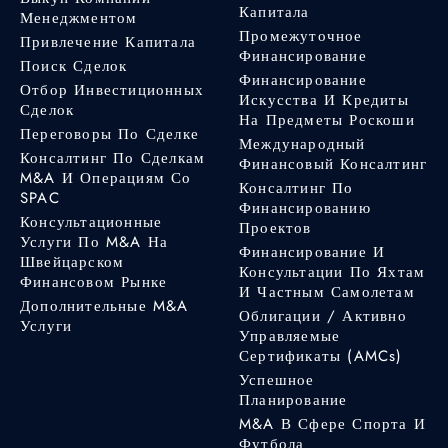
Капитала
Менеджментом
Промежуточное
Привлечение Капитала
Финансирование
Поиск Сделок
Финансирование
Отбор Инвестиционных
Искусства И Кредиты
Сделок
На Предметы Роскоши
Переговоры По Сделке
Международный
Консалтинг По Сделкам
Финансовый Консалтинг
M&A И Операциям Со
Консалтинг По
SPAC
Финансированию
Консультационные
Проектов
Услуги По M&A На
Финансирование И
Швейцарском
Консультации По Яхтам
Финансовом Рынке
И Частным Самолетам
Дополнительные M&A
Облигации / Активно
Услуги
Управляемые
Сертификаты (AMCs)
Успешное
Планирование
M&A В Сфере Спорта И
Футбола