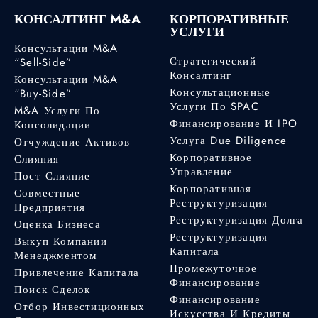
КОНСАЛТИНГ M&A
КОРПОРАТИВНЫЕ
УСЛУГИ
Консультации M&A
Стратегический
“Sell-Side”
Консалтинг
Консультации M&A
Консультационные
“Buy-Side”
Услуги По SPAC
M&A Услуги По
Финансирование И IPO
Консолидации
Услуга Due Diligence
Отчуждение Активов
Корпоративное
Слияния
Управление
Пост Слияние
Корпоративная
Совместные
Реструктуризация
Предприятия
Реструктуризация Долга
Оценка Бизнеса
Реструктуризация
Выкуп Компании
Капитала
Менеджментом
Промежуточное
Привлечение Капитала
Финансирование
Поиск Сделок
Финансирование
Отбор Инвестиционных
Искусства И Кредиты