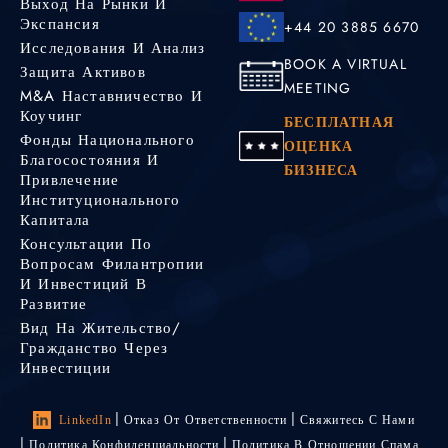
Выход На Рынки И
Экспансия
+44 20 3885 6670
Исследования И Анализ
BOOK A VIRTUAL
Защита Активов
MEETING
M&A Наставничество И
Коучинг
БЕСПЛАТНАЯ
Фонды Национального
ОЦЕНКА
Благосостояния И
БИЗНЕСА
Привлечение
Институционального
Капитала
Консультации По
Вопросам Филантропии
И Инвестиций В
Развитие
Вид На Жительство/
Гражданство Через
Инвестиции
LinkedIn
Отказ От Ответственности
Свяжитесь С Нами
Политика Конфиденциальности
Политика В Отношении Спама