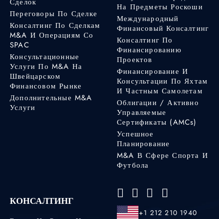
Сделок
На Предметы Роскоши
Переговоры По Сделке
Международный
Консалтинг По Сделкам
Финансовый Консалтинг
M&A И Операциям Со
Консалтинг По
SPAC
Финансированию
Консультационные
Проектов
Услуги По M&A На
Финансирование И
Швейцарском
Консультации По Яхтам
Финансовом Рынке
И Частным Самолетам
Дополнительные M&A
Облигации / Активно
Услуги
Управляемые
Сертификаты (AMCs)
Успешное
Планирование
M&A В Сфере Спорта И
Футбола
КОНСАЛТИНГ
+1 212 210 1940