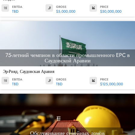
EBITDA
GROSS
PRICE
TBD
$5,000,000
$50,000,000
75-летний чемпион в области промышленного EPC в
Саудовской Аравии
Эр-Рияд
Саудовская Аравия
,
EBITDA
GROSS
PRICE
TBD
TBD
$125,000,000
Обслуживание семейных домов