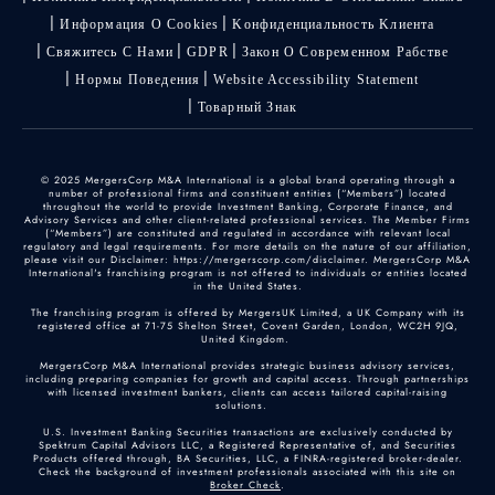
Информация О Cookies
Kонфиденциальность Kлиента
Свяжитесь С Нами
GDPR
Закон О Современном Рабстве
Нормы Поведения
Website Accessibility Statement
Товарный Знак
© 2025 MergersCorp M&A International is a global brand operating through a
number of professional firms and constituent entities (“Members”) located
throughout the world to provide Investment Banking, Corporate Finance, and
Advisory Services and other client-related professional services. The Member Firms
(“Members”) are constituted and regulated in accordance with relevant local
regulatory and legal requirements. For more details on the nature of our affiliation,
please visit our Disclaimer: https://mergerscorp.com/disclaimer. MergersCorp M&A
International's franchising program is not offered to individuals or entities located
in the United States.
The franchising program is offered by MergersUK Limited, a UK Company with its
registered office at 71-75 Shelton Street, Covent Garden, London, WC2H 9JQ,
United Kingdom.
MergersCorp M&A International provides strategic business advisory services,
including preparing companies for growth and capital access. Through partnerships
with licensed investment bankers, clients can access tailored capital-raising
solutions.
U.S. Investment Banking Securities transactions are exclusively conducted by
Spektrum Capital Advisors LLC, a Registered Representative of, and Securities
Products offered through, BA Securities, LLC, a FINRA-registered broker-dealer.
Check the background of investment professionals associated with this site on
Broker Check
.