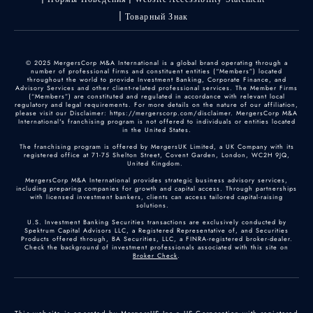
Товарный Знак
© 2025 MergersCorp M&A International is a global brand operating through a
number of professional firms and constituent entities (“Members”) located
throughout the world to provide Investment Banking, Corporate Finance, and
Advisory Services and other client-related professional services. The Member Firms
(“Members”) are constituted and regulated in accordance with relevant local
regulatory and legal requirements. For more details on the nature of our affiliation,
please visit our Disclaimer: https://mergerscorp.com/disclaimer. MergersCorp M&A
International's franchising program is not offered to individuals or entities located
in the United States.
The franchising program is offered by MergersUK Limited, a UK Company with its
registered office at 71-75 Shelton Street, Covent Garden, London, WC2H 9JQ,
United Kingdom.
MergersCorp M&A International provides strategic business advisory services,
including preparing companies for growth and capital access. Through partnerships
with licensed investment bankers, clients can access tailored capital-raising
solutions.
U.S. Investment Banking Securities transactions are exclusively conducted by
Spektrum Capital Advisors LLC, a Registered Representative of, and Securities
Products offered through, BA Securities, LLC, a FINRA-registered broker-dealer.
Check the background of investment professionals associated with this site on
Broker Check
.