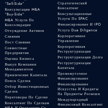
Стратегический
“Sell-Side”
Консалтинг
Консультации M&A
Консультационные
“Buy-Side”
Услуги По SPAC
M&A Услуги По
Финансирование И IPO
Консолидации
Услуга Due Diligence
Отчуждение Активов
Корпоративное
Слияния
Управление
Пост Слияние
Корпоративная
Совместные
Реструктуризация
Предприятия
Реструктуризация Долга
Оценка Бизнеса
Реструктуризация
Выкуп Компании
Капитала
Менеджментом
Промежуточное
Привлечение Капитала
Финансирование
Поиск Сделок
Финансирование
Отбор Инвестиционных
Искусства И Кредиты
Сделок
На Предметы Роскоши
Переговоры По Сделке
Международный
Консалтинг По Сделкам
Финансовый Консалтинг
M&A И Операциям Со