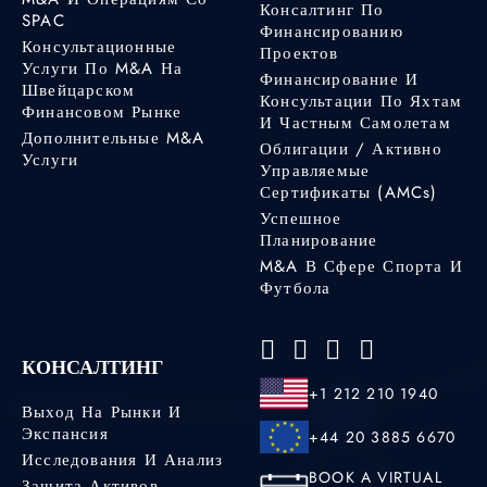
Консалтинг По
SPAC
Финансированию
Консультационные
Проектов
Услуги По M&A На
Финансирование И
Швейцарском
Консультации По Яхтам
Финансовом Рынке
И Частным Самолетам
Дополнительные M&A
Облигации / Активно
Услуги
Управляемые
Сертификаты (AMCs)
Успешное
Планирование
M&A В Сфере Спорта И
Футбола
КОНСАЛТИНГ
+1 212 210 1940
Выход На Рынки И
Экспансия
+44 20 3885 6670
Исследования И Анализ
BOOK A VIRTUAL
Защита Активов