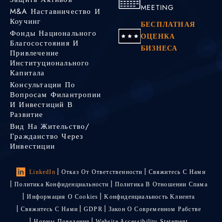
MEETING
M&A Наставничество И
Коучинг
БЕСПЛАТНАЯ
Фонды Национального
ОЦЕНКА
Благосостояния И
БИЗНЕСА
Привлечение
Институционального
Капитала
Консультации По
Вопросам Филантропии
И Инвестиций В
Развитие
Вид На Жительство/
Гражданство Через
Инвестиции
LinkedIn
Отказ От Ответственности
Свяжитесь С Нами
Политика Конфиденциальности
Политика В Отношении Спама
Информация О Cookies
Kонфиденциальность Kлиента
Свяжитесь С Нами
GDPR
Закон О Современном Рабстве
Нормы Поведения
Website Accessibility Statement