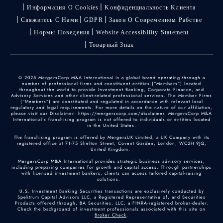
Информация О Cookies
Kонфиденциальность Kлиента
Свяжитесь С Нами
GDPR
Закон О Современном Рабстве
Нормы Поведения
Website Accessibility Statement
Товарный Знак
© 2025 MergersCorp M&A International is a global brand operating through a
number of professional firms and constituent entities (“Members”) located
throughout the world to provide Investment Banking, Corporate Finance, and
Advisory Services and other client-related professional services. The Member Firms
(“Members”) are constituted and regulated in accordance with relevant local
regulatory and legal requirements. For more details on the nature of our affiliation,
please visit our Disclaimer: https://mergerscorp.com/disclaimer. MergersCorp M&A
International's franchising program is not offered to individuals or entities located
in the United States.
The franchising program is offered by MergersUK Limited, a UK Company with its
registered office at 71-75 Shelton Street, Covent Garden, London, WC2H 9JQ,
United Kingdom.
MergersCorp M&A International provides strategic business advisory services,
including preparing companies for growth and capital access. Through partnerships
with licensed investment bankers, clients can access tailored capital-raising
solutions.
U.S. Investment Banking Securities transactions are exclusively conducted by
Spektrum Capital Advisors LLC, a Registered Representative of, and Securities
Products offered through, BA Securities, LLC, a FINRA-registered broker-dealer.
Check the background of investment professionals associated with this site on
Broker Check
.