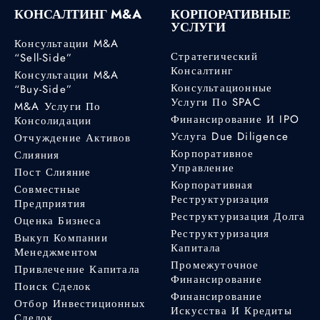
КОНСАЛТИНГ M&A
КОРПОРАТИВНЫЕ
УСЛУГИ
Консультации M&A
Стратегический
“Sell-Side”
Консалтинг
Консультации M&A
Консультационные
“Buy-Side”
Услуги По SPAC
M&A Услуги По
Финансирование И IPO
Консолидации
Услуга Due Diligence
Отчуждение Активов
Корпоративное
Слияния
Управление
Пост Слияние
Корпоративная
Совместные
Реструктуризация
Предприятия
Реструктуризация Долга
Оценка Бизнеса
Реструктуризация
Выкуп Компании
Капитала
Менеджментом
Промежуточное
Привлечение Капитала
Финансирование
Поиск Сделок
Финансирование
Отбор Инвестиционных
Искусства И Кредиты
Сделок