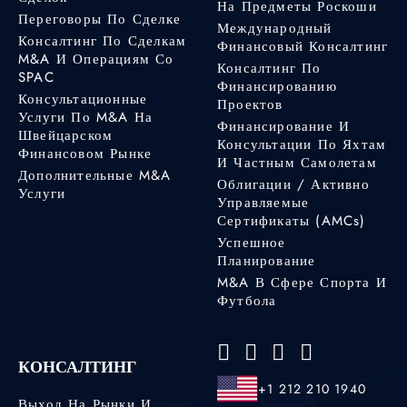
На Предметы Роскоши
Переговоры По Сделке
Международный
Консалтинг По Сделкам
Финансовый Консалтинг
M&A И Операциям Со
Консалтинг По
SPAC
Финансированию
Консультационные
Проектов
Услуги По M&A На
Финансирование И
Швейцарском
Консультации По Яхтам
Финансовом Рынке
И Частным Самолетам
Дополнительные M&A
Облигации / Активно
Услуги
Управляемые
Сертификаты (AMCs)
Успешное
Планирование
M&A В Сфере Спорта И
Футбола
КОНСАЛТИНГ
+1 212 210 1940
Выход На Рынки И