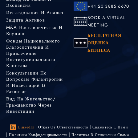
Экспансия
+44 20 3885 6670
Исследования И Анализ
BOOK A VIRTUAL
Защита Активов
MEETING
M&A Наставничество И
Коучинг
БЕСПЛАТНАЯ
Фонды Национального
ОЦЕНКА
Благосостояния И
БИЗНЕСА
Привлечение
Институционального
Капитала
Консультации По
Вопросам Филантропии
И Инвестиций В
Развитие
Вид На Жительство/
Гражданство Через
Инвестиции
LinkedIn
Отказ От Ответственности
Свяжитесь С Нами
Политика Конфиденциальности
Политика В Отношении Спама