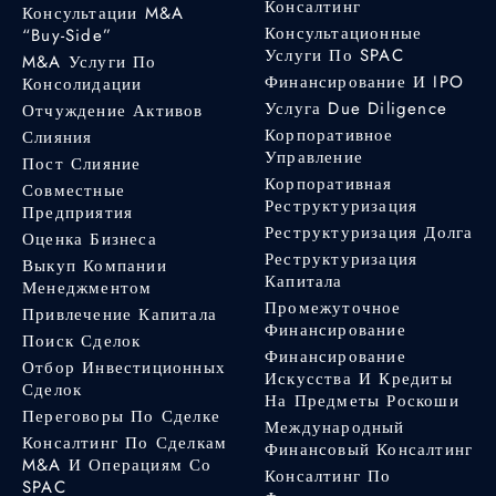
Консалтинг
Консультации M&A
Консультационные
“Buy-Side”
Услуги По SPAC
M&A Услуги По
Финансирование И IPO
Консолидации
Услуга Due Diligence
Отчуждение Активов
Корпоративное
Слияния
Управление
Пост Слияние
Корпоративная
Совместные
Реструктуризация
Предприятия
Реструктуризация Долга
Оценка Бизнеса
Реструктуризация
Выкуп Компании
Капитала
Менеджментом
Промежуточное
Привлечение Капитала
Финансирование
Поиск Сделок
Финансирование
Отбор Инвестиционных
Искусства И Кредиты
Сделок
На Предметы Роскоши
Переговоры По Сделке
Международный
Консалтинг По Сделкам
Финансовый Консалтинг
M&A И Операциям Со
Консалтинг По
SPAC