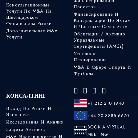
Финансированию
Консультационные
Проектов
Услуги По M&A На
Финансирование И
Швейцарском
Консультации По Яхтам
Финансовом Рынке
И Частным Самолетам
Дополнительные M&A
Облигации / Активно
Услуги
Управляемые
Сертификаты (AMCs)
Успешное
Планирование
M&A В Сфере Спорта И
Футбола
КОНСАЛТИНГ
+1 212 210 1940
Выход На Рынки И
Экспансия
+44 20 3885 6670
Исследования И Анализ
BOOK A VIRTUAL
Защита Активов
MEETING
M&A Наставничество И