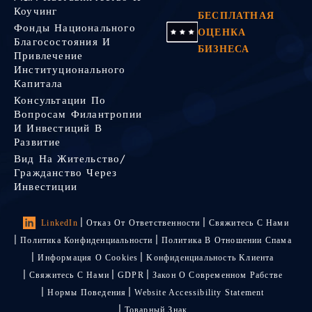
Коучинг
БЕСПЛАТНАЯ
Фонды Национального
ОЦЕНКА
Благосостояния И
БИЗНЕСА
Привлечение
Институционального
Капитала
Консультации По
Вопросам Филантропии
И Инвестиций В
Развитие
Вид На Жительство/
Гражданство Через
Инвестиции
LinkedIn
Отказ От Ответственности
Свяжитесь С Нами
Политика Конфиденциальности
Политика В Отношении Спама
Информация О Cookies
Kонфиденциальность Kлиента
Свяжитесь С Нами
GDPR
Закон О Современном Рабстве
Нормы Поведения
Website Accessibility Statement
Товарный Знак