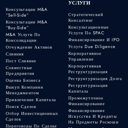
УСЛУГИ
Консультации M&A
Стратегический
“Sell-Side”
Консалтинг
Консультации M&A
Консультационные
“Buy-Side”
Услуги По SPAC
M&A Услуги По
Финансирование И IPO
Консолидации
Услуга Due Diligence
Отчуждение Активов
Корпоративное
Слияния
Управление
Пост Слияние
Корпоративная
Совместные
Реструктуризация
Предприятия
Реструктуризация Долга
Оценка Бизнеса
Реструктуризация
Выкуп Компании
Капитала
Менеджментом
Промежуточное
Привлечение Капитала
Финансирование
Поиск Сделок
Финансирование
Отбор Инвестиционных
Искусства И Кредиты
Сделок
На Предметы Роскоши
Переговоры По Сделке