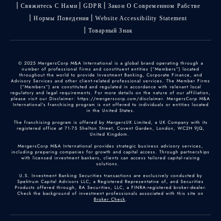
Свяжитесь С Нами
GDPR
Закон О Современном Рабстве
Нормы Поведения
Website Accessibility Statement
Товарный Знак
© 2025 MergersCorp M&A International is a global brand operating through a
number of professional firms and constituent entities (“Members”) located
throughout the world to provide Investment Banking, Corporate Finance, and
Advisory Services and other client-related professional services. The Member Firms
(“Members”) are constituted and regulated in accordance with relevant local
regulatory and legal requirements. For more details on the nature of our affiliation,
please visit our Disclaimer: https://mergerscorp.com/disclaimer. MergersCorp M&A
International's franchising program is not offered to individuals or entities located
in the United States.
The franchising program is offered by MergersUK Limited, a UK Company with its
registered office at 71-75 Shelton Street, Covent Garden, London, WC2H 9JQ,
United Kingdom.
MergersCorp M&A International provides strategic business advisory services,
including preparing companies for growth and capital access. Through partnerships
with licensed investment bankers, clients can access tailored capital-raising
solutions.
U.S. Investment Banking Securities transactions are exclusively conducted by
Spektrum Capital Advisors LLC, a Registered Representative of, and Securities
Products offered through, BA Securities, LLC, a FINRA-registered broker-dealer.
Check the background of investment professionals associated with this site on
Broker Check
.