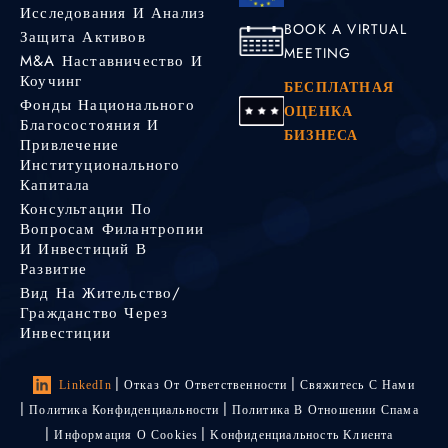
Исследования И Анализ
BOOK A VIRTUAL
Защита Активов
MEETING
M&A Наставничество И
Коучинг
БЕСПЛАТНАЯ
Фонды Национального
ОЦЕНКА
Благосостояния И
БИЗНЕСА
Привлечение
Институционального
Капитала
Консультации По
Вопросам Филантропии
И Инвестиций В
Развитие
Вид На Жительство/
Гражданство Через
Инвестиции
LinkedIn
Отказ От Ответственности
Свяжитесь С Нами
Политика Конфиденциальности
Политика В Отношении Спама
Информация О Cookies
Kонфиденциальность Kлиента