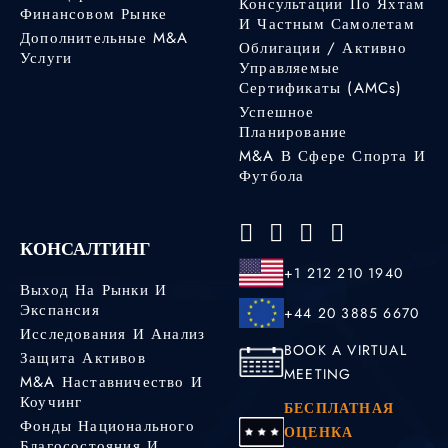
Консультации По Яхтам
Финансовом Рынке
И Частным Самолетам
Дополнительные M&A
Облигации / Активно
Услуги
Управляемые
Сертификаты (AMCs)
Успешное
Планирование
M&A В Сфере Спорта И
Футбола
КОНСАЛТИНГ
+1 212 210 1940
Выход На Рынки И
Экспансия
+44 20 3885 6670
Исследования И Анализ
BOOK A VIRTUAL
Защита Активов
MEETING
M&A Наставничество И
Коучинг
БЕСПЛАТНАЯ
Фонды Национального
ОЦЕНКА
Благосостояния И