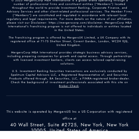
© 2025 MergersCorp M&A International is a global brand operating through a
number of professional firms and constituent entities (“Members”) located
throughout the world to provide Investment Banking, Corporate Finance, and
Advisory Services and other client-related professional services. The Member Firms
(“Members”) are constituted and regulated in accordance with relevant local
regulatory and legal requirements. For more details on the nature of our affiliation,
please visit our Disclaimer: https://mergerscorp.com/disclaimer. MergersCorp M&A
International's franchising program is not offered to individuals or entities located
in the United States.
The franchising program is offered by MergersUK Limited, a UK Company with its
registered office at 71-75 Shelton Street, Covent Garden, London, WC2H 9JQ,
United Kingdom.
MergersCorp M&A International provides strategic business advisory services,
including preparing companies for growth and capital access. Through partnerships
with licensed investment bankers, clients can access tailored capital-raising
solutions.
U.S. Investment Banking Securities transactions are exclusively conducted by
Spektrum Capital Advisors LLC, a Registered Representative of, and Securities
Products offered through, BA Securities, LLC, a FINRA-registered broker-dealer.
Check the background of investment professionals associated with this site on
Broker Check
.
This website is operated by MergersUS Inc a US Corporation with registered
office at
40 Wall Street, Suite #2725, New York, New York
10005, United States of America