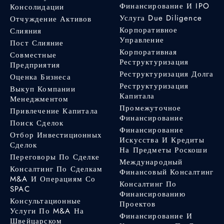
Финансирование И IPO
Консолидации
Услуга Due Diligence
Отчуждение Активов
Корпоративное
Слияния
Управление
Пост Слияние
Корпоративная
Совместные
Реструктуризация
Предприятия
Реструктуризация Долга
Оценка Бизнеса
Реструктуризация
Выкуп Компании
Капитала
Менеджментом
Промежуточное
Привлечение Капитала
Финансирование
Поиск Сделок
Финансирование
Отбор Инвестиционных
Искусства И Кредиты
Сделок
На Предметы Роскоши
Переговоры По Сделке
Международный
Консалтинг По Сделкам
Финансовый Консалтинг
M&A И Операциям Со
Консалтинг По
SPAC
Финансированию
Консультационные
Проектов
Услуги По M&A На
Финансирование И
Швейцарском