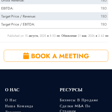
Gross Revenue:
TBD
EBITDA:
TBD
Target Price / Revenue:
TBD
Target Price / EBITDA:
TBD
Published on 15 августа, 2025 в 8:50 пп. Обновление 31 мая, 2026 в 2:43 пп
BOOK A MEETING
О НАС
РЕСУРСЫ
О Нас
Бизнесы В Продаже
Наша Команда
Сделки M&A По
Странам
Локации