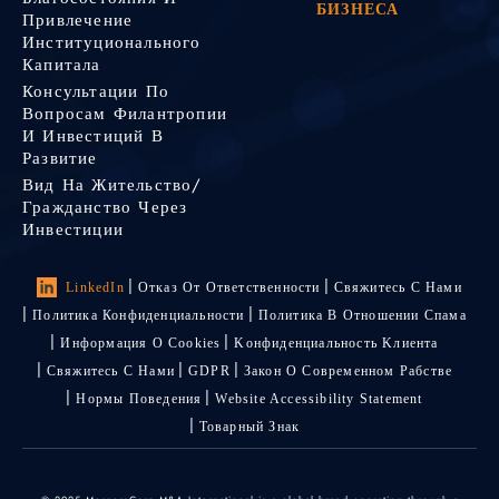
БИЗНЕСА
Привлечение
Институционального
Капитала
Консультации По
Вопросам Филантропии
И Инвестиций В
Развитие
Вид На Жительство/
Гражданство Через
Инвестиции
LinkedIn
Отказ От Ответственности
Свяжитесь С Нами
Политика Конфиденциальности
Политика В Отношении Спама
Информация О Cookies
Kонфиденциальность Kлиента
Свяжитесь С Нами
GDPR
Закон О Современном Рабстве
Нормы Поведения
Website Accessibility Statement
Товарный Знак