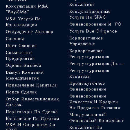
Консалтинг
Консультации M&A
Консультационные
“Buy-Side”
Услуги По SPAC
M&A Услуги По
Финансирование И IPO
Консолидации
Услуга Due Diligence
Отчуждение Активов
Корпоративное
Слияния
Управление
Пост Слияние
Корпоративная
Совместные
Реструктуризация
Предприятия
Реструктуризация Долга
Оценка Бизнеса
Реструктуризация
Выкуп Компании
Капитала
Менеджментом
Промежуточное
Привлечение Капитала
Финансирование
Поиск Сделок
Финансирование
Отбор Инвестиционных
Искусства И Кредиты
Сделок
На Предметы Роскоши
Переговоры По Сделке
Международный
Консалтинг По Сделкам
Финансовый Консалтинг
M&A И Операциям Со
Консалтинг По