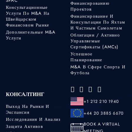
SPAC
Финансированию
Консультационные
Проектов
Услуги По M&A На
Финансирование И
Швейцарском
Консультации По Яхтам
Финансовом Рынке
И Частным Самолетам
Дополнительные M&A
Облигации / Активно
Услуги
Управляемые
Сертификаты (AMCs)
Успешное
Планирование
M&A В Сфере Спорта И
Футбола
КОНСАЛТИНГ
+1 212 210 1940
Выход На Рынки И
Экспансия
+44 20 3885 6670
Исследования И Анализ
BOOK A VIRTUAL
Защита Активов
MEETING