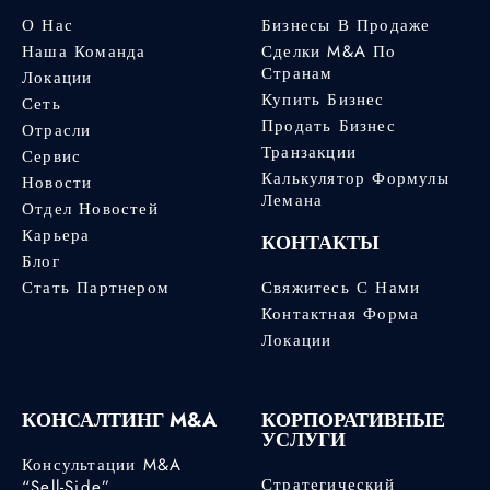
О Нас
Бизнесы В Продаже
Наша Команда
Сделки M&A По
Странам
Локации
Купить Бизнес
Сеть
Продать Бизнес
Отрасли
Транзакции
Сервис
Калькулятор Формулы
Новости
Лемана
Отдел Новостей
Карьера
КОНТАКТЫ
Блог
Стать Партнером
Свяжитесь С Нами
Контактная Форма
Локации
КОНСАЛТИНГ M&A
КОРПОРАТИВНЫЕ
УСЛУГИ
Консультации M&A
Стратегический
“Sell-Side”