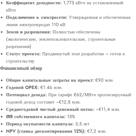
Коэффициент доходности:
1,775 кВтч на установленный
кВтп
Подключение к электросети:
Утвержденная и обеспеченная
линия электропередач 110 кВ
Земля и разрешения:
Полностью обеспечены
(экологические, землепользовательские, строительные
разрешения)
Статус проекта:
Продвинутый этап разработки – готов к
строительству
Финансовый обзор
Общие капитальные затраты на проект:
€90 млн.
Годовой OPEX:
€1.46 млн.
Потенциал дохода:
При тарифе €62/МВтч прогнозируемый
годовой доход составит ~€12,8 млн.
Среднегодовой чистый денежный поток:
~€11,4 млн.
IRR собственного капитала:
15%
Период окупаемости капитала:
5,5 лет
NPV (ставка дисконтирования 12%):
€7,2 млн.