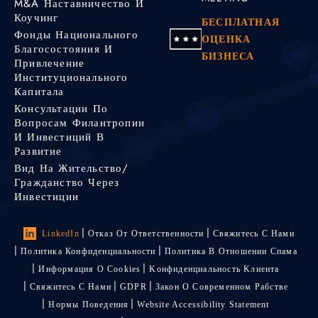
M&A Наставничество И
Коучинг
БЕСПЛАТНАЯ
Фонды Национального
ОЦЕНКА
Благосостояния И
БИЗНЕСА
Привлечение
Институционального
Капитала
Консультации По
Вопросам Филантропии
И Инвестиций В
Развитие
Вид На Жительство/
Гражданство Через
Инвестиции
LinkedIn
Отказ От Ответственности
Свяжитесь С Нами
Политика Конфиденциальности
Политика В Отношении Спама
Информация О Cookies
Kонфиденциальность Kлиента
Свяжитесь С Нами
GDPR
Закон О Современном Рабстве
Нормы Поведения
Website Accessibility Statement