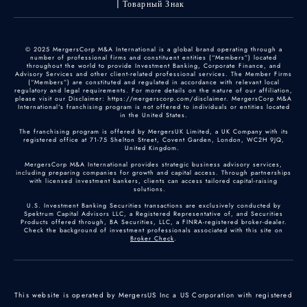
Товарный Знак
© 2025 MergersCorp M&A International is a global brand operating through a
number of professional firms and constituent entities (“Members”) located
throughout the world to provide Investment Banking, Corporate Finance, and
Advisory Services and other client-related professional services. The Member Firms
(“Members”) are constituted and regulated in accordance with relevant local
regulatory and legal requirements. For more details on the nature of our affiliation,
please visit our Disclaimer: https://mergerscorp.com/disclaimer. MergersCorp M&A
International's franchising program is not offered to individuals or entities located
in the United States.
The franchising program is offered by MergersUK Limited, a UK Company with its
registered office at 71-75 Shelton Street, Covent Garden, London, WC2H 9JQ,
United Kingdom.
MergersCorp M&A International provides strategic business advisory services,
including preparing companies for growth and capital access. Through partnerships
with licensed investment bankers, clients can access tailored capital-raising
solutions.
U.S. Investment Banking Securities transactions are exclusively conducted by
Spektrum Capital Advisors LLC, a Registered Representative of, and Securities
Products offered through, BA Securities, LLC, a FINRA-registered broker-dealer.
Check the background of investment professionals associated with this site on
Broker Check
.
This website is operated by MergersUS Inc a US Corporation with registered