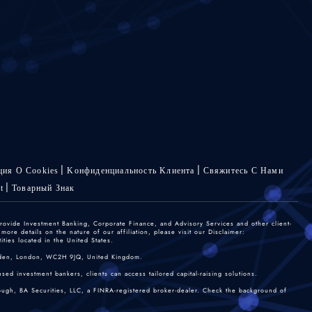
ия О Cookies
Kонфиденциальность Kлиента
Свяжитесь С Нами
t
Товарный Знак
rovide Investment Banking, Corporate Finance, and Advisory Services and other client-
re details on the nature of our affiliation, please visit our Disclaimer:
ties located in the United States.
 Garden, London, WC2H 9JQ, United Kingdom.
sed investment bankers, clients can access tailored capital-raising solutions.
rough, BA Securities, LLC, a FINRA-registered broker-dealer. Check the background of