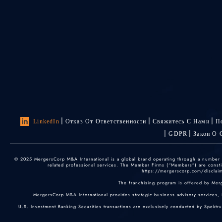
LinkedIn
Отказ От Ответственности
Свяжитесь С Нами
П
GDPR
Закон О 
© 2025 MergersCorp M&A International is a global brand operating through a number of
related professional services. The Member Firms (“Members”) are constitu
https://mergerscorp.com/disclaime
The franchising program is offered by Mer
MergersCorp M&A International provides strategic business advisory services, 
U.S. Investment Banking Securities transactions are exclusively conducted by Spektr