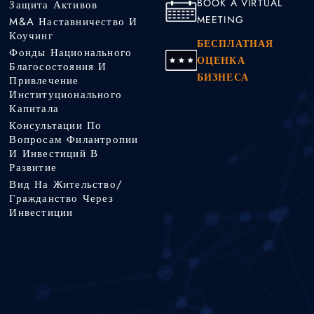
BOOK A VIRTUAL
Защита Активов
MEETING
M&A Наставничество И
Коучинг
БЕСПЛАТНАЯ
Фонды Национального
ОЦЕНКА
Благосостояния И
БИЗНЕСА
Привлечение
Институционального
Капитала
Консультации По
Вопросам Филантропии
И Инвестиций В
Развитие
Вид На Жительство/
Гражданство Через
Инвестиции