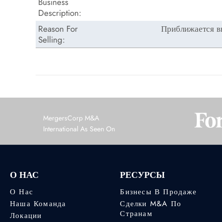
Business
Description:
Reason For
Приближается в
Selling:
MergersCorp M&A
International As Seen On
О НАС
РЕСУРСЫ
О Нас
Бизнесы В Продаже
Наша Команда
Сделки M&A По
Странам
Локации