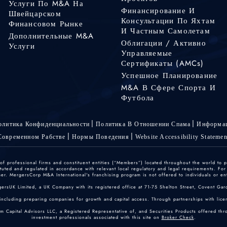
Услуги По M&A На
Финансирование И
Швейцарском
Консультации По Яхтам
Финансовом Рынке
И Частным Самолетам
Дополнительные M&A
Облигации / Активно
Услуги
Управляемые
Сертификаты (AMCs)
Успешное Планирование
M&A В Сфере Спорта И
Футбола
олитика Конфиденциальности
Политика В Отношении Спама
Информац
Современном Рабстве
Нормы Поведения
Website Accessibility Statemen
 professional firms and constituent entities (“Members”) located throughout the world to p
ted and regulated in accordance with relevant local regulatory and legal requirements. For mo
r. MergersCorp M&A International's franchising program is not offered to individuals or enti
gersUK Limited, a UK Company with its registered office at 71-75 Shelton Street, Covent
including preparing companies for growth and capital access. Through partnerships with licen
um Capital Advisors LLC, a Registered Representative of, and Securities Products offered th
investment professionals associated with this site on
Broker Check
.