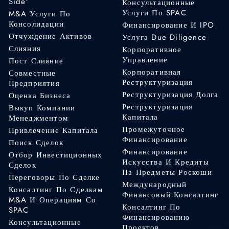
Side”
Консультационные
Услуги По SPAC
M&A Услуги По
Консолидации
Финансирование И IPO
Отчуждение Активов
Услуга Due Diligence
Слияния
Корпоративное
Управление
Пост Слияние
Корпоративная
Совместные
Реструктуризация
Предприятия
Реструктуризация Долга
Оценка Бизнеса
Реструктуризация
Выкуп Компании
Капитала
Менеджментом
Промежуточное
Привлечение Капитала
Финансирование
Поиск Сделок
Финансирование
Отбор Инвестиционных
Искусства И Кредиты
Сделок
На Предметы Роскоши
Переговоры По Сделке
Международный
Консалтинг По Сделкам
Финансовый Консалтинг
M&A И Операциям Со
Консалтинг По
SPAC
Финансированию
Консультационные
Проектов