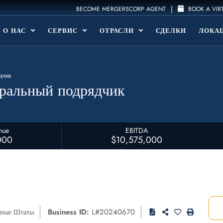
|
BECOME MERGERSCORP AGENT
BOOK A VIR
О НАС
СЕРВИС
ОТРАСЛИ
СДЕЛКИ
ЛОКА
дчик
еральный подрядчик
nue
EBITDA
000
$10,575,000
Business ID:
L#20240670
нные Штаты