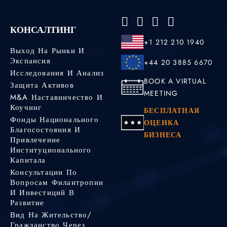
КОНСАЛТИНГ
+1 212 210 1940
Выход На Рынки И
Экспансия
+44 20 3885 6670
Исследования И Анализ
BOOK A VIRTUAL
Защита Активов
MEETING
M&A Наставничество И
Коучинг
БЕСПЛАТНАЯ
Фонды Национального
ОЦЕНКА
Благосостояния И
БИЗНЕСА
Привлечение
Институционального
Капитала
Консультации По
Вопросам Филантропии
И Инвестиций В
Развитие
Вид На Жительство/
Гражданство Через