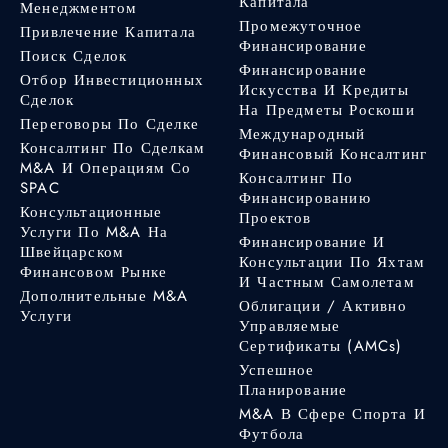
Капитала
Менеджментом
Промежуточное
Привлечение Капитала
Финансирование
Поиск Сделок
Финансирование
Отбор Инвестиционных
Искусства И Кредиты
Сделок
На Предметы Роскоши
Переговоры По Сделке
Международный
Консалтинг По Сделкам
Финансовый Консалтинг
M&A И Операциям Со
Консалтинг По
SPAC
Финансированию
Консультационные
Проектов
Услуги По M&A На
Финансирование И
Швейцарском
Консультации По Яхтам
Финансовом Рынке
И Частным Самолетам
Дополнительные M&A
Облигации / Активно
Услуги
Управляемые
Сертификаты (AMCs)
Успешное
Планирование
M&A В Сфере Спорта И
Футбола