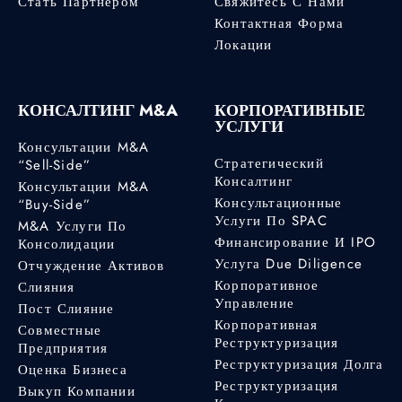
Стать Партнером
Свяжитесь С Нами
Контактная Форма
Локации
КОНСАЛТИНГ M&A
КОРПОРАТИВНЫЕ
УСЛУГИ
Консультации M&A
Стратегический
“Sell-Side”
Консалтинг
Консультации M&A
Консультационные
“Buy-Side”
Услуги По SPAC
M&A Услуги По
Финансирование И IPO
Консолидации
Услуга Due Diligence
Отчуждение Активов
Корпоративное
Слияния
Управление
Пост Слияние
Корпоративная
Совместные
Реструктуризация
Предприятия
Реструктуризация Долга
Оценка Бизнеса
Реструктуризация
Выкуп Компании