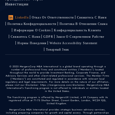
Инвестиции
LinkedIn
Отказ От Ответственности
Свяжитесь С Нами
Политика Конфиденциальности
Политика В Отношении Спама
Информация О Cookies
Kонфиденциальность Kлиента
Свяжитесь С Нами
GDPR
Закон О Современном Рабстве
Нормы Поведения
Website Accessibility Statement
Товарный Знак
© 2025 MergersCorp M&A International is a global brand operating through a
number of professional firms and constituent entities (“Members”) located
throughout the world to provide Investment Banking, Corporate Finance, and
Advisory Services and other client-related professional services. The Member Firms
(“Members”) are constituted and regulated in accordance with relevant local
regulatory and legal requirements. For more details on the nature of our affiliation,
please visit our Disclaimer: https://mergerscorp.com/disclaimer. MergersCorp M&A
International's franchising program is not offered to individuals or entities located
in the United States.
The franchising program is offered by MergersUK Limited, a UK Company with its
registered office at 71-75 Shelton Street, Covent Garden, London, WC2H 9JQ,
United Kingdom.
MergersCorp M&A International provides strategic business advisory services,
including preparing companies for growth and capital access. Through partnerships