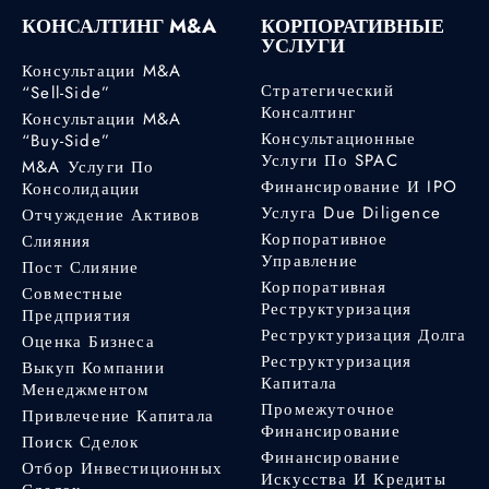
КОНСАЛТИНГ M&A
КОРПОРАТИВНЫЕ
УСЛУГИ
Консультации M&A
Стратегический
“Sell-Side”
Консалтинг
Консультации M&A
Консультационные
“Buy-Side”
Услуги По SPAC
M&A Услуги По
Финансирование И IPO
Консолидации
Услуга Due Diligence
Отчуждение Активов
Корпоративное
Слияния
Управление
Пост Слияние
Корпоративная
Совместные
Реструктуризация
Предприятия
Реструктуризация Долга
Оценка Бизнеса
Реструктуризация
Выкуп Компании
Капитала
Менеджментом
Промежуточное
Привлечение Капитала
Финансирование
Поиск Сделок
Финансирование
Отбор Инвестиционных
Искусства И Кредиты