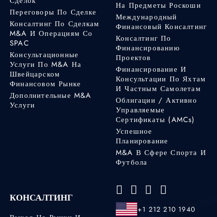
Сделок
На Предметы Роскоши
Переговоры По Сделке
Международный
Консалтинг По Сделкам
Финансовый Консалтинг
M&A И Операциям Со
Консалтинг По
SPAC
Финансированию
Консультационные
Проектов
Услуги По M&A На
Финансирование И
Швейцарском
Консультации По Яхтам
Финансовом Рынке
И Частным Самолетам
Дополнительные M&A
Облигации / Активно
Услуги
Управляемые
Сертификаты (AMCs)
Успешное
Планирование
M&A В Сфере Спорта И
Футбола
КОНСАЛТИНГ
+1 212 210 1940