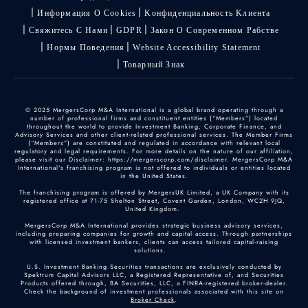
Информация О Cookies
Kонфиденциальность Kлиента
Свяжитесь С Нами
GDPR
Закон О Современном Рабстве
Нормы Поведения
Website Accessibility Statement
Товарный Знак
© 2025 MergersCorp M&A International is a global brand operating through a
number of professional firms and constituent entities (“Members”) located
throughout the world to provide Investment Banking, Corporate Finance, and
Advisory Services and other client-related professional services. The Member Firms
(“Members”) are constituted and regulated in accordance with relevant local
regulatory and legal requirements. For more details on the nature of our affiliation,
please visit our Disclaimer: https://mergerscorp.com/disclaimer. MergersCorp M&A
International's franchising program is not offered to individuals or entities located
in the United States.
The franchising program is offered by MergersUK Limited, a UK Company with its
registered office at 71-75 Shelton Street, Covent Garden, London, WC2H 9JQ,
United Kingdom.
MergersCorp M&A International provides strategic business advisory services,
including preparing companies for growth and capital access. Through partnerships
with licensed investment bankers, clients can access tailored capital-raising
solutions.
U.S. Investment Banking Securities transactions are exclusively conducted by
Spektrum Capital Advisors LLC, a Registered Representative of, and Securities
Products offered through, BA Securities, LLC, a FINRA-registered broker-dealer.
Check the background of investment professionals associated with this site on
Broker Check
.