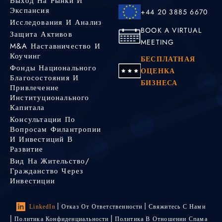
Выход На Рынки И
Экспансия
+44 20 3885 6670
Исследования И Анализ
BOOK A VIRTUAL
Защита Активов
MEETING
M&A Наставничество И
Коучинг
БЕСПЛАТНАЯ
Фонды Национального
ОЦЕНКА
Благосостояния И
БИЗНЕСА
Привлечение
Институционального
Капитала
Консультации По
Вопросам Филантропии
И Инвестиций В
Развитие
Вид На Жительство/
Гражданство Через
Инвестиции
LinkedIn
Отказ От Ответственности
Свяжитесь С Нами
Политика Конфиденциальности
Политика В Отношении Спама