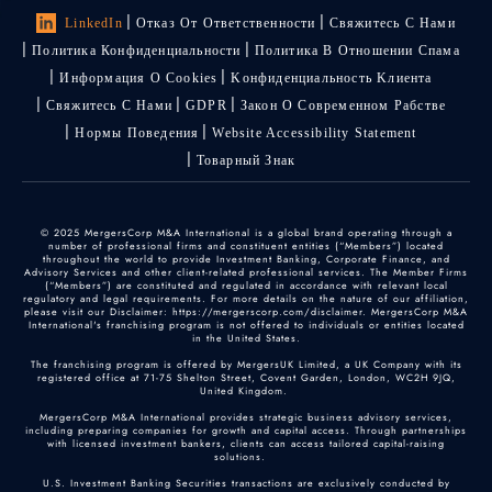
LinkedIn
Отказ От Ответственности
Свяжитесь С Нами
Политика Конфиденциальности
Политика В Отношении Спама
Информация О Cookies
Kонфиденциальность Kлиента
Свяжитесь С Нами
GDPR
Закон О Современном Рабстве
Нормы Поведения
Website Accessibility Statement
Товарный Знак
© 2025 MergersCorp M&A International is a global brand operating through a
number of professional firms and constituent entities (“Members”) located
throughout the world to provide Investment Banking, Corporate Finance, and
Advisory Services and other client-related professional services. The Member Firms
(“Members”) are constituted and regulated in accordance with relevant local
regulatory and legal requirements. For more details on the nature of our affiliation,
please visit our Disclaimer: https://mergerscorp.com/disclaimer. MergersCorp M&A
International's franchising program is not offered to individuals or entities located
in the United States.
The franchising program is offered by MergersUK Limited, a UK Company with its
registered office at 71-75 Shelton Street, Covent Garden, London, WC2H 9JQ,
United Kingdom.
MergersCorp M&A International provides strategic business advisory services,
including preparing companies for growth and capital access. Through partnerships
with licensed investment bankers, clients can access tailored capital-raising
solutions.
U.S. Investment Banking Securities transactions are exclusively conducted by