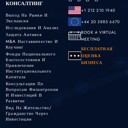
КОНСАЛТИНГ
+1 212 210 1940
Выход На Рынки И
Экспансия
+44 20 3885 6670
Исследования И Анализ
BOOK A VIRTUAL
Защита Активов
MEETING
M&A Наставничество И
Коучинг
БЕСПЛАТНАЯ
Фонды Национального
ОЦЕНКА
Благосостояния И
БИЗНЕСА
Привлечение
Институционального
Капитала
Консультации По
Вопросам Филантропии
И Инвестиций В
Развитие
Вид На Жительство/
Гражданство Через
Инвестиции