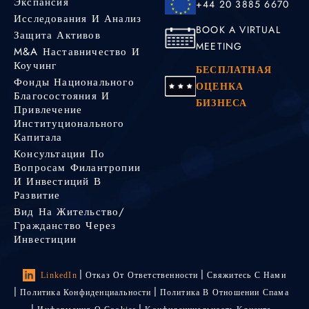
Экспансия
+44 20 3885 6670
Исследования И Анализ
BOOK A VIRTUAL
Защита Активов
MEETING
M&A Наставничество И
Коучинг
БЕСПЛАТНАЯ
Фонды Национального
ОЦЕНКА
Благосостояния И
БИЗНЕСА
Привлечение
Институционального
Капитала
Консультации По
Вопросам Филантропии
И Инвестиций В
Развитие
Вид На Жительство/
Гражданство Через
Инвестиции
LinkedIn
Отказ От Ответственности
Свяжитесь С Нами
Политика Конфиденциальности
Политика В Отношении Спама