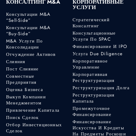
КОНСАЛТИНГ M&A
КОРПОРАТИВНЫЕ
УСЛУГИ
Консультации M&A
Стратегический
“Sell-Side”
Консалтинг
Консультации M&A
Консультационные
“Buy-Side”
Услуги По SPAC
M&A Услуги По
Финансирование И IPO
Консолидации
Услуга Due Diligence
Отчуждение Активов
Корпоративное
Слияния
Управление
Пост Слияние
Корпоративная
Совместные
Реструктуризация
Предприятия
Реструктуризация Долга
Оценка Бизнеса
Реструктуризация
Выкуп Компании
Капитала
Менеджментом
Промежуточное
Привлечение Капитала
Финансирование
Поиск Сделок
Финансирование
Отбор Инвестиционных
Искусства И Кредиты
Сделок
На Предметы Роскоши