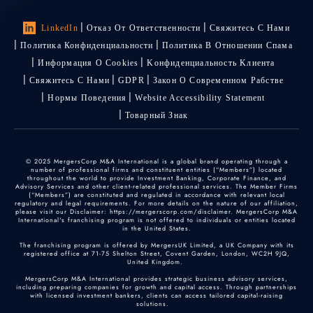
LinkedIn
Отказ От Ответственности
Свяжитесь С Нами
Политика Конфиденциальности
Политика В Отношении Спама
Информация О Cookies
Kонфиденциальность Kлиента
Свяжитесь С Нами
GDPR
Закон О Современном Рабстве
Нормы Поведения
Website Accessibility Statement
Товарный Знак
© 2025 MergersCorp M&A International is a global brand operating through a
number of professional firms and constituent entities (“Members”) located
throughout the world to provide Investment Banking, Corporate Finance, and
Advisory Services and other client-related professional services. The Member Firms
(“Members”) are constituted and regulated in accordance with relevant local
regulatory and legal requirements. For more details on the nature of our affiliation,
please visit our Disclaimer: https://mergerscorp.com/disclaimer. MergersCorp M&A
International's franchising program is not offered to individuals or entities located
in the United States.
The franchising program is offered by MergersUK Limited, a UK Company with its
registered office at 71-75 Shelton Street, Covent Garden, London, WC2H 9JQ,
United Kingdom.
MergersCorp M&A International provides strategic business advisory services,
including preparing companies for growth and capital access. Through partnerships
with licensed investment bankers, clients can access tailored capital-raising
solutions.