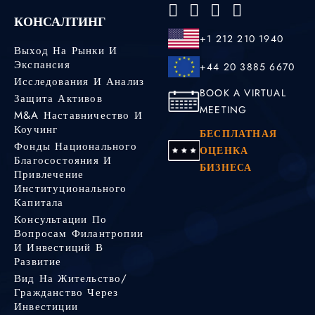
КОНСАЛТИНГ
+1 212 210 1940
Выход На Рынки И
Экспансия
+44 20 3885 6670
Исследования И Анализ
BOOK A VIRTUAL
Защита Активов
MEETING
M&A Наставничество И
Коучинг
БЕСПЛАТНАЯ
Фонды Национального
ОЦЕНКА
Благосостояния И
БИЗНЕСА
Привлечение
Институционального
Капитала
Консультации По
Вопросам Филантропии
И Инвестиций В
Развитие
Вид На Жительство/
Гражданство Через
Инвестиции