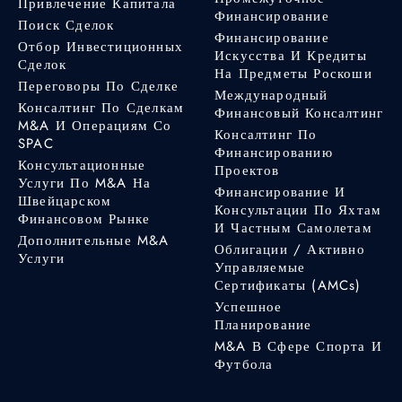
Привлечение Капитала
Финансирование
Поиск Сделок
Финансирование
Отбор Инвестиционных
Искусства И Кредиты
Сделок
На Предметы Роскоши
Переговоры По Сделке
Международный
Консалтинг По Сделкам
Финансовый Консалтинг
M&A И Операциям Со
Консалтинг По
SPAC
Финансированию
Консультационные
Проектов
Услуги По M&A На
Финансирование И
Швейцарском
Консультации По Яхтам
Финансовом Рынке
И Частным Самолетам
Дополнительные M&A
Облигации / Активно
Услуги
Управляемые
Сертификаты (AMCs)
Успешное
Планирование
M&A В Сфере Спорта И
Футбола