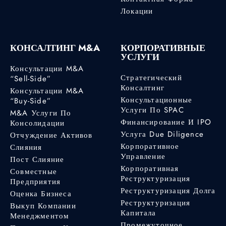
Локации
КОНСАЛТИНГ M&A
КОРПОРАТИВНЫЕ
УСЛУГИ
Консультации M&A
Стратегический
“Sell-Side”
Консалтинг
Консультации M&A
Консультационные
“Buy-Side”
Услуги По SPAC
M&A Услуги По
Финансирование И IPO
Консолидации
Услуга Due Diligence
Отчуждение Активов
Корпоративное
Слияния
Управление
Пост Слияние
Корпоративная
Совместные
Реструктуризация
Предприятия
Реструктуризация Долга
Оценка Бизнеса
Реструктуризация
Выкуп Компании
Капитала
Менеджментом
Промежуточное