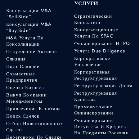
УСЛУГИ
Консультации M&A
Стратегический
“Sell-Side”
Консалтинг
Консультации M&A
Консультационные
“Buy-Side”
Услуги По SPAC
M&A Услуги По
Финансирование И IPO
Консолидации
Услуга Due Diligence
Отчуждение Активов
Корпоративное
Слияния
Управление
Пост Слияние
Корпоративная
Совместные
Реструктуризация
Предприятия
Реструктуризация Долга
Оценка Бизнеса
Реструктуризация
Выкуп Компании
Капитала
Менеджментом
Промежуточное
Привлечение Капитала
Финансирование
Поиск Сделок
Финансирование
Отбор Инвестиционных
Искусства И Кредиты
Сделок
На Предметы Роскоши
Переговоры По Сделке