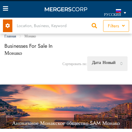
РУССКИЙ
Filters
Главная
Монако
Businesses For Sale In
Монако
Дата Новый
Сортировать по:
Анонимное Монакское общество SAM Монако