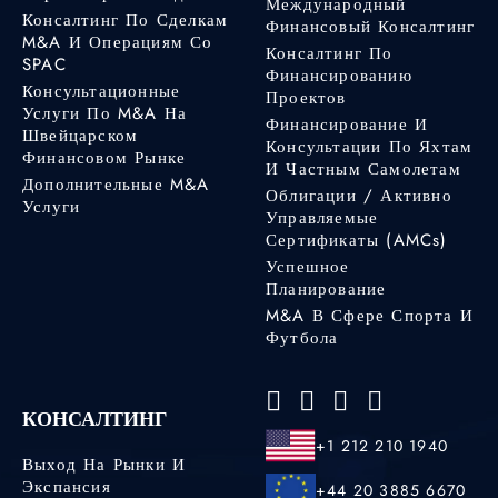
Международный
Консалтинг По Сделкам
Финансовый Консалтинг
M&A И Операциям Со
Консалтинг По
SPAC
Финансированию
Консультационные
Проектов
Услуги По M&A На
Финансирование И
Швейцарском
Консультации По Яхтам
Финансовом Рынке
И Частным Самолетам
Дополнительные M&A
Облигации / Активно
Услуги
Управляемые
Сертификаты (AMCs)
Успешное
Планирование
M&A В Сфере Спорта И
Футбола
КОНСАЛТИНГ
+1 212 210 1940
Выход На Рынки И
Экспансия
+44 20 3885 6670