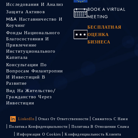
Исследования И Анализ
BOOK A VIRTUAL
Защита Активов
MEETING
M&A Наставничество И
Коучинг
БЕСПЛАТНАЯ
Фонды Национального
ОЦЕНКА
Благосостояния И
БИЗНЕСА
Привлечение
Институционального
Капитала
Консультации По
Вопросам Филантропии
И Инвестиций В
Развитие
Вид На Жительство/
Гражданство Через
Инвестиции
LinkedIn
Отказ От Ответственности
Свяжитесь С Нами
Политика Конфиденциальности
Политика В Отношении Спама
Информация О Cookies
Kонфиденциальность Kлиента