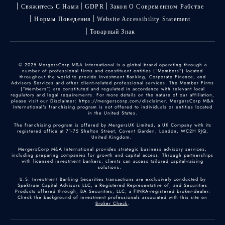
Свяжитесь С Нами
GDPR
Закон О Современном Рабстве
Нормы Поведения
Website Accessibility Statement
Товарный Знак
© 2025 MergersCorp M&A International is a global brand operating through a
number of professional firms and constituent entities (“Members”) located
throughout the world to provide Investment Banking, Corporate Finance, and
Advisory Services and other client-related professional services. The Member Firms
(“Members”) are constituted and regulated in accordance with relevant local
regulatory and legal requirements. For more details on the nature of our affiliation,
please visit our Disclaimer: https://mergerscorp.com/disclaimer. MergersCorp M&A
International's franchising program is not offered to individuals or entities located
in the United States.
The franchising program is offered by MergersUK Limited, a UK Company with its
registered office at 71-75 Shelton Street, Covent Garden, London, WC2H 9JQ,
United Kingdom.
MergersCorp M&A International provides strategic business advisory services,
including preparing companies for growth and capital access. Through partnerships
with licensed investment bankers, clients can access tailored capital-raising
solutions.
U.S. Investment Banking Securities transactions are exclusively conducted by
Spektrum Capital Advisors LLC, a Registered Representative of, and Securities
Products offered through, BA Securities, LLC, a FINRA-registered broker-dealer.
Check the background of investment professionals associated with this site on
Broker Check
.