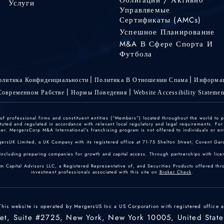
Услуги
Управляемые
Сертификаты (AMCs)
Успешное Планирование
M&A В Сфере Спорта И
Футбола
олитика Конфиденциальности
Политика В Отношении Спама
Информац
Современном Рабстве
Нормы Поведения
Website Accessibility Statemen
 professional firms and constituent entities (“Members”) located throughout the world to p
ted and regulated in accordance with relevant local regulatory and legal requirements. For mo
r. MergersCorp M&A International's franchising program is not offered to individuals or enti
gersUK Limited, a UK Company with its registered office at 71-75 Shelton Street, Covent
including preparing companies for growth and capital access. Through partnerships with licen
um Capital Advisors LLC, a Registered Representative of, and Securities Products offered th
investment professionals associated with this site on
Broker Check
.
This website is operated by MergersUS Inc a US Corporation with registered office a
eet, Suite #2725, New York, New York 10005, United State