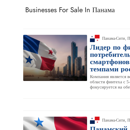
Businesses For Sale In Панама
Панама-Сити
,
П
Лидер по ф
потребител
смартфонов
темпами ро
Компания является 
области финтеха с 5
фокусируется на обе
Панама-Сити
,
П
Панамский 