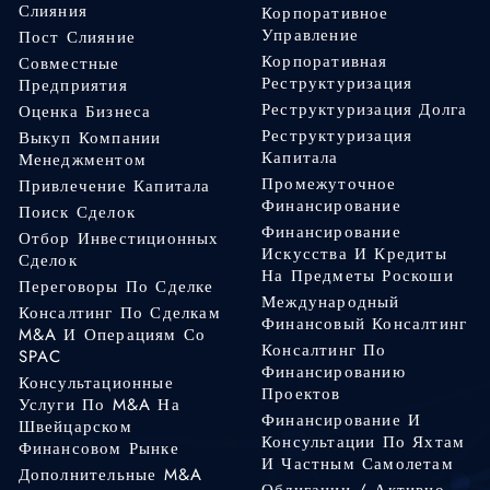
Слияния
Корпоративное
Управление
Пост Слияние
Корпоративная
Совместные
Реструктуризация
Предприятия
Реструктуризация Долга
Оценка Бизнеса
Реструктуризация
Выкуп Компании
Капитала
Менеджментом
Промежуточное
Привлечение Капитала
Финансирование
Поиск Сделок
Финансирование
Отбор Инвестиционных
Искусства И Кредиты
Сделок
На Предметы Роскоши
Переговоры По Сделке
Международный
Консалтинг По Сделкам
Финансовый Консалтинг
M&A И Операциям Со
Консалтинг По
SPAC
Финансированию
Консультационные
Проектов
Услуги По M&A На
Финансирование И
Швейцарском
Консультации По Яхтам
Финансовом Рынке
И Частным Самолетам
Дополнительные M&A
Облигации / Активно