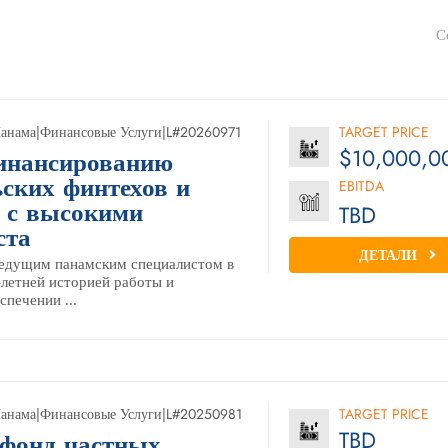
С
анама
|
Финансовые Услуги
|
L#20260971
TARGET PRICE
$10,000,0
инансированию
ьских финтехов и
EBITDA
 с высокими
TBD
ста
ДЕТАЛИ
ведущим панамским специалистом в
-летней историей работы и
спечении ...
анама
|
Финансовые Услуги
|
L#20250981
TARGET PRICE
TBD
фонд частных