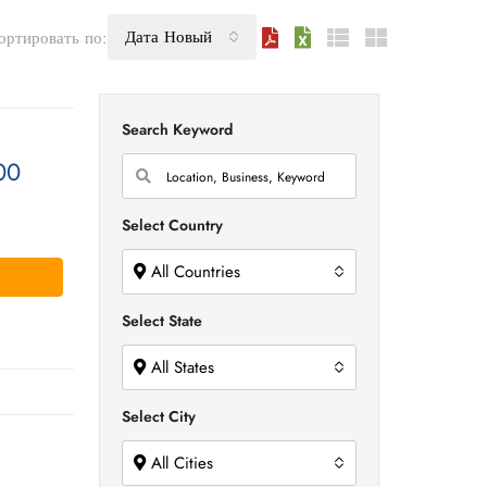
Дата Новый
ортировать по:
Search Keyword
00
Select Country
All Countries
Select State
All States
Select City
All Cities