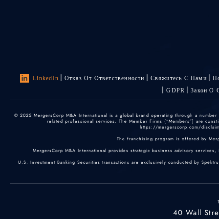
LinkedIn
Отказ От Ответственности
Свяжитесь С Нами
П
GDPR
Закон О 
© 2025 MergersCorp M&A International is a global brand operating through a number of
related professional services. The Member Firms (“Members”) are constitu
https://mergerscorp.com/disclaime
The franchising program is offered by Mer
MergersCorp M&A International provides strategic business advisory services, 
U.S. Investment Banking Securities transactions are exclusively conducted by Spektr
40 Wall Str