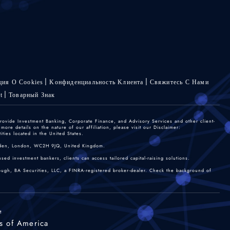
ия О Cookies
Kонфиденциальность Kлиента
Свяжитесь С Нами
t
Товарный Знак
rovide Investment Banking, Corporate Finance, and Advisory Services and other client-
re details on the nature of our affiliation, please visit our Disclaimer:
ties located in the United States.
 Garden, London, WC2H 9JQ, United Kingdom.
sed investment bankers, clients can access tailored capital-raising solutions.
rough, BA Securities, LLC, a FINRA-registered broker-dealer. Check the background of
t
s of America