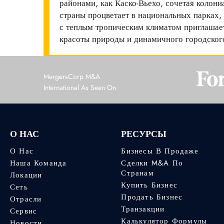
районами, как Каско-Вьехо, сочетая коло
страны процветает в национальных парках
с теплым тропическим климатом приглашает
красоты природы и динамичного городског
MergersCorp M&A
International As Seen On
О НАС
РЕСУРСЫ
О Нас
Бизнесы В Продаже
Наша Команда
Сделки M&A По
Странам
Локации
Купить Бизнес
Сеть
Продать Бизнес
Отрасли
Транзакции
Сервис
Калькулятор Формулы
Новости