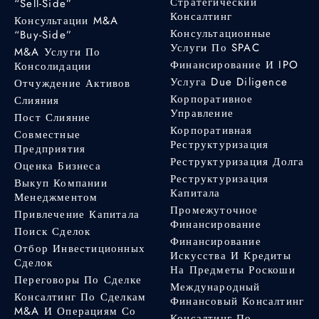
Стратегический
“Sell-Side”
Консалтинг
Консультации M&A
Консультационные
“Buy-Side”
Услуги По SPAC
M&A Услуги По
Финансирование И IPO
Консолидации
Услуга Due Diligence
Отчуждение Активов
Корпоративное
Слияния
Управление
Пост Слияние
Корпоративная
Совместные
Реструктуризация
Предприятия
Реструктуризация Долга
Оценка Бизнеса
Реструктуризация
Выкуп Компании
Капитала
Менеджментом
Промежуточное
Привлечение Капитала
Финансирование
Поиск Сделок
Финансирование
Отбор Инвестиционных
Искусства И Кредиты
Сделок
На Предметы Роскоши
Переговоры По Сделке
Международный
Консалтинг По Сделкам
Финансовый Консалтинг
M&A И Операциям Со
Консалтинг По