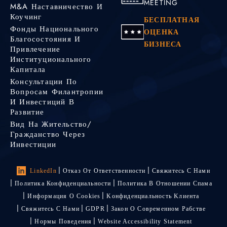
MEETING
M&A Наставничество И
Коучинг
БЕСПЛАТНАЯ
Фонды Национального
ОЦЕНКА
Благосостояния И
БИЗНЕСА
Привлечение
Институционального
Капитала
Консультации По
Вопросам Филантропии
И Инвестиций В
Развитие
Вид На Жительство/
Гражданство Через
Инвестиции
LinkedIn
Отказ От Ответственности
Свяжитесь С Нами
Политика Конфиденциальности
Политика В Отношении Спама
Информация О Cookies
Kонфиденциальность Kлиента
Свяжитесь С Нами
GDPR
Закон О Современном Рабстве
Нормы Поведения
Website Accessibility Statement