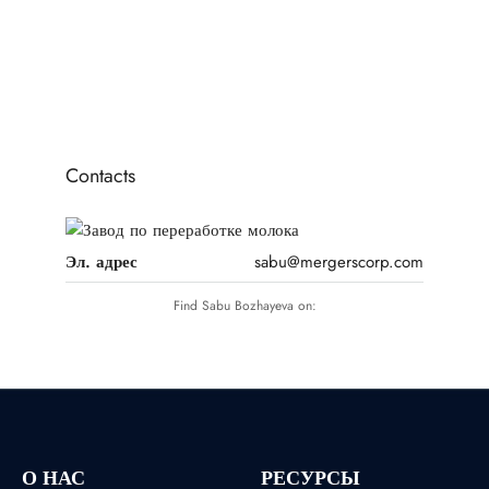
6
7
8
9
10
Contacts
Эл. адрес
sabu@mergerscorp.com
Find Sabu Bozhayeva on:
О НАС
РЕСУРСЫ