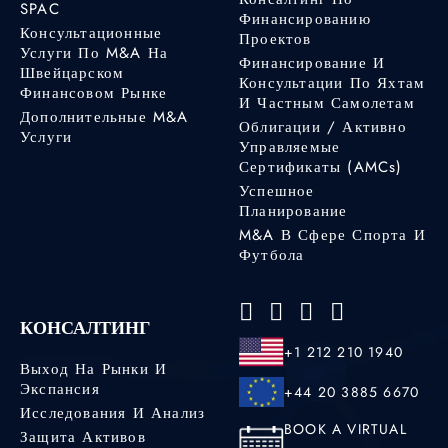
SPAC
Финансированию
Консультационные
Проектов
Услуги По M&A На
Финансирование И
Швейцарском
Консультации По Яхтам
Финансовом Рынке
И Частным Самолетам
Дополнительные M&A
Облигации / Активно
Услуги
Управляемые
Сертификаты (AMCs)
Успешное
Планирование
M&A В Сфере Спорта И
Футбола
КОНСАЛТИНГ
+1 212 210 1940
Выход На Рынки И
Экспансия
+44 20 3885 6670
Исследования И Анализ
BOOK A VIRTUAL
Защита Активов