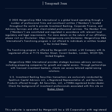
Товарный Знак
© 2025 MergersCorp M&A International is a global brand operating through a
number of professional firms and constituent entities (“Members”) located
throughout the world to provide Investment Banking, Corporate Finance, and
Advisory Services and other client-related professional services. The Member Firms
(“Members”) are constituted and regulated in accordance with relevant local
regulatory and legal requirements. For more details on the nature of our affiliation,
please visit our Disclaimer: https://mergerscorp.com/disclaimer. MergersCorp M&A
International's franchising program is not offered to individuals or entities located
in the United States.
The franchising program is offered by MergersUK Limited, a UK Company with its
registered office at 71-75 Shelton Street, Covent Garden, London, WC2H 9JQ,
United Kingdom.
MergersCorp M&A International provides strategic business advisory services,
including preparing companies for growth and capital access. Through partnerships
with licensed investment bankers, clients can access tailored capital-raising
solutions.
U.S. Investment Banking Securities transactions are exclusively conducted by
Spektrum Capital Advisors LLC, a Registered Representative of, and Securities
Products offered through, BA Securities, LLC, a FINRA-registered broker-dealer.
Check the background of investment professionals associated with this site on
Broker Check
.
This website is operated by MergersUS Inc a US Corporation with registered