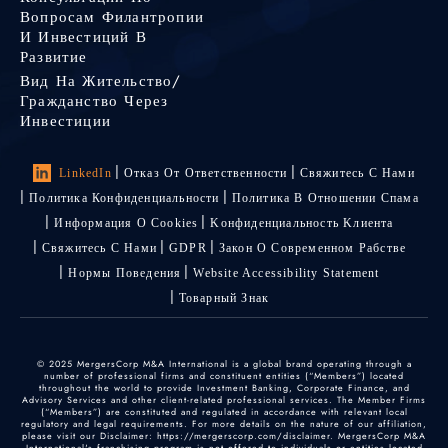
Вопросам Филантропии
И Инвестиций В
Развитие
Вид На Жительство/
Гражданство Через
Инвестиции
LinkedIn
Отказ От Ответственности
Свяжитесь С Нами
Политика Конфиденциальности
Политика В Отношении Спама
Информация О Cookies
Kонфиденциальность Kлиента
Свяжитесь С Нами
GDPR
Закон О Современном Рабстве
Нормы Поведения
Website Accessibility Statement
Товарный Знак
© 2025 MergersCorp M&A International is a global brand operating through a
number of professional firms and constituent entities (“Members”) located
throughout the world to provide Investment Banking, Corporate Finance, and
Advisory Services and other client-related professional services. The Member Firms
(“Members”) are constituted and regulated in accordance with relevant local
regulatory and legal requirements. For more details on the nature of our affiliation,
please visit our Disclaimer: https://mergerscorp.com/disclaimer. MergersCorp M&A
International's franchising program is not offered to individuals or entities located