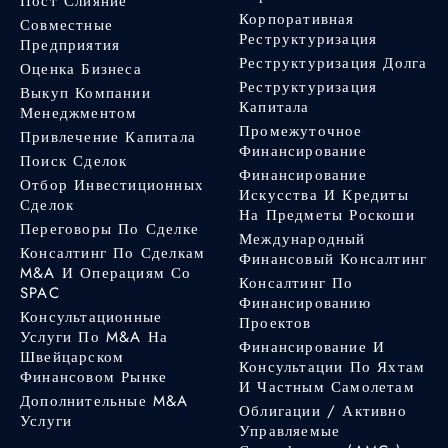
Пост Слияние
Корпоративная
Совместные
Реструктуризация
Предприятия
Реструктуризация Долга
Оценка Бизнеса
Реструктуризация
Выкуп Компании
Капитала
Менеджментом
Промежуточное
Привлечение Капитала
Финансирование
Поиск Сделок
Финансирование
Отбор Инвестиционных
Искусства И Кредиты
Сделок
На Предметы Роскоши
Переговоры По Сделке
Международный
Консалтинг По Сделкам
Финансовый Консалтинг
M&A И Операциям Со
Консалтинг По
SPAC
Финансированию
Консультационные
Проектов
Услуги По M&A На
Финансирование И
Швейцарском
Консультации По Яхтам
Финансовом Рынке
И Частным Самолетам
Дополнительные M&A
Облигации / Активно
Услуги
Управляемые