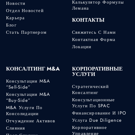
Калькулятор Формулы
Новости
Лемана
Отдел Новостей
Карьера
КОНТАКТЫ
Блог
Стать Партнером
Свяжитесь С Нами
Контактная Форма
Локации
КОНСАЛТИНГ M&A
КОРПОРАТИВНЫЕ
УСЛУГИ
Консультации M&A
Стратегический
“Sell-Side”
Консалтинг
Консультации M&A
Консультационные
“Buy-Side”
Услуги По SPAC
M&A Услуги По
Финансирование И IPO
Консолидации
Услуга Due Diligence
Отчуждение Активов
Корпоративное
Слияния
Управление