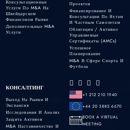
Консультационные
Проектов
Услуги По M&A На
Финансирование И
Швейцарском
Консультации По Яхтам
Финансовом Рынке
И Частным Самолетам
Дополнительные M&A
Облигации / Активно
Услуги
Управляемые
Сертификаты (AMCs)
Успешное
Планирование
M&A В Сфере Спорта И
Футбола
КОНСАЛТИНГ
+1 212 210 1940
Выход На Рынки И
Экспансия
+44 20 3885 6670
Исследования И Анализ
BOOK A VIRTUAL
Защита Активов
MEETING
M&A Наставничество И