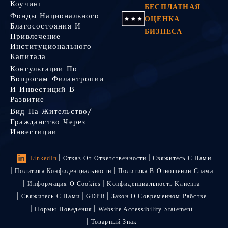
Коучинг
БЕСПЛАТНАЯ
Фонды Национального
ОЦЕНКА
Благосостояния И
БИЗНЕСА
Привлечение
Институционального
Капитала
Консультации По
Вопросам Филантропии
И Инвестиций В
Развитие
Вид На Жительство/
Гражданство Через
Инвестиции
LinkedIn
Отказ От Ответственности
Свяжитесь С Нами
Политика Конфиденциальности
Политика В Отношении Спама
Информация О Cookies
Kонфиденциальность Kлиента
Свяжитесь С Нами
GDPR
Закон О Современном Рабстве
Нормы Поведения
Website Accessibility Statement
Товарный Знак