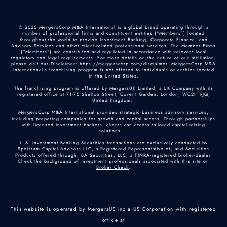
© 2025 MergersCorp M&A International is a global brand operating through a
number of professional firms and constituent entities (“Members”) located
throughout the world to provide Investment Banking, Corporate Finance, and
Advisory Services and other client-related professional services. The Member Firms
(“Members”) are constituted and regulated in accordance with relevant local
regulatory and legal requirements. For more details on the nature of our affiliation,
please visit our Disclaimer: https://mergerscorp.com/disclaimer. MergersCorp M&A
International's franchising program is not offered to individuals or entities located
in the United States.
The franchising program is offered by MergersUK Limited, a UK Company with its
registered office at 71-75 Shelton Street, Covent Garden, London, WC2H 9JQ,
United Kingdom.
MergersCorp M&A International provides strategic business advisory services,
including preparing companies for growth and capital access. Through partnerships
with licensed investment bankers, clients can access tailored capital-raising
solutions.
U.S. Investment Banking Securities transactions are exclusively conducted by
Spektrum Capital Advisors LLC, a Registered Representative of, and Securities
Products offered through, BA Securities, LLC, a FINRA-registered broker-dealer.
Check the background of investment professionals associated with this site on
Broker Check
.
This website is operated by MergersUS Inc a US Corporation with registered
office at