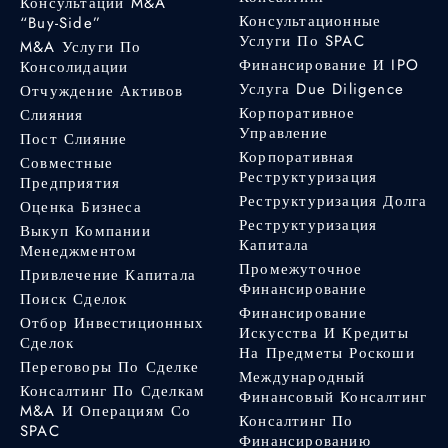
Консультации M&A
Консультационные
“Buy-Side”
Услуги По SPAC
M&A Услуги По
Финансирование И IPO
Консолидации
Услуга Due Diligence
Отчуждение Активов
Корпоративное
Слияния
Управление
Пост Слияние
Корпоративная
Совместные
Реструктуризация
Предприятия
Реструктуризация Долга
Оценка Бизнеса
Реструктуризация
Выкуп Компании
Капитала
Менеджментом
Промежуточное
Привлечение Капитала
Финансирование
Поиск Сделок
Финансирование
Отбор Инвестиционных
Искусства И Кредиты
Сделок
На Предметы Роскоши
Переговоры По Сделке
Международный
Консалтинг По Сделкам
Финансовый Консалтинг
M&A И Операциям Со
Консалтинг По
SPAC
Финансированию