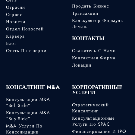
Продать Бизнес
Отрасли
Транзакции
Сервис
Калькулятор Формулы
Новости
Лемана
Отдел Новостей
Карьера
КОНТАКТЫ
Блог
Стать Партнером
Свяжитесь С Нами
Контактная Форма
Локации
КОНСАЛТИНГ M&A
КОРПОРАТИВНЫЕ
УСЛУГИ
Консультации M&A
Стратегический
“Sell-Side”
Консалтинг
Консультации M&A
Консультационные
“Buy-Side”
Услуги По SPAC
M&A Услуги По
Финансирование И IPO
Консолидации