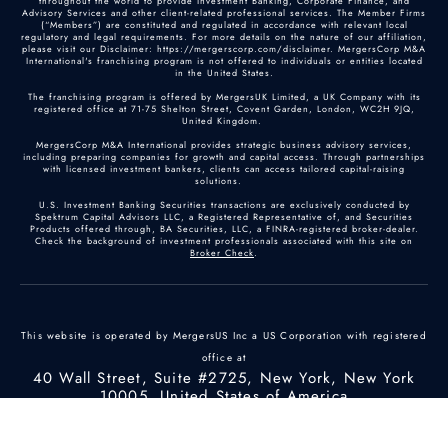
throughout the world to provide Investment Banking, Corporate Finance, and
Advisory Services and other client-related professional services. The Member Firms
(“Members”) are constituted and regulated in accordance with relevant local
regulatory and legal requirements. For more details on the nature of our affiliation,
please visit our Disclaimer: https://mergerscorp.com/disclaimer. MergersCorp M&A
International's franchising program is not offered to individuals or entities located
in the United States.
The franchising program is offered by MergersUK Limited, a UK Company with its
registered office at 71-75 Shelton Street, Covent Garden, London, WC2H 9JQ,
United Kingdom.
MergersCorp M&A International provides strategic business advisory services,
including preparing companies for growth and capital access. Through partnerships
with licensed investment bankers, clients can access tailored capital-raising
solutions.
U.S. Investment Banking Securities transactions are exclusively conducted by
Spektrum Capital Advisors LLC, a Registered Representative of, and Securities
Products offered through, BA Securities, LLC, a FINRA-registered broker-dealer.
Check the background of investment professionals associated with this site on
Broker Check
.
This website is operated by MergersUS Inc a US Corporation with registered
office at
40 Wall Street, Suite #2725, New York, New York
10005, United States of America