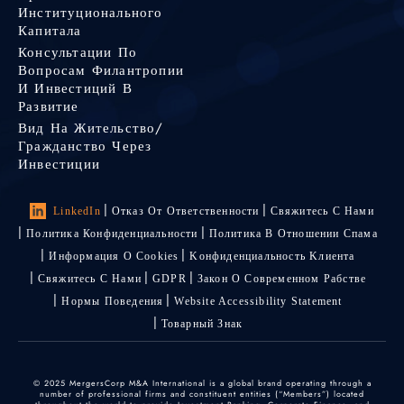
Институционального
Капитала
Консультации По
Вопросам Филантропии
И Инвестиций В
Развитие
Вид На Жительство/
Гражданство Через
Инвестиции
LinkedIn
Отказ От Ответственности
Свяжитесь С Нами
Политика Конфиденциальности
Политика В Отношении Спама
Информация О Cookies
Kонфиденциальность Kлиента
Свяжитесь С Нами
GDPR
Закон О Современном Рабстве
Нормы Поведения
Website Accessibility Statement
Товарный Знак
© 2025 MergersCorp M&A International is a global brand operating through a
number of professional firms and constituent entities (“Members”) located