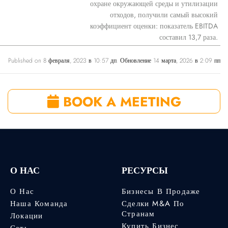
охране окружающей среды и утилизации
отходов, получили самый высокий
коэффициент оценки: показатель EBITDA
составил 13,7 раза.
Published on 8 февраля, 2023 в 10:57 дп. Обновление 14 марта, 2026 в 2:09 пп
BOOK A MEETING
О НАС
РЕСУРСЫ
О Нас
Бизнесы В Продаже
Наша Команда
Сделки M&A По
Странам
Локации
Купить Бизнес
Сеть