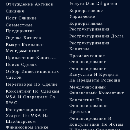
Услуга Due Diligence
Отчуждение Активов
Корпоративное
Слияния
Управление
Пост Слияние
Корпоративная
Совместные
Реструктуризация
Предприятия
Реструктуризация Долга
Оценка Бизнеса
Реструктуризация
Выкуп Компании
Капитала
Менеджментом
Промежуточное
Привлечение Капитала
Финансирование
Поиск Сделок
Финансирование
Отбор Инвестиционных
Искусства И Кредиты
Сделок
На Предметы Роскоши
Переговоры По Сделке
Международный
Консалтинг По Сделкам
Финансовый Консалтинг
M&A И Операциям Со
Консалтинг По
SPAC
Финансированию
Консультационные
Проектов
Услуги По M&A На
Финансирование И
Швейцарском
Консультации По Яхтам
Финансовом Рынке
И Частным Самолетам