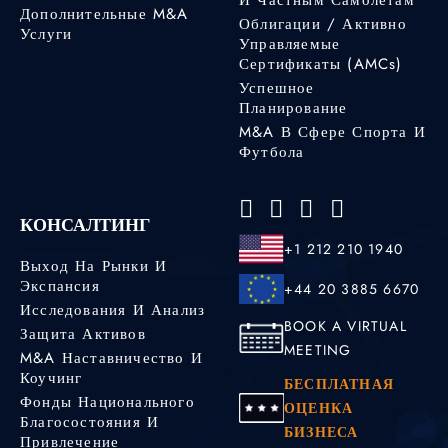
Дополнительные M&A
Облигации / Активно
Услуги
Управляемые
Сертификаты (AMCs)
Успешное
Планирование
M&A В Сфере Спорта И
Футбола
КОНСАЛТИНГ
+1 212 210 1940
Выход На Рынки И
Экспансия
+44 20 3885 6670
Исследования И Анализ
BOOK A VIRTUAL
Защита Активов
MEETING
M&A Наставничество И
Коучинг
БЕСПЛАТНАЯ
Фонды Национального
ОЦЕНКА
Благосостояния И
БИЗНЕСА
Привлечение