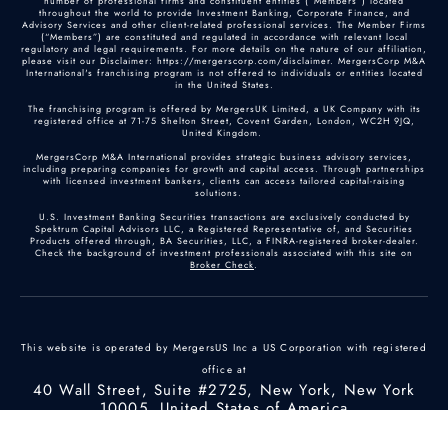
number of professional firms and constituent entities (“Members”) located
throughout the world to provide Investment Banking, Corporate Finance, and
Advisory Services and other client-related professional services. The Member Firms
(“Members”) are constituted and regulated in accordance with relevant local
regulatory and legal requirements. For more details on the nature of our affiliation,
please visit our Disclaimer: https://mergerscorp.com/disclaimer. MergersCorp M&A
International's franchising program is not offered to individuals or entities located
in the United States.
The franchising program is offered by MergersUK Limited, a UK Company with its
registered office at 71-75 Shelton Street, Covent Garden, London, WC2H 9JQ,
United Kingdom.
MergersCorp M&A International provides strategic business advisory services,
including preparing companies for growth and capital access. Through partnerships
with licensed investment bankers, clients can access tailored capital-raising
solutions.
U.S. Investment Banking Securities transactions are exclusively conducted by
Spektrum Capital Advisors LLC, a Registered Representative of, and Securities
Products offered through, BA Securities, LLC, a FINRA-registered broker-dealer.
Check the background of investment professionals associated with this site on
Broker Check
.
This website is operated by MergersUS Inc a US Corporation with registered
office at
40 Wall Street, Suite #2725, New York, New York
10005, United States of America