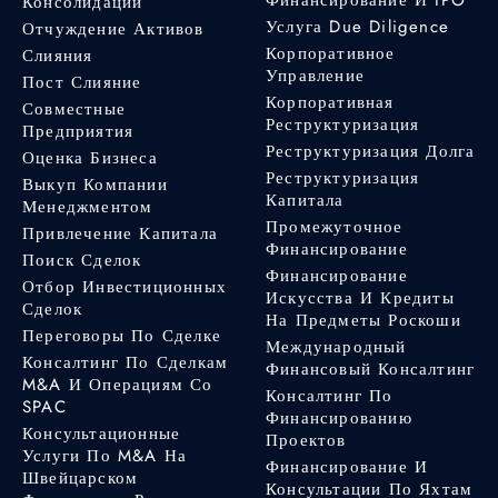
Консолидации
Услуга Due Diligence
Отчуждение Активов
Корпоративное
Слияния
Управление
Пост Слияние
Корпоративная
Совместные
Реструктуризация
Предприятия
Реструктуризация Долга
Оценка Бизнеса
Реструктуризация
Выкуп Компании
Капитала
Менеджментом
Промежуточное
Привлечение Капитала
Финансирование
Поиск Сделок
Финансирование
Отбор Инвестиционных
Искусства И Кредиты
Сделок
На Предметы Роскоши
Переговоры По Сделке
Международный
Консалтинг По Сделкам
Финансовый Консалтинг
M&A И Операциям Со
Консалтинг По
SPAC
Финансированию
Консультационные
Проектов
Услуги По M&A На
Финансирование И
Швейцарском
Консультации По Яхтам