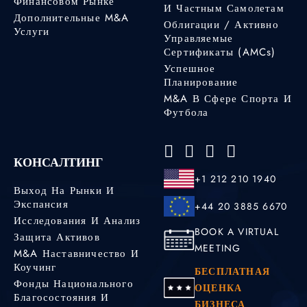
Финансовом Рынке
И Частным Самолетам
Дополнительные M&A
Облигации / Активно
Услуги
Управляемые
Сертификаты (AMCs)
Успешное
Планирование
M&A В Сфере Спорта И
Футбола
КОНСАЛТИНГ
+1 212 210 1940
Выход На Рынки И
Экспансия
+44 20 3885 6670
Исследования И Анализ
BOOK A VIRTUAL
Защита Активов
MEETING
M&A Наставничество И
Коучинг
БЕСПЛАТНАЯ
Фонды Национального
ОЦЕНКА
Благосостояния И
БИЗНЕСА