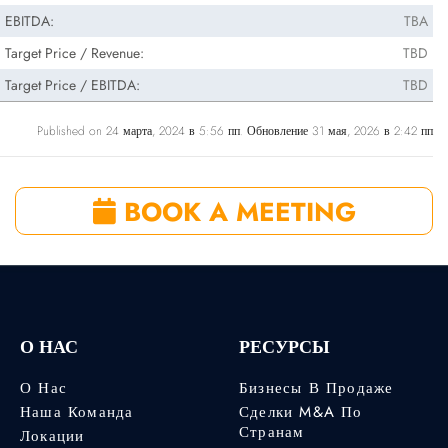
EBITDA:
TBA
Target Price / Revenue:
TBD
Target Price / EBITDA:
TBD
Published on 24 марта, 2024 в 5:56 пп. Обновление 31 мая, 2026 в 2:42 пп
BOOK A MEETING
О НАС
РЕСУРСЫ
О Нас
Бизнесы В Продаже
Наша Команда
Сделки M&A По
Странам
Локации