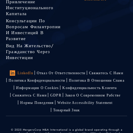
Привлечение
Институционального
Капитала
Консультации По
Вопросам Филантропии
И Инвестиций В
Развитие
Вид На Жительство/
Гражданство Через
Инвестиции
LinkedIn
Отказ От Ответственности
Свяжитесь С Нами
Политика Конфиденциальности
Политика В Отношении Спама
Информация О Cookies
Kонфиденциальность Kлиента
Свяжитесь С Нами
GDPR
Закон О Современном Рабстве
Нормы Поведения
Website Accessibility Statement
Товарный Знак
© 2025 MergersCorp M&A International is a global brand operating through a