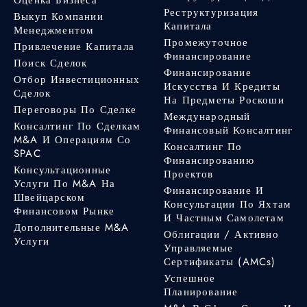
Реструктуризация
Выкуп Компании
Капитала
Менеджментом
Промежуточное
Привлечение Капитала
Финансирование
Поиск Сделок
Финансирование
Отбор Инвестиционных
Искусства И Кредиты
Сделок
На Предметы Роскоши
Переговоры По Сделке
Международный
Консалтинг По Сделкам
Финансовый Консалтинг
M&A И Операциям Со
Консалтинг По
SPAC
Финансированию
Консультационные
Проектов
Услуги По M&A На
Финансирование И
Швейцарском
Консультации По Яхтам
Финансовом Рынке
И Частным Самолетам
Дополнительные M&A
Облигации / Активно
Услуги
Управляемые
Сертификаты (AMCs)
Успешное
Планирование