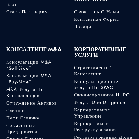
Блог
Стать Партнером
Свяжитесь С Нами
Контактная Форма
Локации
КОНСАЛТИНГ M&A
КОРПОРАТИВНЫЕ
УСЛУГИ
Консультации M&A
Стратегический
“Sell-Side”
Консалтинг
Консультации M&A
Консультационные
“Buy-Side”
Услуги По SPAC
M&A Услуги По
Финансирование И IPO
Консолидации
Услуга Due Diligence
Отчуждение Активов
Корпоративное
Слияния
Управление
Пост Слияние
Корпоративная
Совместные
Реструктуризация
Предприятия
Реструктуризация Долга
Оценка Бизнеса