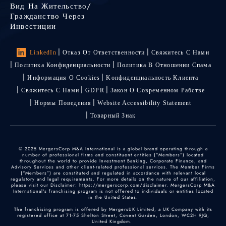
Вид На Жительство/
Гражданство Через
Инвестиции
LinkedIn
Отказ От Ответственности
Свяжитесь С Нами
Политика Конфиденциальности
Политика В Отношении Спама
Информация О Cookies
Kонфиденциальность Kлиента
Свяжитесь С Нами
GDPR
Закон О Современном Рабстве
Нормы Поведения
Website Accessibility Statement
Товарный Знак
© 2025 MergersCorp M&A International is a global brand operating through a
number of professional firms and constituent entities (“Members”) located
throughout the world to provide Investment Banking, Corporate Finance, and
Advisory Services and other client-related professional services. The Member Firms
(“Members”) are constituted and regulated in accordance with relevant local
regulatory and legal requirements. For more details on the nature of our affiliation,
please visit our Disclaimer: https://mergerscorp.com/disclaimer. MergersCorp M&A
International's franchising program is not offered to individuals or entities located
in the United States.
The franchising program is offered by MergersUK Limited, a UK Company with its
registered office at 71-75 Shelton Street, Covent Garden, London, WC2H 9JQ,
United Kingdom.