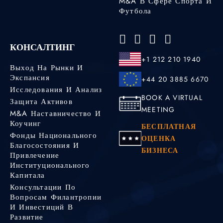
M&A В Сфере Спорта И
Футбола
КОНСАЛТИНГ
+1 212 210 1940
Выход На Рынки И
Экспансия
+44 20 3885 6670
Исследования И Анализ
BOOK A VIRTUAL
Защита Активов
MEETING
M&A Наставничество И
Коучинг
БЕСПЛАТНАЯ
Фонды Национального
ОЦЕНКА
Благосостояния И
БИЗНЕСА
Привлечение
Институционального
Капитала
Консультации По
Вопросам Филантропии
И Инвестиций В
Развитие