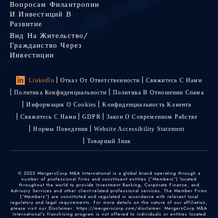
Вопросам Филантропии
И Инвестиций В
Развитие
Вид На Жительство/
Гражданство Через
Инвестиции
LinkedIn
Отказ От Ответственности
Свяжитесь С Нами
Политика Конфиденциальности
Политика В Отношении Спама
Информация О Cookies
Kонфиденциальность Kлиента
Свяжитесь С Нами
GDPR
Закон О Современном Рабстве
Нормы Поведения
Website Accessibility Statement
Товарный Знак
© 2025 MergersCorp M&A International is a global brand operating through a
number of professional firms and constituent entities (“Members”) located
throughout the world to provide Investment Banking, Corporate Finance, and
Advisory Services and other client-related professional services. The Member Firms
(“Members”) are constituted and regulated in accordance with relevant local
regulatory and legal requirements. For more details on the nature of our affiliation,
please visit our Disclaimer: https://mergerscorp.com/disclaimer. MergersCorp M&A
International's franchising program is not offered to individuals or entities located