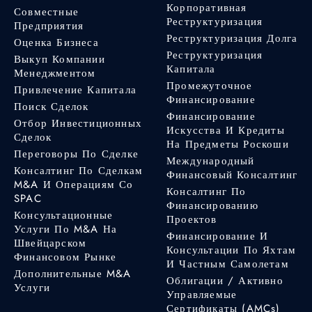
Корпоративная
Совместные
Реструктуризация
Предприятия
Реструктуризация Долга
Оценка Бизнеса
Реструктуризация
Выкуп Компании
Капитала
Менеджментом
Промежуточное
Привлечение Капитала
Финансирование
Поиск Сделок
Финансирование
Отбор Инвестиционных
Искусства И Кредиты
Сделок
На Предметы Роскоши
Переговоры По Сделке
Международный
Консалтинг По Сделкам
Финансовый Консалтинг
M&A И Операциям Со
Консалтинг По
SPAC
Финансированию
Консультационные
Проектов
Услуги По M&A На
Финансирование И
Швейцарском
Консультации По Яхтам
Финансовом Рынке
И Частным Самолетам
Дополнительные M&A
Облигации / Активно
Услуги
Управляемые
Сертификаты (AMCs)