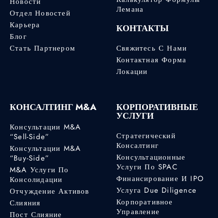
Новости
Лемана
Отдел Новостей
Карьера
КОНТАКТЫ
Блог
Стать Партнером
Свяжитесь С Нами
Контактная Форма
Локации
КОНСАЛТИНГ M&A
КОРПОРАТИВНЫЕ
УСЛУГИ
Консультации M&A
Стратегический
“Sell-Side”
Консалтинг
Консультации M&A
Консультационные
“Buy-Side”
Услуги По SPAC
M&A Услуги По
Финансирование И IPO
Консолидации
Услуга Due Diligence
Отчуждение Активов
Корпоративное
Слияния
Управление
Пост Слияние