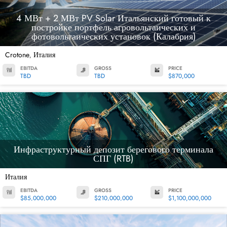
4 МВт + 2 МВт PV Solar Итальянский готовый к
постройке портфель агровольтаических и
фотовольтаических установок (Калабрия)
Crotone
Италия
,
EBITDA
GROSS
PRICE
TBD
TBD
$870,000
Инфраструктурный депозит берегового терминала
СПГ (RTB)
Италия
EBITDA
GROSS
PRICE
$85,000,000
$210,000,000
$1,100,000,000