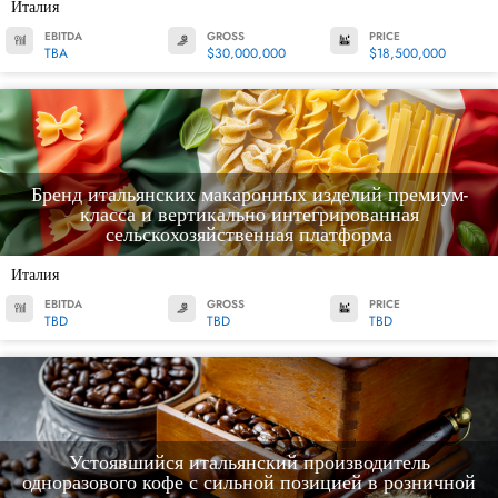
Италия
EBITDA
GROSS
PRICE
TBA
$30,000,000
$18,500,000
Бренд итальянских макаронных изделий премиум-
класса и вертикально интегрированная
сельскохозяйственная платформа
Италия
EBITDA
GROSS
PRICE
TBD
TBD
TBD
Устоявшийся итальянский производитель
одноразового кофе с сильной позицией в розничной