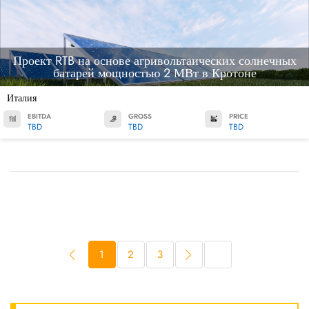
Проект RTB на основе агривольтаических солнечных
батарей мощностью 2 МВт в Кротоне
Италия
EBITDA
GROSS
PRICE
TBD
TBD
TBD
1
2
3