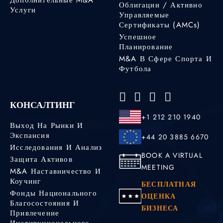
Облигации / Активно
Услуги
Управляемые
Сертификаты (AMCs)
Успешное
Планирование
M&A В Сфере Спорта И
Футбола
КОНСАЛТИНГ
+1 212 210 1940
Выход На Рынки И
Экспансия
+44 20 3885 6670
Исследования И Анализ
BOOK A VIRTUAL
Защита Активов
MEETING
M&A Наставничество И
Коучинг
БЕСПЛАТНАЯ
Фонды Национального
ОЦЕНКА
Благосостояния И
БИЗНЕСА
Привлечение
Институционального