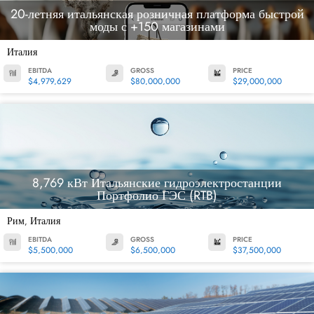
20-летняя итальянская розничная платформа быстрой
моды с +150 магазинами
Италия
EBITDA
GROSS
PRICE
$4,979,629
$80,000,000
$29,000,000
8,769 кВт Итальянские гидроэлектростанции
Портфолио ГЭС (RTB)
Рим
Италия
,
EBITDA
GROSS
PRICE
$5,500,000
$6,500,000
$37,500,000