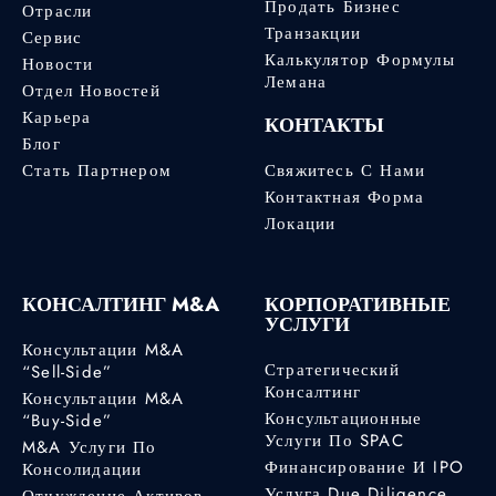
Продать Бизнес
Отрасли
Транзакции
Сервис
Калькулятор Формулы
Новости
Лемана
Отдел Новостей
Карьера
КОНТАКТЫ
Блог
Стать Партнером
Свяжитесь С Нами
Контактная Форма
Локации
КОНСАЛТИНГ M&A
КОРПОРАТИВНЫЕ
УСЛУГИ
Консультации M&A
Стратегический
“Sell-Side”
Консалтинг
Консультации M&A
Консультационные
“Buy-Side”
Услуги По SPAC
M&A Услуги По
Финансирование И IPO
Консолидации
Услуга Due Diligence
Отчуждение Активов