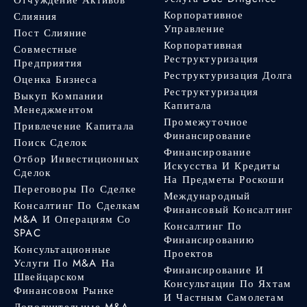
Корпоративное
Слияния
Управление
Пост Слияние
Корпоративная
Совместные
Реструктуризация
Предприятия
Реструктуризация Долга
Оценка Бизнеса
Реструктуризация
Выкуп Компании
Капитала
Менеджментом
Промежуточное
Привлечение Капитала
Финансирование
Поиск Сделок
Финансирование
Отбор Инвестиционных
Искусства И Кредиты
Сделок
На Предметы Роскоши
Переговоры По Сделке
Международный
Консалтинг По Сделкам
Финансовый Консалтинг
M&A И Операциям Со
Консалтинг По
SPAC
Финансированию
Консультационные
Проектов
Услуги По M&A На
Финансирование И
Швейцарском
Консультации По Яхтам
Финансовом Рынке
И Частным Самолетам
Дополнительные M&A