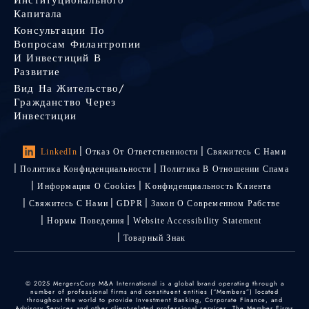
Капитала
Консультации По
Вопросам Филантропии
И Инвестиций В
Развитие
Вид На Жительство/
Гражданство Через
Инвестиции
LinkedIn
Отказ От Ответственности
Свяжитесь С Нами
Политика Конфиденциальности
Политика В Отношении Спама
Информация О Cookies
Kонфиденциальность Kлиента
Свяжитесь С Нами
GDPR
Закон О Современном Рабстве
Нормы Поведения
Website Accessibility Statement
Товарный Знак
© 2025 MergersCorp M&A International is a global brand operating through a
number of professional firms and constituent entities (“Members”) located
throughout the world to provide Investment Banking, Corporate Finance, and
Advisory Services and other client-related professional services. The Member Firms