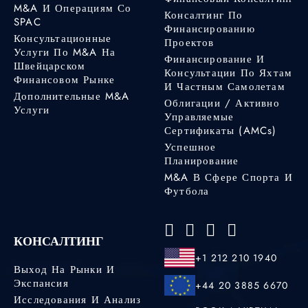
M&A И Операциям Со
Консалтинг По
SPAC
Финансированию
Консультационные
Проектов
Услуги По M&A На
Финансирование И
Швейцарском
Консультации По Яхтам
Финансовом Рынке
И Частным Самолетам
Дополнительные M&A
Облигации / Активно
Услуги
Управляемые
Сертификаты (AMCs)
Успешное
Планирование
M&A В Сфере Спорта И
Футбола
КОНСАЛТИНГ
+1 212 210 1940
Выход На Рынки И
Экспансия
+44 20 3885 6670
Исследования И Анализ