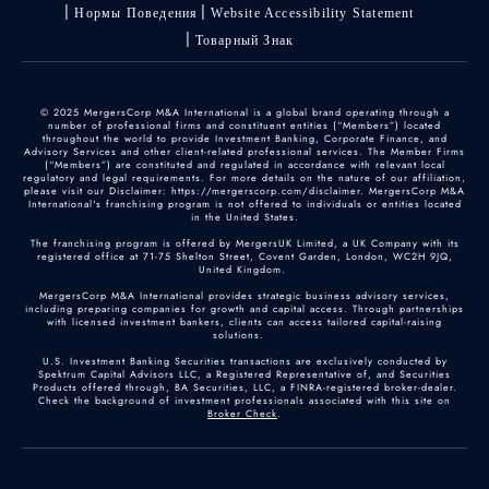
Нормы Поведения
Website Accessibility Statement
Товарный Знак
© 2025 MergersCorp M&A International is a global brand operating through a
number of professional firms and constituent entities (“Members”) located
throughout the world to provide Investment Banking, Corporate Finance, and
Advisory Services and other client-related professional services. The Member Firms
(“Members”) are constituted and regulated in accordance with relevant local
regulatory and legal requirements. For more details on the nature of our affiliation,
please visit our Disclaimer: https://mergerscorp.com/disclaimer. MergersCorp M&A
International's franchising program is not offered to individuals or entities located
in the United States.
The franchising program is offered by MergersUK Limited, a UK Company with its
registered office at 71-75 Shelton Street, Covent Garden, London, WC2H 9JQ,
United Kingdom.
MergersCorp M&A International provides strategic business advisory services,
including preparing companies for growth and capital access. Through partnerships
with licensed investment bankers, clients can access tailored capital-raising
solutions.
U.S. Investment Banking Securities transactions are exclusively conducted by
Spektrum Capital Advisors LLC, a Registered Representative of, and Securities
Products offered through, BA Securities, LLC, a FINRA-registered broker-dealer.
Check the background of investment professionals associated with this site on
Broker Check
.