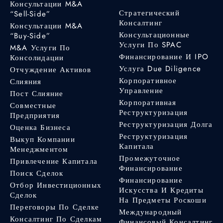
Консультации M&A
Стратегический
“Sell-Side”
Консалтинг
Консультации M&A
Консультационные
“Buy-Side”
Услуги По SPAC
M&A Услуги По
Финансирование И IPO
Консолидации
Услуга Due Diligence
Отчуждение Активов
Корпоративное
Слияния
Управление
Пост Слияние
Корпоративная
Совместные
Реструктуризация
Предприятия
Реструктуризация Долга
Оценка Бизнеса
Реструктуризация
Выкуп Компании
Капитала
Менеджментом
Промежуточное
Привлечение Капитала
Финансирование
Поиск Сделок
Финансирование
Отбор Инвестиционных
Искусства И Кредиты
Сделок
На Предметы Роскоши
Переговоры По Сделке
Международный
Консалтинг По Сделкам
Финансовый Консалтинг