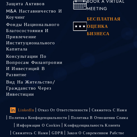
BOOK A VIRTUAL
Защита Активов
MEETING
M&A Наставничество И
Коучинг
БЕСПЛАТНАЯ
Фонды Национального
ОЦЕНКА
Благосостояния И
БИЗНЕСА
Привлечение
Институционального
Капитала
Консультации По
Вопросам Филантропии
И Инвестиций В
Развитие
Вид На Жительство/
Гражданство Через
Инвестиции
LinkedIn
Отказ От Ответственности
Свяжитесь С Нами
Политика Конфиденциальности
Политика В Отношении Спама
Информация О Cookies
Kонфиденциальность Kлиента
Свяжитесь С Нами
GDPR
Закон О Современном Рабстве