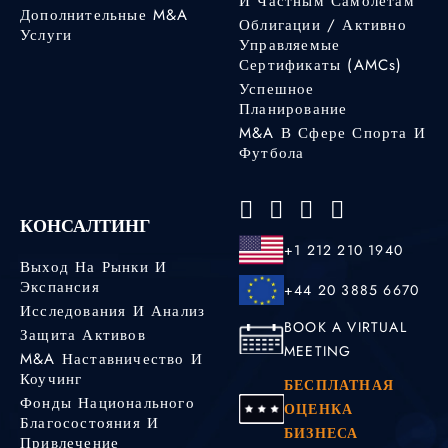
И Частным Самолетам
Дополнительные M&A
Облигации / Активно
Услуги
Управляемые
Сертификаты (AMCs)
Успешное
Планирование
M&A В Сфере Спорта И
Футбола
КОНСАЛТИНГ
+1 212 210 1940
Выход На Рынки И
Экспансия
+44 20 3885 6670
Исследования И Анализ
BOOK A VIRTUAL
Защита Активов
MEETING
M&A Наставничество И
Коучинг
БЕСПЛАТНАЯ
Фонды Национального
ОЦЕНКА
Благосостояния И
БИЗНЕСА
Привлечение