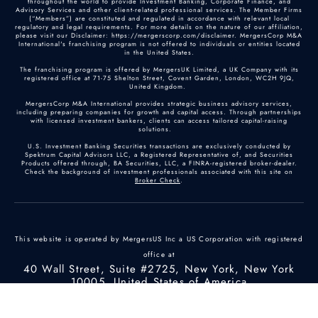
throughout the world to provide Investment Banking, Corporate Finance, and
Advisory Services and other client-related professional services. The Member Firms
(“Members”) are constituted and regulated in accordance with relevant local
regulatory and legal requirements. For more details on the nature of our affiliation,
please visit our Disclaimer: https://mergerscorp.com/disclaimer. MergersCorp M&A
International's franchising program is not offered to individuals or entities located
in the United States.
The franchising program is offered by MergersUK Limited, a UK Company with its
registered office at 71-75 Shelton Street, Covent Garden, London, WC2H 9JQ,
United Kingdom.
MergersCorp M&A International provides strategic business advisory services,
including preparing companies for growth and capital access. Through partnerships
with licensed investment bankers, clients can access tailored capital-raising
solutions.
U.S. Investment Banking Securities transactions are exclusively conducted by
Spektrum Capital Advisors LLC, a Registered Representative of, and Securities
Products offered through, BA Securities, LLC, a FINRA-registered broker-dealer.
Check the background of investment professionals associated with this site on
Broker Check
.
This website is operated by MergersUS Inc a US Corporation with registered
office at
40 Wall Street, Suite #2725, New York, New York
10005, United States of America