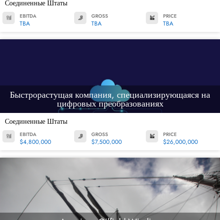
Соединенные Штаты
EBITDA
GROSS
PRICE
TBA
TBA
TBA
Быстрорастущая компания, специализирующаяся на
цифровых преобразованиях
Соединенные Штаты
EBITDA
GROSS
PRICE
$4,800,000
$7,500,000
$26,000,000