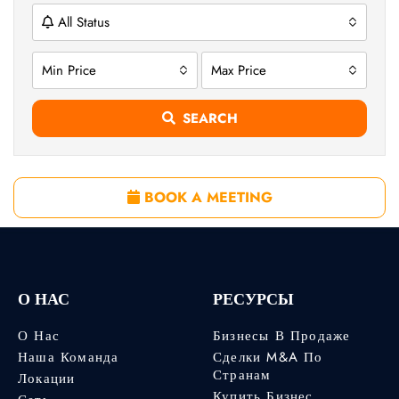
All Status
Min Price
Max Price
SEARCH
BOOK A MEETING
О НАС
РЕСУРСЫ
О Нас
Бизнесы В Продаже
Наша Команда
Сделки M&A По
Странам
Локации
Купить Бизнес