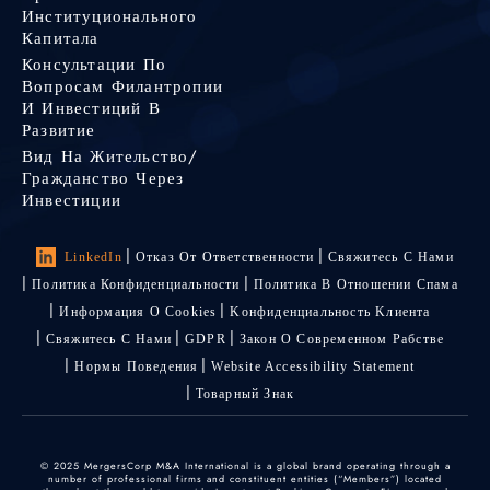
Институционального
Капитала
Консультации По
Вопросам Филантропии
И Инвестиций В
Развитие
Вид На Жительство/
Гражданство Через
Инвестиции
LinkedIn
Отказ От Ответственности
Свяжитесь С Нами
Политика Конфиденциальности
Политика В Отношении Спама
Информация О Cookies
Kонфиденциальность Kлиента
Свяжитесь С Нами
GDPR
Закон О Современном Рабстве
Нормы Поведения
Website Accessibility Statement
Товарный Знак
© 2025 MergersCorp M&A International is a global brand operating through a
number of professional firms and constituent entities (“Members”) located