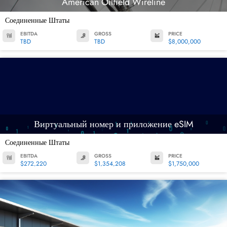
American Oilfield Wireline
Соединенные Штаты
EBITDA
GROSS
PRICE
TBD
TBD
$8,000,000
Виртуальный номер и приложение eSIM
Соединенные Штаты
EBITDA
GROSS
PRICE
$272,220
$1,354,208
$1,750,000