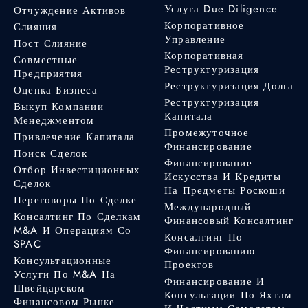
Услуга Due Diligence
Отчуждение Активов
Корпоративное
Слияния
Управление
Пост Слияние
Корпоративная
Совместные
Реструктуризация
Предприятия
Реструктуризация Долга
Оценка Бизнеса
Реструктуризация
Выкуп Компании
Капитала
Менеджментом
Промежуточное
Привлечение Капитала
Финансирование
Поиск Сделок
Финансирование
Отбор Инвестиционных
Искусства И Кредиты
Сделок
На Предметы Роскоши
Переговоры По Сделке
Международный
Консалтинг По Сделкам
Финансовый Консалтинг
M&A И Операциям Со
Консалтинг По
SPAC
Финансированию
Консультационные
Проектов
Услуги По M&A На
Финансирование И
Швейцарском
Консультации По Яхтам
Финансовом Рынке