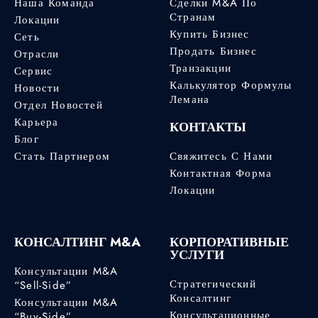
Наша Команда
Сделки M&A По
Странам
Локации
Купить Бизнес
Сеть
Продать Бизнес
Отрасли
Транзакции
Сервис
Калькулятор Формулы
Новости
Лемана
Отдел Новостей
Карьера
КОНТАКТЫ
Блог
Стать Партнером
Свяжитесь С Нами
Контактная Форма
Локации
КОНСАЛТИНГ M&A
КОРПОРАТИВНЫЕ
УСЛУГИ
Консультации M&A
Стратегический
“Sell-Side”
Консалтинг
Консультации M&A
Консультационные
“Buy-Side”