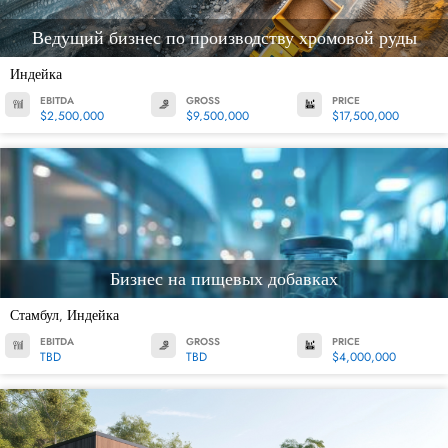
Ведущий бизнес по производству хромовой руды
Индейка
EBITDA
GROSS
PRICE
$2,500,000
$9,500,000
$17,500,000
Бизнес на пищевых добавках
Стамбул
Индейка
,
EBITDA
GROSS
PRICE
TBD
TBD
$4,000,000