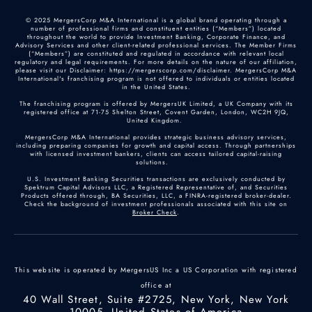
© 2025 MergersCorp M&A International is a global brand operating through a
number of professional firms and constituent entities (“Members”) located
throughout the world to provide Investment Banking, Corporate Finance, and
Advisory Services and other client-related professional services. The Member Firms
(“Members”) are constituted and regulated in accordance with relevant local
regulatory and legal requirements. For more details on the nature of our affiliation,
please visit our Disclaimer: https://mergerscorp.com/disclaimer. MergersCorp M&A
International's franchising program is not offered to individuals or entities located
in the United States.
The franchising program is offered by MergersUK Limited, a UK Company with its
registered office at 71-75 Shelton Street, Covent Garden, London, WC2H 9JQ,
United Kingdom.
MergersCorp M&A International provides strategic business advisory services,
including preparing companies for growth and capital access. Through partnerships
with licensed investment bankers, clients can access tailored capital-raising
solutions.
U.S. Investment Banking Securities transactions are exclusively conducted by
Spektrum Capital Advisors LLC, a Registered Representative of, and Securities
Products offered through, BA Securities, LLC, a FINRA-registered broker-dealer.
Check the background of investment professionals associated with this site on
Broker Check
.
This website is operated by MergersUS Inc a US Corporation with registered
office at
40 Wall Street, Suite #2725, New York, New York
10005, United States of America