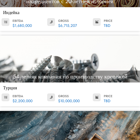
ингредиентов с 20-летней историей
Индейка
EBITDA
GROSS
PRICE
$1,680,000
$6,715,207
TBD
54-летняя компания по производству крепежей
Турция
EBITDA
GROSS
PRICE
$2,200,000
$10,000,000
TBD