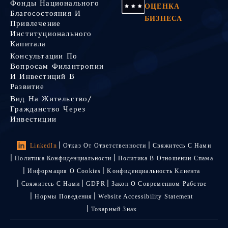
Фонды Национального
ОЦЕНКА
Благосостояния И
БИЗНЕСА
Привлечение
Институционального
Капитала
Консультации По
Вопросам Филантропии
И Инвестиций В
Развитие
Вид На Жительство/
Гражданство Через
Инвестиции
LinkedIn
Отказ От Ответственности
Свяжитесь С Нами
Политика Конфиденциальности
Политика В Отношении Спама
Информация О Cookies
Kонфиденциальность Kлиента
Свяжитесь С Нами
GDPR
Закон О Современном Рабстве
Нормы Поведения
Website Accessibility Statement
Товарный Знак