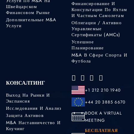
Услуги По M&A На
Финансирование И
Швейцарском
Консультации По Яхтам
Финансовом Рынке
И Частным Самолетам
Дополнительные M&A
Облигации / Активно
Услуги
Управляемые
Сертификаты (AMCs)
Успешное
Планирование
M&A В Сфере Спорта И
Футбола
КОНСАЛТИНГ
+1 212 210 1940
Выход На Рынки И
Экспансия
+44 20 3885 6670
Исследования И Анализ
BOOK A VIRTUAL
Защита Активов
MEETING
M&A Наставничество И
Коучинг
БЕСПЛАТНАЯ