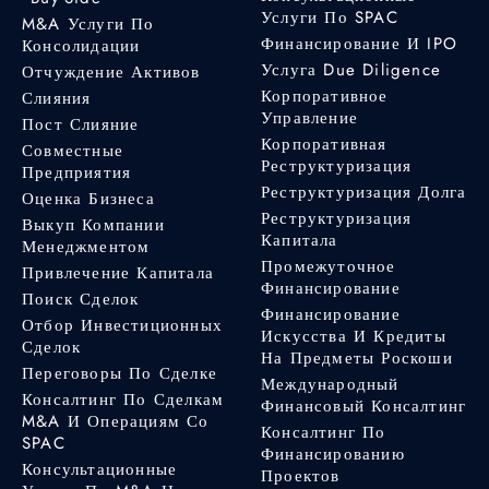
Услуги По SPAC
M&A Услуги По
Финансирование И IPO
Консолидации
Услуга Due Diligence
Отчуждение Активов
Корпоративное
Слияния
Управление
Пост Слияние
Корпоративная
Совместные
Реструктуризация
Предприятия
Реструктуризация Долга
Оценка Бизнеса
Реструктуризация
Выкуп Компании
Капитала
Менеджментом
Промежуточное
Привлечение Капитала
Финансирование
Поиск Сделок
Финансирование
Отбор Инвестиционных
Искусства И Кредиты
Сделок
На Предметы Роскоши
Переговоры По Сделке
Международный
Консалтинг По Сделкам
Финансовый Консалтинг
M&A И Операциям Со
Консалтинг По
SPAC
Финансированию
Консультационные
Проектов