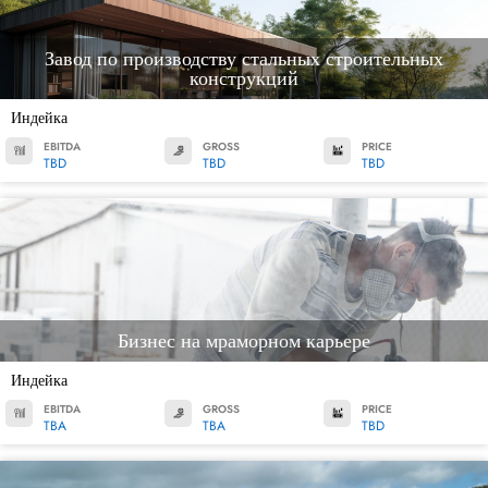
Завод по производству стальных строительных
конструкций
Индейка
EBITDA
GROSS
PRICE
TBD
TBD
TBD
Бизнес на мраморном карьере
Индейка
EBITDA
GROSS
PRICE
TBA
TBA
TBD